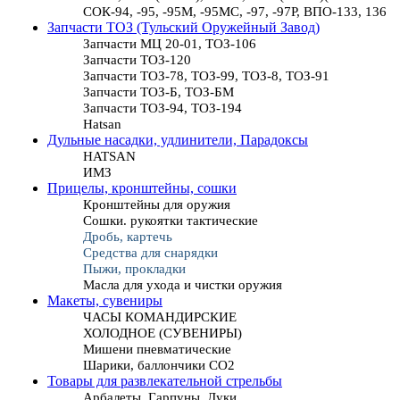
СОК-94, -95, -95М, -95МС, -97, -97Р, ВПО-133, 136
Запчасти ТОЗ (Тульский Оружейный Завод)
Запчасти МЦ 20-01, ТОЗ-106
Запчасти ТОЗ-120
Запчасти ТОЗ-78, ТОЗ-99, ТОЗ-8, ТОЗ-91
Запчасти ТОЗ-Б, ТОЗ-БМ
Запчасти ТОЗ-94, ТОЗ-194
Hatsan
Дульные насадки, удлинители, Парадоксы
HATSAN
ИМЗ
Прицелы, кронштейны, сошки
Кронштейны для оружия
Сошки. рукоятки тактические
Дробь, картечь
Средства для снарядки
Пыжи, прокладки
Масла для ухода и чистки оружия
Макеты, сувениры
ЧАСЫ КОМАНДИРСКИЕ
ХОЛОДНОЕ (СУВЕНИРЫ)
Мишени пневматические
Шарики, баллончики СО2
Товары для развлекательной стрельбы
Арбалеты, Гарпуны, Луки