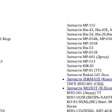
Запчасти МР-155
Запчасти Иж-43, Иж-43Е, 
Запчасти Иж-54, Иж-26,Иж
1,Кедр
Запчасти МР-654К, МР-65
Запчасти МР-161К
Запчасти Иж-53
Запчасти МР-651К
Запчасти МР-661 (Дрозд)
53
Запчасти МР-513
Запчасти ИЖ-81
Запчасти МР-81 (ТТ)
Запчасти Baikal-145 Лось
Запчасти ИЖМАШ (Конце
ТИГР, ВПО-801 (СВД)
Запчасти МОЛОТ (В.Пол
ВПО-501 (Лидер) ТТ
ВПО-102М (ВЕПРЬ-ХАНТЕР
КО-91/30(М),(МС) Винт.
Наган
ТО)
ВПО-135(ППШ), АВТ-40,К