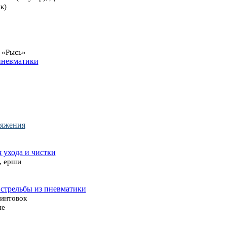
к)
 «Рысь»
пневматики
ряжения
я ухода и чистки
, ерши
 стрельбы из пневматики
винтовок
ые