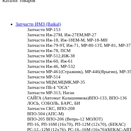
Каталог товаров
Запчасти ИМЗ (Baikal)
Запчасти МР-153
Запчасти Иж-27М, Иж-27ЕМ,МР-27
Запчасти Иж-18, Иж-18ЕМ-М, МР-18-МН
Запчасти Иж-79-9Т, Иж-71, МР-80-13Т, МР-81, МР-37
Запчасти Иж-78, ПСМ
Запчасти МР-512,ИЖ-38
Запчасти Иж-60, Иж-61
Запчасти Иж-46, МР-532
Запчасти МР-461(Стражник), МР-446(Ярыгин), МР-3
Запчасти МР-514
Запчасти МЦМ,МЦМК,МР-35
Запчасти ПБ-4 "ОСА"
Запчасти МР-313, Наган
САЙГА (Автомат Калашникова)ВПО-133, ВПО-136
ЛОСЬ, СОБОЛЬ, БАРС, БИ
Запчасти СКС, ВПО-208
ВПО-504 (АПС-М)
ВПО-205 ВПО-206 (Вепрь-12 МОЛОТ)
РП-16, РП-16М (16х70), РП-12М (12х70), (БЕКАС)
РС-12,-12М (12х76), РС-16,-16М (16х76)(БЕКАС-АВ