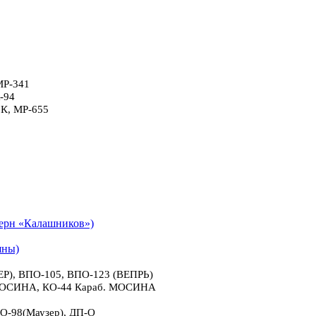
МР-341
-94
6К, МР-655
рн «Калашников»)
яны)
), ВПО-105, ВПО-123 (ВЕПРЬ)
 МОСИНА, КО-44 Караб. МОСИНА
О-98(Маузер), ДП-О