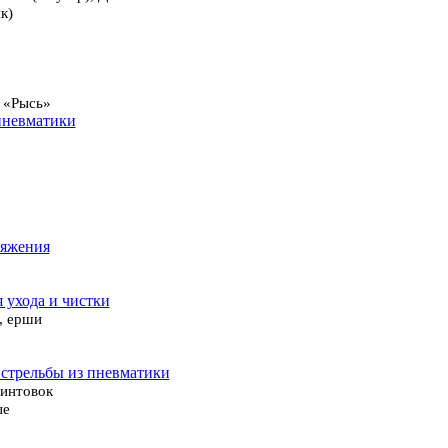
к)
 «Рысь»
пневматики
ряжения
я ухода и чистки
, ерши
 стрельбы из пневматики
винтовок
ые