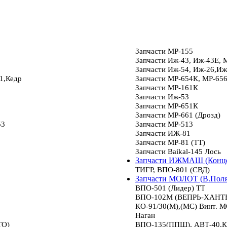
Запчасти МР-155
Запчасти Иж-43, Иж-43Е, 
Запчасти Иж-54, Иж-26,Иж
1,Кедр
Запчасти МР-654К, МР-65
Запчасти МР-161К
Запчасти Иж-53
Запчасти МР-651К
Запчасти МР-661 (Дрозд)
53
Запчасти МР-513
Запчасти ИЖ-81
Запчасти МР-81 (ТТ)
Запчасти Baikal-145 Лось
Запчасти ИЖМАШ (Конце
ТИГР, ВПО-801 (СВД)
Запчасти МОЛОТ (В.Пол
ВПО-501 (Лидер) ТТ
ВПО-102М (ВЕПРЬ-ХАНТЕР
КО-91/30(М),(МС) Винт.
Наган
ТО)
ВПО-135(ППШ), АВТ-40,К