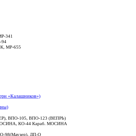
МР-341
-94
6К, МР-655
рн «Калашников»)
яны)
), ВПО-105, ВПО-123 (ВЕПРЬ)
 МОСИНА, КО-44 Караб. МОСИНА
О-98(Маузер), ДП-О