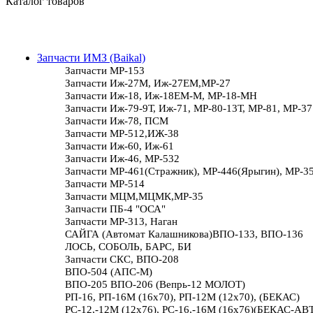
Каталог товаров
Запчасти ИМЗ (Baikal)
Запчасти МР-153
Запчасти Иж-27М, Иж-27ЕМ,МР-27
Запчасти Иж-18, Иж-18ЕМ-М, МР-18-МН
Запчасти Иж-79-9Т, Иж-71, МР-80-13Т, МР-81, МР-37
Запчасти Иж-78, ПСМ
Запчасти МР-512,ИЖ-38
Запчасти Иж-60, Иж-61
Запчасти Иж-46, МР-532
Запчасти МР-461(Стражник), МР-446(Ярыгин), МР-3
Запчасти МР-514
Запчасти МЦМ,МЦМК,МР-35
Запчасти ПБ-4 "ОСА"
Запчасти МР-313, Наган
САЙГА (Автомат Калашникова)ВПО-133, ВПО-136
ЛОСЬ, СОБОЛЬ, БАРС, БИ
Запчасти СКС, ВПО-208
ВПО-504 (АПС-М)
ВПО-205 ВПО-206 (Вепрь-12 МОЛОТ)
РП-16, РП-16М (16х70), РП-12М (12х70), (БЕКАС)
РС-12,-12М (12х76), РС-16,-16М (16х76)(БЕКАС-АВ