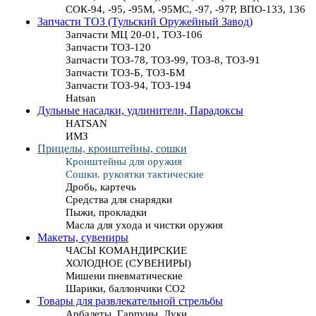
СОК-94, -95, -95М, -95МС, -97, -97Р, ВПО-133, 136
Запчасти ТОЗ (Тульский Оружейный Завод)
Запчасти МЦ 20-01, ТОЗ-106
Запчасти ТОЗ-120
Запчасти ТОЗ-78, ТОЗ-99, ТОЗ-8, ТОЗ-91
Запчасти ТОЗ-Б, ТОЗ-БМ
Запчасти ТОЗ-94, ТОЗ-194
Hatsan
Дульные насадки, удлинители, Парадоксы
HATSAN
ИМЗ
Прицелы, кронштейны, сошки
Кронштейны для оружия
Сошки. рукоятки тактические
Дробь, картечь
Средства для снарядки
Пыжи, прокладки
Масла для ухода и чистки оружия
Макеты, сувениры
ЧАСЫ КОМАНДИРСКИЕ
ХОЛОДНОЕ (СУВЕНИРЫ)
Мишени пневматические
Шарики, баллончики СО2
Товары для развлекательной стрельбы
Арбалеты, Гарпуны, Луки