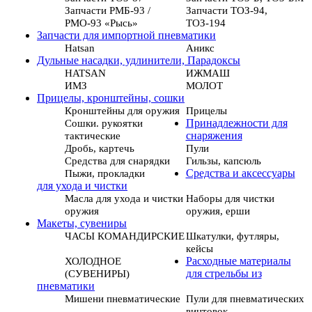
Запчасти РМБ-93 /
Запчасти ТОЗ-94,
РМО-93 «Рысь»
ТОЗ-194
Запчасти для импортной пневматики
Hatsan
Аникс
Дульные насадки, удлинители, Парадоксы
HATSAN
ИЖМАШ
ИМЗ
МОЛОТ
Прицелы, кронштейны, сошки
Кронштейны для оружия
Прицелы
Сошки. рукоятки
Принадлежности для
тактические
снаряжения
Дробь, картечь
Пули
Средства для снарядки
Гильзы, капсюль
Пыжи, прокладки
Средства и аксессуары
для ухода и чистки
Масла для ухода и чистки
Наборы для чистки
оружия
оружия, ерши
Макеты, сувениры
ЧАСЫ КОМАНДИРСКИЕ
Шкатулки, футляры,
кейсы
ХОЛОДНОЕ
Расходные материалы
(СУВЕНИРЫ)
для стрельбы из
пневматики
Мишени пневматические
Пули для пневматических
винтовок