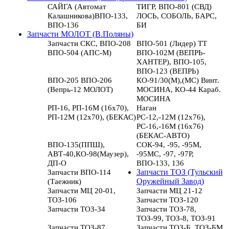
САЙГА (Автомат
ТИГР, ВПО-801 (СВД)
Калашникова)ВПО-133,
ЛОСЬ, СОБОЛЬ, БАРС,
ВПО-136
БИ
Запчасти МОЛОТ (В.Поляны)
Запчасти СКС, ВПО-208
ВПО-501 (Лидер) ТТ
ВПО-504 (АПС-М)
ВПО-102М (ВЕПРЬ-
ХАНТЕР), ВПО-105,
ВПО-123 (ВЕПРЬ)
ВПО-205 ВПО-206
КО-91/30(М),(МС) Винт.
(Вепрь-12 МОЛОТ)
МОСИНА, КО-44 Караб.
МОСИНА
РП-16, РП-16М (16х70),
Наган
РП-12М (12х70), (БЕКАС)
РС-12,-12М (12х76),
РС-16,-16М (16х76)
(БЕКАС-АВТО)
ВПО-135(ППШ),
СОК-94, -95, -95М,
АВТ-40,КО-98(Маузер),
-95МС, -97, -97Р,
ДП-О
ВПО-133, 136
Запчасти ВПО-114
Запчасти ТОЗ (Тульский
(Таежник)
Оружейный Завод)
Запчасти МЦ 20-01,
Запчасти МЦ 21-12
ТОЗ-106
Запчасти ТОЗ-120
Запчасти ТОЗ-34
Запчасти ТОЗ-78,
ТОЗ-99, ТОЗ-8, ТОЗ-91
Запчасти ТОЗ-87
Запчасти ТОЗ-Б, ТОЗ-БМ