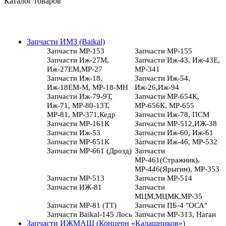
Каталог товаров
Запчасти ИМЗ (Baikal)
Запчасти МР-153
Запчасти МР-155
Запчасти Иж-27М,
Запчасти Иж-43, Иж-43Е,
Иж-27ЕМ,МР-27
МР-341
Запчасти Иж-18,
Запчасти Иж-54,
Иж-18ЕМ-М, МР-18-МН
Иж-26,Иж-94
Запчасти Иж-79-9Т,
Запчасти МР-654К,
Иж-71, МР-80-13Т,
МР-656К, МР-655
МР-81, МР-371,Кедр
Запчасти Иж-78, ПСМ
Запчасти МР-161К
Запчасти МР-512,ИЖ-38
Запчасти Иж-53
Запчасти Иж-60, Иж-61
Запчасти МР-651К
Запчасти Иж-46, МР-532
Запчасти МР-661 (Дрозд)
Запчасти
МР-461(Стражник),
МР-446(Ярыгин), МР-353
Запчасти МР-513
Запчасти МР-514
Запчасти ИЖ-81
Запчасти
МЦМ,МЦМК,МР-35
Запчасти МР-81 (ТТ)
Запчасти ПБ-4 "ОСА"
Запчасти Baikal-145 Лось
Запчасти МР-313, Наган
Запчасти ИЖМАШ (Концерн «Калашников»)