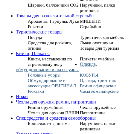
Шарики, баллончики СО2
Наручники, палки
резиновые
Товары для развлекательной стрельбы
Арбалеты, Гарпуны, Луки
МИШЕНИ
Рогатки
Страйкбол
Туристические товары
Посуда
Туристическая мебель
Средства для розжига,
Лыжи охотничьи
огниво
Товары для туризма
Книги, Плакаты
Книги, наставления по
Плакаты учебные
стрелковому делу
Одежда,
обмундирование и аксессуары
Головные уборы
КОБУРЫ
Обмундирование и
Одежда, трикотаж
аксессуары ОРИГИНАЛ
Ремни офицерские
Рюкзаки
Часы командирские
Ножи
Чехлы для оружия, ремни, патронташи
Ремни оружейные
Чехлы оружейные
Чехлы для оружия ПЭШН
Патронташи
Спецсредства и средства самообороны
Бронежилеты, шлема
Наручники, палки
резиновые