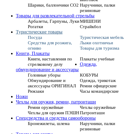
Шарики, баллончики СО2
Наручники, палки
резиновые
Товары для развлекательной стрельбы
Арбалеты, Гарпуны, Луки
МИШЕНИ
Рогатки
Страйкбол
Туристические товары
Посуда
Туристическая мебель
Средства для розжига,
Лыжи охотничьи
огниво
Товары для туризма
Книги, Плакаты
Книги, наставления по
Плакаты учебные
стрелковому делу
Одежда,
обмундирование и аксессуары
Головные уборы
КОБУРЫ
Обмундирование и
Одежда, трикотаж
аксессуары ОРИГИНАЛ
Ремни офицерские
Рюкзаки
Часы командирские
Ножи
Чехлы для оружия, ремни, патронташи
Ремни оружейные
Чехлы оружейные
Чехлы для оружия ПЭШН
Патронташи
Спецсредства и средства самообороны
Бронежилеты, шлема
Наручники, палки
резиновые