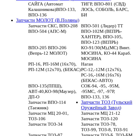
САЙГА (Автомат
ТИГР, ВПО-801 (СВД)
Калашникова)ВПО-133,
ЛОСЬ, СОБОЛЬ, БАРС,
ВПО-136
БИ
Запчасти МОЛОТ (В.Поляны)
Запчасти СКС, ВПО-208
ВПО-501 (Лидер) ТТ
ВПО-504 (АПС-М)
ВПО-102М (ВЕПРЬ-
ХАНТЕР), ВПО-105,
ВПО-123 (ВЕПРЬ)
ВПО-205 ВПО-206
КО-91/30(М),(МС) Винт.
(Вепрь-12 МОЛОТ)
МОСИНА, КО-44 Караб.
МОСИНА
РП-16, РП-16М (16х70),
Наган
РП-12М (12х70), (БЕКАС)
РС-12,-12М (12х76),
РС-16,-16М (16х76)
(БЕКАС-АВТО)
ВПО-135(ППШ),
СОК-94, -95, -95М,
АВТ-40,КО-98(Маузер),
-95МС, -97, -97Р,
ДП-О
ВПО-133, 136
Запчасти ВПО-114
Запчасти ТОЗ (Тульский
(Таежник)
Оружейный Завод)
Запчасти МЦ 20-01,
Запчасти МЦ 21-12
ТОЗ-106
Запчасти ТОЗ-120
Запчасти ТОЗ-34
Запчасти ТОЗ-78,
ТОЗ-99, ТОЗ-8, ТОЗ-91
Запчасти ТОЗ-87
Запчасти ТОЗ-Б, ТОЗ-БМ