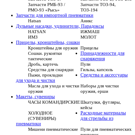
Запчасти РМБ-93 /
Запчасти ТОЗ-94,
РМО-93 «Рысь»
ТОЗ-194
Запчасти для импортной пневматики
Hatsan
Аникс
Дульные насадки, удлинители, Парадоксы
HATSAN
ИЖМАШ
ИМЗ
МОЛОТ
Прицелы, кронштейны, сошки
Кронштейны для оружия
Прицелы
Сошки. рукоятки
Принадлежности для
тактические
снаряжения
Дробь, картечь
Пули
Средства для снарядки
Гильзы, капсюль
Пыжи, прокладки
Средства и аксессуары
для ухода и чистки
Масла для ухода и чистки
Наборы для чистки
оружия
оружия, ерши
Макеты, сувениры
ЧАСЫ КОМАНДИРСКИЕ
Шкатулки, футляры,
кейсы
ХОЛОДНОЕ
Расходные материалы
(СУВЕНИРЫ)
для стрельбы из
пневматики
Мишени пневматические
Пули для пневматических
винтовок