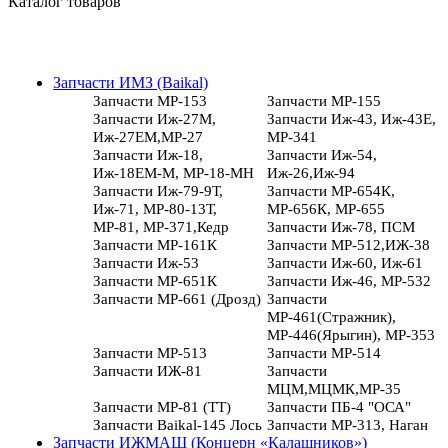
Каталог товаров
Запчасти ИМЗ (Baikal)
Запчасти МР-153
Запчасти МР-155
Запчасти Иж-27М,
Запчасти Иж-43, Иж-43Е,
Иж-27ЕМ,МР-27
МР-341
Запчасти Иж-18,
Запчасти Иж-54,
Иж-18ЕМ-М, МР-18-МН
Иж-26,Иж-94
Запчасти Иж-79-9Т,
Запчасти МР-654К,
Иж-71, МР-80-13Т,
МР-656К, МР-655
МР-81, МР-371,Кедр
Запчасти Иж-78, ПСМ
Запчасти МР-161К
Запчасти МР-512,ИЖ-38
Запчасти Иж-53
Запчасти Иж-60, Иж-61
Запчасти МР-651К
Запчасти Иж-46, МР-532
Запчасти МР-661 (Дрозд)
Запчасти
МР-461(Стражник),
МР-446(Ярыгин), МР-353
Запчасти МР-513
Запчасти МР-514
Запчасти ИЖ-81
Запчасти
МЦМ,МЦМК,МР-35
Запчасти МР-81 (ТТ)
Запчасти ПБ-4 "ОСА"
Запчасти Baikal-145 Лось
Запчасти МР-313, Наган
Запчасти ИЖМАШ (Концерн «Калашников»)