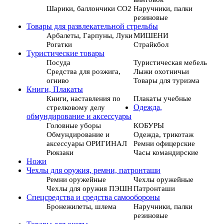
Шарики, баллончики СО2
Наручники, палки
резиновые
Товары для развлекательной стрельбы
Арбалеты, Гарпуны, Луки
МИШЕНИ
Рогатки
Страйкбол
Туристические товары
Посуда
Туристическая мебель
Средства для розжига,
Лыжи охотничьи
огниво
Товары для туризма
Книги, Плакаты
Книги, наставления по
Плакаты учебные
стрелковому делу
Одежда,
обмундирование и аксессуары
Головные уборы
КОБУРЫ
Обмундирование и
Одежда, трикотаж
аксессуары ОРИГИНАЛ
Ремни офицерские
Рюкзаки
Часы командирские
Ножи
Чехлы для оружия, ремни, патронташи
Ремни оружейные
Чехлы оружейные
Чехлы для оружия ПЭШН
Патронташи
Спецсредства и средства самообороны
Бронежилеты, шлема
Наручники, палки
резиновые