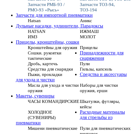
Запчасти РМБ-93 /
Запчасти ТОЗ-94,
РМО-93 «Рысь»
ТОЗ-194
Запчасти для импортной пневматики
Hatsan
Аникс
Дульные насадки, удлинители, Парадоксы
HATSAN
ИЖМАШ
ИМЗ
МОЛОТ
Прицелы, кронштейны, сошки
Кронштейны для оружия
Прицелы
Сошки. рукоятки
Принадлежности для
тактические
снаряжения
Дробь, картечь
Пули
Средства для снарядки
Гильзы, капсюль
Пыжи, прокладки
Средства и аксессуары
для ухода и чистки
Масла для ухода и чистки
Наборы для чистки
оружия
оружия, ерши
Макеты, сувениры
ЧАСЫ КОМАНДИРСКИЕ
Шкатулки, футляры,
кейсы
ХОЛОДНОЕ
Расходные материалы
(СУВЕНИРЫ)
для стрельбы из
пневматики
Мишени пневматические
Пули для пневматических
винтовок