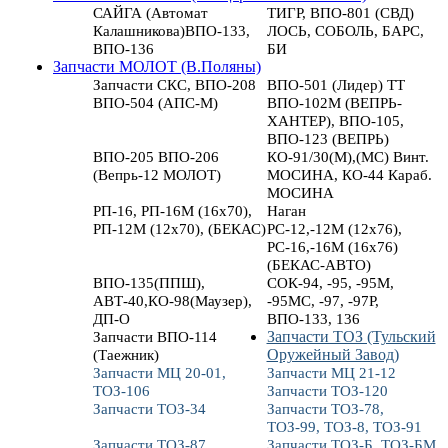
САЙГА (Автомат
ТИГР, ВПО-801 (СВД)
Калашникова)ВПО-133,
ЛОСЬ, СОБОЛЬ, БАРС,
ВПО-136
БИ
Запчасти МОЛОТ (В.Поляны)
Запчасти СКС, ВПО-208
ВПО-501 (Лидер) ТТ
ВПО-504 (АПС-М)
ВПО-102М (ВЕПРЬ-
ХАНТЕР), ВПО-105,
ВПО-123 (ВЕПРЬ)
ВПО-205 ВПО-206
КО-91/30(М),(МС) Винт.
(Вепрь-12 МОЛОТ)
МОСИНА, КО-44 Караб.
МОСИНА
РП-16, РП-16М (16х70),
Наган
РП-12М (12х70), (БЕКАС)
РС-12,-12М (12х76),
РС-16,-16М (16х76)
(БЕКАС-АВТО)
ВПО-135(ППШ),
СОК-94, -95, -95М,
АВТ-40,КО-98(Маузер),
-95МС, -97, -97Р,
ДП-О
ВПО-133, 136
Запчасти ВПО-114
Запчасти ТОЗ (Тульский
(Таежник)
Оружейный Завод)
Запчасти МЦ 20-01,
Запчасти МЦ 21-12
ТОЗ-106
Запчасти ТОЗ-120
Запчасти ТОЗ-34
Запчасти ТОЗ-78,
ТОЗ-99, ТОЗ-8, ТОЗ-91
Запчасти ТОЗ-87
Запчасти ТОЗ-Б, ТОЗ-БМ