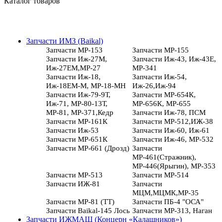
Каталог товаров
Запчасти ИМЗ (Baikal)
Запчасти МР-153
Запчасти МР-155
Запчасти Иж-27М,
Запчасти Иж-43, Иж-43Е,
Иж-27ЕМ,МР-27
МР-341
Запчасти Иж-18,
Запчасти Иж-54,
Иж-18ЕМ-М, МР-18-МН
Иж-26,Иж-94
Запчасти Иж-79-9Т,
Запчасти МР-654К,
Иж-71, МР-80-13Т,
МР-656К, МР-655
МР-81, МР-371,Кедр
Запчасти Иж-78, ПСМ
Запчасти МР-161К
Запчасти МР-512,ИЖ-38
Запчасти Иж-53
Запчасти Иж-60, Иж-61
Запчасти МР-651К
Запчасти Иж-46, МР-532
Запчасти МР-661 (Дрозд)
Запчасти
МР-461(Стражник),
МР-446(Ярыгин), МР-353
Запчасти МР-513
Запчасти МР-514
Запчасти ИЖ-81
Запчасти
МЦМ,МЦМК,МР-35
Запчасти МР-81 (ТТ)
Запчасти ПБ-4 "ОСА"
Запчасти Baikal-145 Лось
Запчасти МР-313, Наган
Запчасти ИЖМАШ (Концерн «Калашников»)