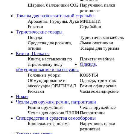
Шарики, баллончики СО2
Наручники, палки
резиновые
Товары для развлекательной стрельбы
Арбалеты, Гарпуны, Луки
МИШЕНИ
Рогатки
Страйкбол
Туристические товары
Посуда
Туристическая мебель
Средства для розжига,
Лыжи охотничьи
огниво
Товары для туризма
Книги, Плакаты
Книги, наставления по
Плакаты учебные
стрелковому делу
Одежда,
обмундирование и аксессуары
Головные уборы
КОБУРЫ
Обмундирование и
Одежда, трикотаж
аксессуары ОРИГИНАЛ
Ремни офицерские
Рюкзаки
Часы командирские
Ножи
Чехлы для оружия, ремни, патронташи
Ремни оружейные
Чехлы оружейные
Чехлы для оружия ПЭШН
Патронташи
Спецсредства и средства самообороны
Бронежилеты, шлема
Наручники, палки
резиновые