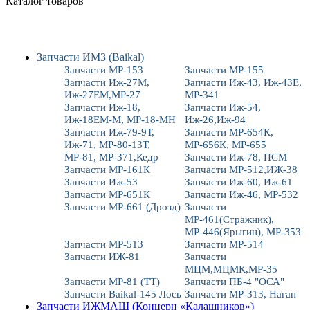
Каталог товаров
Запчасти ИМЗ (Baikal)
Запчасти МР-153
Запчасти МР-155
Запчасти Иж-27М,
Запчасти Иж-43, Иж-43Е,
Иж-27ЕМ,МР-27
МР-341
Запчасти Иж-18,
Запчасти Иж-54,
Иж-18ЕМ-М, МР-18-МН
Иж-26,Иж-94
Запчасти Иж-79-9Т,
Запчасти МР-654К,
Иж-71, МР-80-13Т,
МР-656К, МР-655
МР-81, МР-371,Кедр
Запчасти Иж-78, ПСМ
Запчасти МР-161К
Запчасти МР-512,ИЖ-38
Запчасти Иж-53
Запчасти Иж-60, Иж-61
Запчасти МР-651К
Запчасти Иж-46, МР-532
Запчасти МР-661 (Дрозд)
Запчасти
МР-461(Стражник),
МР-446(Ярыгин), МР-353
Запчасти МР-513
Запчасти МР-514
Запчасти ИЖ-81
Запчасти
МЦМ,МЦМК,МР-35
Запчасти МР-81 (ТТ)
Запчасти ПБ-4 "ОСА"
Запчасти Baikal-145 Лось
Запчасти МР-313, Наган
Запчасти ИЖМАШ (Концерн «Калашников»)