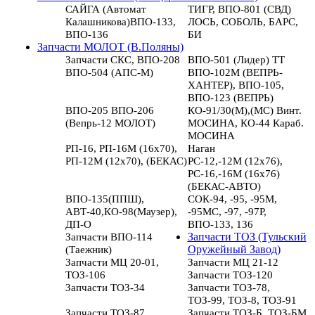
САЙГА (Автомат
ТИГР, ВПО-801 (СВД)
Калашникова)ВПО-133,
ЛОСЬ, СОБОЛЬ, БАРС,
ВПО-136
БИ
Запчасти МОЛОТ (В.Поляны)
Запчасти СКС, ВПО-208
ВПО-501 (Лидер) ТТ
ВПО-504 (АПС-М)
ВПО-102М (ВЕПРЬ-
ХАНТЕР), ВПО-105,
ВПО-123 (ВЕПРЬ)
ВПО-205 ВПО-206
КО-91/30(М),(МС) Винт.
(Вепрь-12 МОЛОТ)
МОСИНА, КО-44 Караб.
МОСИНА
РП-16, РП-16М (16х70),
Наган
РП-12М (12х70), (БЕКАС)
РС-12,-12М (12х76),
РС-16,-16М (16х76)
(БЕКАС-АВТО)
ВПО-135(ППШ),
СОК-94, -95, -95М,
АВТ-40,КО-98(Маузер),
-95МС, -97, -97Р,
ДП-О
ВПО-133, 136
Запчасти ВПО-114
Запчасти ТОЗ (Тульский
(Таежник)
Оружейный Завод)
Запчасти МЦ 20-01,
Запчасти МЦ 21-12
ТОЗ-106
Запчасти ТОЗ-120
Запчасти ТОЗ-34
Запчасти ТОЗ-78,
ТОЗ-99, ТОЗ-8, ТОЗ-91
Запчасти ТОЗ-87
Запчасти ТОЗ-Б, ТОЗ-БМ