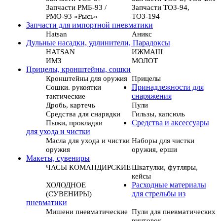
Запчасти РМБ-93 /
Запчасти ТОЗ-94,
РМО-93 «Рысь»
ТОЗ-194
Запчасти для импортной пневматики
Hatsan
Аникс
Дульные насадки, удлинители, Парадоксы
HATSAN
ИЖМАШ
ИМЗ
МОЛОТ
Прицелы, кронштейны, сошки
Кронштейны для оружия
Прицелы
Сошки. рукоятки
Принадлежности для
тактические
снаряжения
Дробь, картечь
Пули
Средства для снарядки
Гильзы, капсюль
Пыжи, прокладки
Средства и аксессуары
для ухода и чистки
Масла для ухода и чистки
Наборы для чистки
оружия
оружия, ерши
Макеты, сувениры
ЧАСЫ КОМАНДИРСКИЕ
Шкатулки, футляры,
кейсы
ХОЛОДНОЕ
Расходные материалы
(СУВЕНИРЫ)
для стрельбы из
пневматики
Мишени пневматические
Пули для пневматических
винтовок