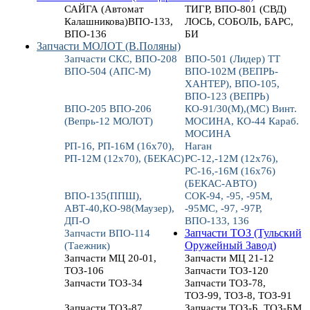
САЙГА (Автомат
ТИГР, ВПО-801 (СВД)
Калашникова)ВПО-133,
ЛОСЬ, СОБОЛЬ, БАРС,
ВПО-136
БИ
Запчасти МОЛОТ (В.Поляны)
Запчасти СКС, ВПО-208
ВПО-501 (Лидер) ТТ
ВПО-504 (АПС-М)
ВПО-102М (ВЕПРЬ-
ХАНТЕР), ВПО-105,
ВПО-123 (ВЕПРЬ)
ВПО-205 ВПО-206
КО-91/30(М),(МС) Винт.
(Вепрь-12 МОЛОТ)
МОСИНА, КО-44 Караб.
МОСИНА
РП-16, РП-16М (16х70),
Наган
РП-12М (12х70), (БЕКАС)
РС-12,-12М (12х76),
РС-16,-16М (16х76)
(БЕКАС-АВТО)
ВПО-135(ППШ),
СОК-94, -95, -95М,
АВТ-40,КО-98(Маузер),
-95МС, -97, -97Р,
ДП-О
ВПО-133, 136
Запчасти ВПО-114
Запчасти ТОЗ (Тульский
(Таежник)
Оружейный Завод)
Запчасти МЦ 20-01,
Запчасти МЦ 21-12
ТОЗ-106
Запчасти ТОЗ-120
Запчасти ТОЗ-34
Запчасти ТОЗ-78,
ТОЗ-99, ТОЗ-8, ТОЗ-91
Запчасти ТОЗ-87
Запчасти ТОЗ-Б, ТОЗ-БМ