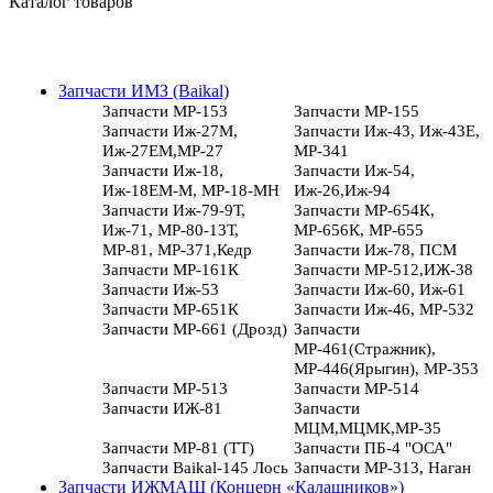
Каталог товаров
Запчасти ИМЗ (Baikal)
Запчасти МР-153
Запчасти МР-155
Запчасти Иж-27М,
Запчасти Иж-43, Иж-43Е,
Иж-27ЕМ,МР-27
МР-341
Запчасти Иж-18,
Запчасти Иж-54,
Иж-18ЕМ-М, МР-18-МН
Иж-26,Иж-94
Запчасти Иж-79-9Т,
Запчасти МР-654К,
Иж-71, МР-80-13Т,
МР-656К, МР-655
МР-81, МР-371,Кедр
Запчасти Иж-78, ПСМ
Запчасти МР-161К
Запчасти МР-512,ИЖ-38
Запчасти Иж-53
Запчасти Иж-60, Иж-61
Запчасти МР-651К
Запчасти Иж-46, МР-532
Запчасти МР-661 (Дрозд)
Запчасти
МР-461(Стражник),
МР-446(Ярыгин), МР-353
Запчасти МР-513
Запчасти МР-514
Запчасти ИЖ-81
Запчасти
МЦМ,МЦМК,МР-35
Запчасти МР-81 (ТТ)
Запчасти ПБ-4 "ОСА"
Запчасти Baikal-145 Лось
Запчасти МР-313, Наган
Запчасти ИЖМАШ (Концерн «Калашников»)