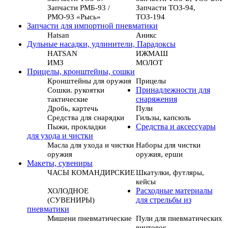
Запчасти РМБ-93 /
Запчасти ТОЗ-94,
РМО-93 «Рысь»
ТОЗ-194
Запчасти для импортной пневматики
Hatsan
Аникс
Дульные насадки, удлинители, Парадоксы
HATSAN
ИЖМАШ
ИМЗ
МОЛОТ
Прицелы, кронштейны, сошки
Кронштейны для оружия
Прицелы
Сошки. рукоятки
Принадлежности для
тактические
снаряжения
Дробь, картечь
Пули
Средства для снарядки
Гильзы, капсюль
Пыжи, прокладки
Средства и аксессуары
для ухода и чистки
Масла для ухода и чистки
Наборы для чистки
оружия
оружия, ерши
Макеты, сувениры
ЧАСЫ КОМАНДИРСКИЕ
Шкатулки, футляры,
кейсы
ХОЛОДНОЕ
Расходные материалы
(СУВЕНИРЫ)
для стрельбы из
пневматики
Мишени пневматические
Пули для пневматических
винтовок