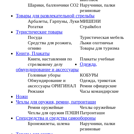
Шарики, баллончики СО2
Наручники, палки
резиновые
Товары для развлекательной стрельбы
Арбалеты, Гарпуны, Луки
МИШЕНИ
Рогатки
Страйкбол
Туристические товары
Посуда
Туристическая мебель
Средства для розжига,
Лыжи охотничьи
огниво
Товары для туризма
Книги, Плакаты
Книги, наставления по
Плакаты учебные
стрелковому делу
Одежда,
обмундирование и аксессуары
Головные уборы
КОБУРЫ
Обмундирование и
Одежда, трикотаж
аксессуары ОРИГИНАЛ
Ремни офицерские
Рюкзаки
Часы командирские
Ножи
Чехлы для оружия, ремни, патронташи
Ремни оружейные
Чехлы оружейные
Чехлы для оружия ПЭШН
Патронташи
Спецсредства и средства самообороны
Бронежилеты, шлема
Наручники, палки
резиновые