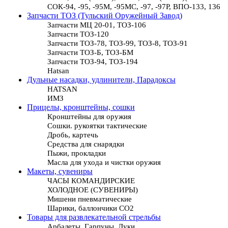
СОК-94, -95, -95М, -95МС, -97, -97Р, ВПО-133, 136
Запчасти ТОЗ (Тульский Оружейный Завод)
Запчасти МЦ 20-01, ТОЗ-106
Запчасти ТОЗ-120
Запчасти ТОЗ-78, ТОЗ-99, ТОЗ-8, ТОЗ-91
Запчасти ТОЗ-Б, ТОЗ-БМ
Запчасти ТОЗ-94, ТОЗ-194
Hatsan
Дульные насадки, удлинители, Парадоксы
HATSAN
ИМЗ
Прицелы, кронштейны, сошки
Кронштейны для оружия
Сошки. рукоятки тактические
Дробь, картечь
Средства для снарядки
Пыжи, прокладки
Масла для ухода и чистки оружия
Макеты, сувениры
ЧАСЫ КОМАНДИРСКИЕ
ХОЛОДНОЕ (СУВЕНИРЫ)
Мишени пневматические
Шарики, баллончики СО2
Товары для развлекательной стрельбы
Арбалеты, Гарпуны, Луки