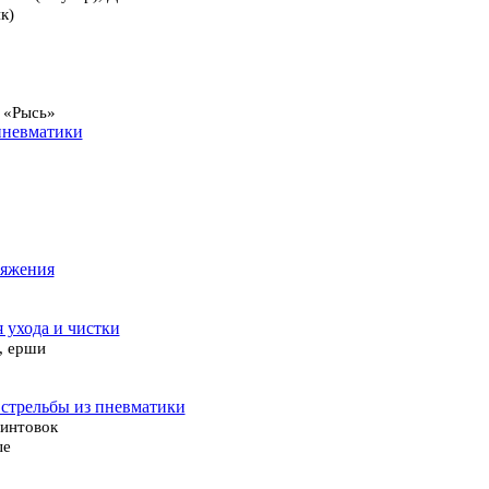
к)
 «Рысь»
пневматики
ряжения
я ухода и чистки
, ерши
 стрельбы из пневматики
винтовок
ые