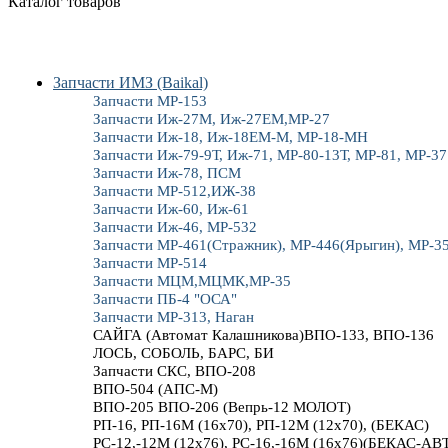
Каталог товаров
Запчасти ИМЗ (Baikal)
Запчасти МР-153
Запчасти Иж-27М, Иж-27ЕМ,МР-27
Запчасти Иж-18, Иж-18ЕМ-М, МР-18-МН
Запчасти Иж-79-9Т, Иж-71, МР-80-13Т, МР-81, МР-37
Запчасти Иж-78, ПСМ
Запчасти МР-512,ИЖ-38
Запчасти Иж-60, Иж-61
Запчасти Иж-46, МР-532
Запчасти МР-461(Стражник), МР-446(Ярыгин), МР-3
Запчасти МР-514
Запчасти МЦМ,МЦМК,МР-35
Запчасти ПБ-4 "ОСА"
Запчасти МР-313, Наган
САЙГА (Автомат Калашникова)ВПО-133, ВПО-136
ЛОСЬ, СОБОЛЬ, БАРС, БИ
Запчасти СКС, ВПО-208
ВПО-504 (АПС-М)
ВПО-205 ВПО-206 (Вепрь-12 МОЛОТ)
РП-16, РП-16М (16х70), РП-12М (12х70), (БЕКАС)
РС-12,-12М (12х76), РС-16,-16М (16х76)(БЕКАС-АВ