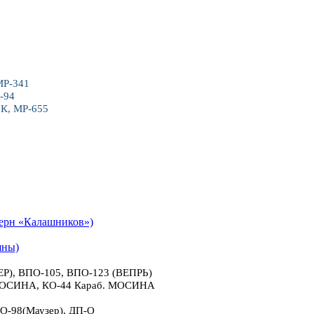
МР-341
-94
6К, МР-655
рн «Калашников»)
яны)
), ВПО-105, ВПО-123 (ВЕПРЬ)
 МОСИНА, КО-44 Караб. МОСИНА
О-98(Маузер), ДП-О