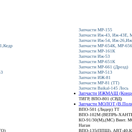
Запчасти МР-155
Запчасти Иж-43, Иж-43Е, 
Запчасти Иж-54, Иж-26,Иж
1,Кедр
Запчасти МР-654К, МР-65
Запчасти МР-161К
Запчасти Иж-53
Запчасти МР-651К
Запчасти МР-661 (Дрозд)
53
Запчасти МР-513
Запчасти ИЖ-81
Запчасти МР-81 (ТТ)
Запчасти Baikal-145 Лось
Запчасти ИЖМАШ (Конце
ТИГР, ВПО-801 (СВД)
Запчасти МОЛОТ (В.Пол
ВПО-501 (Лидер) ТТ
ВПО-102М (ВЕПРЬ-ХАНТЕР
КО-91/30(М),(МС) Винт.
Наган
ТО)
ВПО-135(ППШ), АВТ-40,К