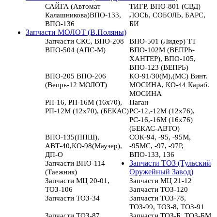
САЙГА (Автомат
ТИГР, ВПО-801 (СВД)
Калашникова)ВПО-133,
ЛОСЬ, СОБОЛЬ, БАРС,
ВПО-136
БИ
Запчасти МОЛОТ (В.Поляны)
Запчасти СКС, ВПО-208
ВПО-501 (Лидер) ТТ
ВПО-504 (АПС-М)
ВПО-102М (ВЕПРЬ-
ХАНТЕР), ВПО-105,
ВПО-123 (ВЕПРЬ)
ВПО-205 ВПО-206
КО-91/30(М),(МС) Винт.
(Вепрь-12 МОЛОТ)
МОСИНА, КО-44 Караб.
МОСИНА
РП-16, РП-16М (16х70),
Наган
РП-12М (12х70), (БЕКАС)
РС-12,-12М (12х76),
РС-16,-16М (16х76)
(БЕКАС-АВТО)
ВПО-135(ППШ),
СОК-94, -95, -95М,
АВТ-40,КО-98(Маузер),
-95МС, -97, -97Р,
ДП-О
ВПО-133, 136
Запчасти ВПО-114
Запчасти ТОЗ (Тульский
(Таежник)
Оружейный Завод)
Запчасти МЦ 20-01,
Запчасти МЦ 21-12
ТОЗ-106
Запчасти ТОЗ-120
Запчасти ТОЗ-34
Запчасти ТОЗ-78,
ТОЗ-99, ТОЗ-8, ТОЗ-91
Запчасти ТОЗ-87
Запчасти ТОЗ-Б, ТОЗ-БМ