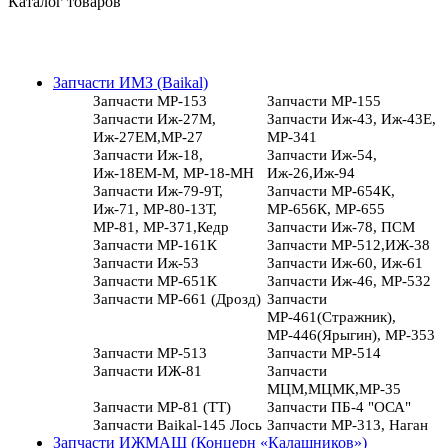
Каталог товаров
Запчасти ИМЗ (Baikal)
Запчасти МР-153
Запчасти МР-155
Запчасти Иж-27М,
Запчасти Иж-43, Иж-43Е,
Иж-27ЕМ,МР-27
МР-341
Запчасти Иж-18,
Запчасти Иж-54,
Иж-18ЕМ-М, МР-18-МН
Иж-26,Иж-94
Запчасти Иж-79-9Т,
Запчасти МР-654К,
Иж-71, МР-80-13Т,
МР-656К, МР-655
МР-81, МР-371,Кедр
Запчасти Иж-78, ПСМ
Запчасти МР-161К
Запчасти МР-512,ИЖ-38
Запчасти Иж-53
Запчасти Иж-60, Иж-61
Запчасти МР-651К
Запчасти Иж-46, МР-532
Запчасти МР-661 (Дрозд)
Запчасти
МР-461(Стражник),
МР-446(Ярыгин), МР-353
Запчасти МР-513
Запчасти МР-514
Запчасти ИЖ-81
Запчасти
МЦМ,МЦМК,МР-35
Запчасти МР-81 (ТТ)
Запчасти ПБ-4 "ОСА"
Запчасти Baikal-145 Лось
Запчасти МР-313, Наган
Запчасти ИЖМАШ (Концерн «Калашников»)