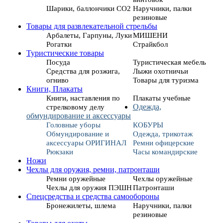
Шарики, баллончики СО2
Наручники, палки
резиновые
Товары для развлекательной стрельбы
Арбалеты, Гарпуны, Луки
МИШЕНИ
Рогатки
Страйкбол
Туристические товары
Посуда
Туристическая мебель
Средства для розжига,
Лыжи охотничьи
огниво
Товары для туризма
Книги, Плакаты
Книги, наставления по
Плакаты учебные
стрелковому делу
Одежда,
обмундирование и аксессуары
Головные уборы
КОБУРЫ
Обмундирование и
Одежда, трикотаж
аксессуары ОРИГИНАЛ
Ремни офицерские
Рюкзаки
Часы командирские
Ножи
Чехлы для оружия, ремни, патронташи
Ремни оружейные
Чехлы оружейные
Чехлы для оружия ПЭШН
Патронташи
Спецсредства и средства самообороны
Бронежилеты, шлема
Наручники, палки
резиновые