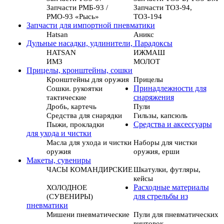
Запчасти РМБ-93 /
Запчасти ТОЗ-94,
РМО-93 «Рысь»
ТОЗ-194
Запчасти для импортной пневматики
Hatsan
Аникс
Дульные насадки, удлинители, Парадоксы
HATSAN
ИЖМАШ
ИМЗ
МОЛОТ
Прицелы, кронштейны, сошки
Кронштейны для оружия
Прицелы
Сошки. рукоятки
Принадлежности для
тактические
снаряжения
Дробь, картечь
Пули
Средства для снарядки
Гильзы, капсюль
Пыжи, прокладки
Средства и аксессуары
для ухода и чистки
Масла для ухода и чистки
Наборы для чистки
оружия
оружия, ерши
Макеты, сувениры
ЧАСЫ КОМАНДИРСКИЕ
Шкатулки, футляры,
кейсы
ХОЛОДНОЕ
Расходные материалы
(СУВЕНИРЫ)
для стрельбы из
пневматики
Мишени пневматические
Пули для пневматических
винтовок