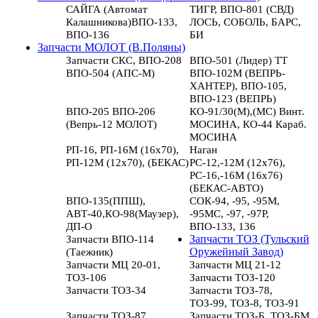
САЙГА (Автомат
ТИГР, ВПО-801 (СВД)
Калашникова)ВПО-133,
ЛОСЬ, СОБОЛЬ, БАРС,
ВПО-136
БИ
Запчасти МОЛОТ (В.Поляны)
Запчасти СКС, ВПО-208
ВПО-501 (Лидер) ТТ
ВПО-504 (АПС-М)
ВПО-102М (ВЕПРЬ-
ХАНТЕР), ВПО-105,
ВПО-123 (ВЕПРЬ)
ВПО-205 ВПО-206
КО-91/30(М),(МС) Винт.
(Вепрь-12 МОЛОТ)
МОСИНА, КО-44 Караб.
МОСИНА
РП-16, РП-16М (16х70),
Наган
РП-12М (12х70), (БЕКАС)
РС-12,-12М (12х76),
РС-16,-16М (16х76)
(БЕКАС-АВТО)
ВПО-135(ППШ),
СОК-94, -95, -95М,
АВТ-40,КО-98(Маузер),
-95МС, -97, -97Р,
ДП-О
ВПО-133, 136
Запчасти ВПО-114
Запчасти ТОЗ (Тульский
(Таежник)
Оружейный Завод)
Запчасти МЦ 20-01,
Запчасти МЦ 21-12
ТОЗ-106
Запчасти ТОЗ-120
Запчасти ТОЗ-34
Запчасти ТОЗ-78,
ТОЗ-99, ТОЗ-8, ТОЗ-91
Запчасти ТОЗ-87
Запчасти ТОЗ-Б, ТОЗ-БМ