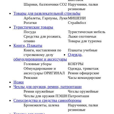
Шарики, баллончики СО2
Наручники, палки
резиновые
Товары для развлекательной стрельбы
Арбалеты, Гарпуны, Луки
МИШЕНИ
Рогатки
Страйкбол
Туристические товары
Посуда
Туристическая мебель
Средства для розжига,
Лыжи охотничьи
огниво
Товары для туризма
Книги, Плакаты
Книги, наставления по
Плакаты учебные
стрелковому делу
Одежда,
обмундирование и аксессуары
Головные уборы
КОБУРЫ
Обмундирование и
Одежда, трикотаж
аксессуары ОРИГИНАЛ
Ремни офицерские
Рюкзаки
Часы командирские
Ножи
Чехлы для оружия, ремни, патронташи
Ремни оружейные
Чехлы оружейные
Чехлы для оружия ПЭШН
Патронташи
Спецсредства и средства самообороны
Бронежилеты, шлема
Наручники, палки
резиновые