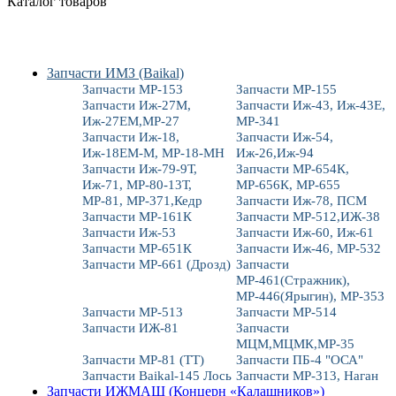
Каталог товаров
Запчасти ИМЗ (Baikal)
Запчасти МР-153
Запчасти МР-155
Запчасти Иж-27М,
Запчасти Иж-43, Иж-43Е,
Иж-27ЕМ,МР-27
МР-341
Запчасти Иж-18,
Запчасти Иж-54,
Иж-18ЕМ-М, МР-18-МН
Иж-26,Иж-94
Запчасти Иж-79-9Т,
Запчасти МР-654К,
Иж-71, МР-80-13Т,
МР-656К, МР-655
МР-81, МР-371,Кедр
Запчасти Иж-78, ПСМ
Запчасти МР-161К
Запчасти МР-512,ИЖ-38
Запчасти Иж-53
Запчасти Иж-60, Иж-61
Запчасти МР-651К
Запчасти Иж-46, МР-532
Запчасти МР-661 (Дрозд)
Запчасти
МР-461(Стражник),
МР-446(Ярыгин), МР-353
Запчасти МР-513
Запчасти МР-514
Запчасти ИЖ-81
Запчасти
МЦМ,МЦМК,МР-35
Запчасти МР-81 (ТТ)
Запчасти ПБ-4 "ОСА"
Запчасти Baikal-145 Лось
Запчасти МР-313, Наган
Запчасти ИЖМАШ (Концерн «Калашников»)