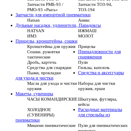
Запчасти РМБ-93 /
Запчасти ТОЗ-94,
РМО-93 «Рысь»
ТОЗ-194
Запчасти для импортной пневматики
Hatsan
Аникс
Дульные насадки, удлинители, Парадоксы
HATSAN
ИЖМАШ
ИМЗ
МОЛОТ
Прицелы, кронштейны, сошки
Кронштейны для оружия
Прицелы
Сошки. рукоятки
Принадлежности для
тактические
снаряжения
Дробь, картечь
Пули
Средства для снарядки
Гильзы, капсюль
Пыжи, прокладки
Средства и аксессуары
для ухода и чистки
Масла для ухода и чистки
Наборы для чистки
оружия
оружия, ерши
Макеты, сувениры
ЧАСЫ КОМАНДИРСКИЕ
Шкатулки, футляры,
кейсы
ХОЛОДНОЕ
Расходные материалы
(СУВЕНИРЫ)
для стрельбы из
пневматики
Мишени пневматические
Пули для пневматических
винтовок