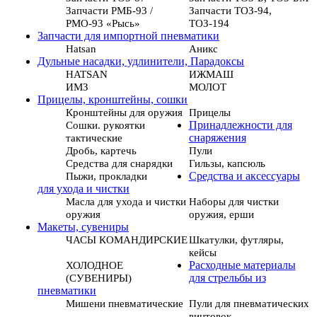
Запчасти РМБ-93 /
Запчасти ТОЗ-94,
РМО-93 «Рысь»
ТОЗ-194
Запчасти для импортной пневматики
Hatsan
Аникс
Дульные насадки, удлинители, Парадоксы
HATSAN
ИЖМАШ
ИМЗ
МОЛОТ
Прицелы, кронштейны, сошки
Кронштейны для оружия
Прицелы
Сошки. рукоятки
Принадлежности для
тактические
снаряжения
Дробь, картечь
Пули
Средства для снарядки
Гильзы, капсюль
Пыжи, прокладки
Средства и аксессуары
для ухода и чистки
Масла для ухода и чистки
Наборы для чистки
оружия
оружия, ерши
Макеты, сувениры
ЧАСЫ КОМАНДИРСКИЕ
Шкатулки, футляры,
кейсы
ХОЛОДНОЕ
Расходные материалы
(СУВЕНИРЫ)
для стрельбы из
пневматики
Мишени пневматические
Пули для пневматических
винтовок