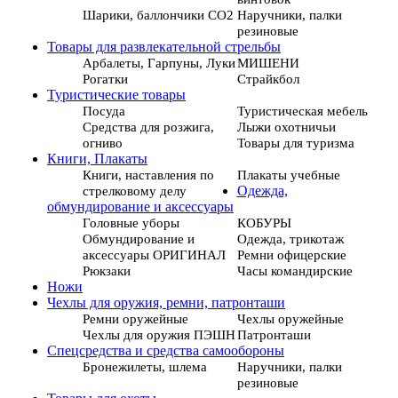
Шарики, баллончики СО2
Наручники, палки
резиновые
Товары для развлекательной стрельбы
Арбалеты, Гарпуны, Луки
МИШЕНИ
Рогатки
Страйкбол
Туристические товары
Посуда
Туристическая мебель
Средства для розжига,
Лыжи охотничьи
огниво
Товары для туризма
Книги, Плакаты
Книги, наставления по
Плакаты учебные
стрелковому делу
Одежда,
обмундирование и аксессуары
Головные уборы
КОБУРЫ
Обмундирование и
Одежда, трикотаж
аксессуары ОРИГИНАЛ
Ремни офицерские
Рюкзаки
Часы командирские
Ножи
Чехлы для оружия, ремни, патронташи
Ремни оружейные
Чехлы оружейные
Чехлы для оружия ПЭШН
Патронташи
Спецсредства и средства самообороны
Бронежилеты, шлема
Наручники, палки
резиновые