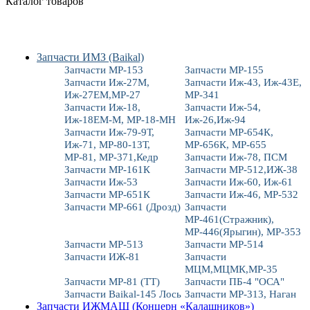
Каталог товаров
Запчасти ИМЗ (Baikal)
Запчасти МР-153
Запчасти МР-155
Запчасти Иж-27М,
Запчасти Иж-43, Иж-43Е,
Иж-27ЕМ,МР-27
МР-341
Запчасти Иж-18,
Запчасти Иж-54,
Иж-18ЕМ-М, МР-18-МН
Иж-26,Иж-94
Запчасти Иж-79-9Т,
Запчасти МР-654К,
Иж-71, МР-80-13Т,
МР-656К, МР-655
МР-81, МР-371,Кедр
Запчасти Иж-78, ПСМ
Запчасти МР-161К
Запчасти МР-512,ИЖ-38
Запчасти Иж-53
Запчасти Иж-60, Иж-61
Запчасти МР-651К
Запчасти Иж-46, МР-532
Запчасти МР-661 (Дрозд)
Запчасти
МР-461(Стражник),
МР-446(Ярыгин), МР-353
Запчасти МР-513
Запчасти МР-514
Запчасти ИЖ-81
Запчасти
МЦМ,МЦМК,МР-35
Запчасти МР-81 (ТТ)
Запчасти ПБ-4 "ОСА"
Запчасти Baikal-145 Лось
Запчасти МР-313, Наган
Запчасти ИЖМАШ (Концерн «Калашников»)