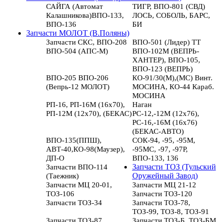
САЙГА (Автомат
ТИГР, ВПО-801 (СВД)
Калашникова)ВПО-133,
ЛОСЬ, СОБОЛЬ, БАРС,
ВПО-136
БИ
Запчасти МОЛОТ (В.Поляны)
Запчасти СКС, ВПО-208
ВПО-501 (Лидер) ТТ
ВПО-504 (АПС-М)
ВПО-102М (ВЕПРЬ-
ХАНТЕР), ВПО-105,
ВПО-123 (ВЕПРЬ)
ВПО-205 ВПО-206
КО-91/30(М),(МС) Винт.
(Вепрь-12 МОЛОТ)
МОСИНА, КО-44 Караб.
МОСИНА
РП-16, РП-16М (16х70),
Наган
РП-12М (12х70), (БЕКАС)
РС-12,-12М (12х76),
РС-16,-16М (16х76)
(БЕКАС-АВТО)
ВПО-135(ППШ),
СОК-94, -95, -95М,
АВТ-40,КО-98(Маузер),
-95МС, -97, -97Р,
ДП-О
ВПО-133, 136
Запчасти ВПО-114
Запчасти ТОЗ (Тульский
(Таежник)
Оружейный Завод)
Запчасти МЦ 20-01,
Запчасти МЦ 21-12
ТОЗ-106
Запчасти ТОЗ-120
Запчасти ТОЗ-34
Запчасти ТОЗ-78,
ТОЗ-99, ТОЗ-8, ТОЗ-91
Запчасти ТОЗ-87
Запчасти ТОЗ-Б, ТОЗ-БМ