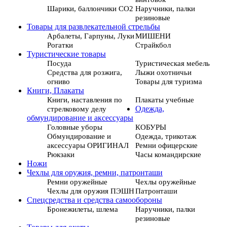
Шарики, баллончики СО2
Наручники, палки
резиновые
Товары для развлекательной стрельбы
Арбалеты, Гарпуны, Луки
МИШЕНИ
Рогатки
Страйкбол
Туристические товары
Посуда
Туристическая мебель
Средства для розжига,
Лыжи охотничьи
огниво
Товары для туризма
Книги, Плакаты
Книги, наставления по
Плакаты учебные
стрелковому делу
Одежда,
обмундирование и аксессуары
Головные уборы
КОБУРЫ
Обмундирование и
Одежда, трикотаж
аксессуары ОРИГИНАЛ
Ремни офицерские
Рюкзаки
Часы командирские
Ножи
Чехлы для оружия, ремни, патронташи
Ремни оружейные
Чехлы оружейные
Чехлы для оружия ПЭШН
Патронташи
Спецсредства и средства самообороны
Бронежилеты, шлема
Наручники, палки
резиновые