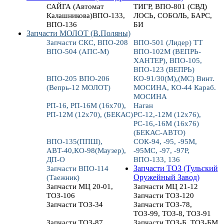
САЙГА (Автомат
ТИГР, ВПО-801 (СВД)
Калашникова)ВПО-133,
ЛОСЬ, СОБОЛЬ, БАРС,
ВПО-136
БИ
Запчасти МОЛОТ (В.Поляны)
Запчасти СКС, ВПО-208
ВПО-501 (Лидер) ТТ
ВПО-504 (АПС-М)
ВПО-102М (ВЕПРЬ-
ХАНТЕР), ВПО-105,
ВПО-123 (ВЕПРЬ)
ВПО-205 ВПО-206
КО-91/30(М),(МС) Винт.
(Вепрь-12 МОЛОТ)
МОСИНА, КО-44 Караб.
МОСИНА
РП-16, РП-16М (16х70),
Наган
РП-12М (12х70), (БЕКАС)
РС-12,-12М (12х76),
РС-16,-16М (16х76)
(БЕКАС-АВТО)
ВПО-135(ППШ),
СОК-94, -95, -95М,
АВТ-40,КО-98(Маузер),
-95МС, -97, -97Р,
ДП-О
ВПО-133, 136
Запчасти ВПО-114
Запчасти ТОЗ (Тульский
(Таежник)
Оружейный Завод)
Запчасти МЦ 20-01,
Запчасти МЦ 21-12
ТОЗ-106
Запчасти ТОЗ-120
Запчасти ТОЗ-34
Запчасти ТОЗ-78,
ТОЗ-99, ТОЗ-8, ТОЗ-91
Запчасти ТОЗ-87
Запчасти ТОЗ-Б, ТОЗ-БМ