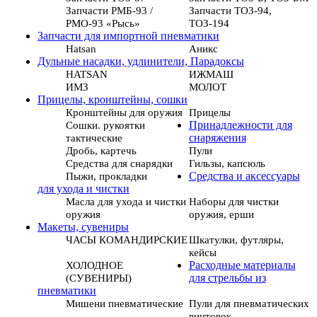
Запчасти РМБ-93 /
Запчасти ТОЗ-94,
РМО-93 «Рысь»
ТОЗ-194
Запчасти для импортной пневматики
Hatsan
Аникс
Дульные насадки, удлинители, Парадоксы
HATSAN
ИЖМАШ
ИМЗ
МОЛОТ
Прицелы, кронштейны, сошки
Кронштейны для оружия
Прицелы
Сошки. рукоятки
Принадлежности для
тактические
снаряжения
Дробь, картечь
Пули
Средства для снарядки
Гильзы, капсюль
Пыжи, прокладки
Средства и аксессуары
для ухода и чистки
Масла для ухода и чистки
Наборы для чистки
оружия
оружия, ерши
Макеты, сувениры
ЧАСЫ КОМАНДИРСКИЕ
Шкатулки, футляры,
кейсы
ХОЛОДНОЕ
Расходные материалы
(СУВЕНИРЫ)
для стрельбы из
пневматики
Мишени пневматические
Пули для пневматических
винтовок