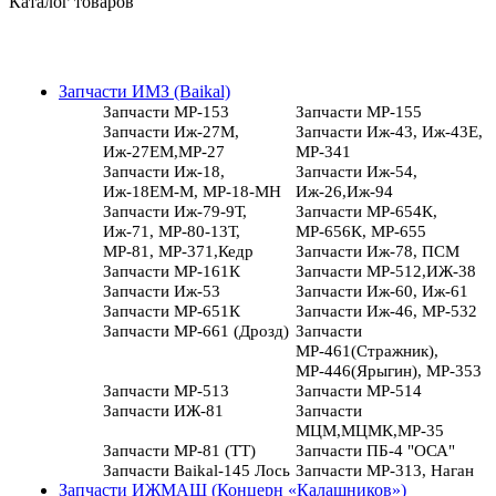
Каталог товаров
Запчасти ИМЗ (Baikal)
Запчасти МР-153
Запчасти МР-155
Запчасти Иж-27М,
Запчасти Иж-43, Иж-43Е,
Иж-27ЕМ,МР-27
МР-341
Запчасти Иж-18,
Запчасти Иж-54,
Иж-18ЕМ-М, МР-18-МН
Иж-26,Иж-94
Запчасти Иж-79-9Т,
Запчасти МР-654К,
Иж-71, МР-80-13Т,
МР-656К, МР-655
МР-81, МР-371,Кедр
Запчасти Иж-78, ПСМ
Запчасти МР-161К
Запчасти МР-512,ИЖ-38
Запчасти Иж-53
Запчасти Иж-60, Иж-61
Запчасти МР-651К
Запчасти Иж-46, МР-532
Запчасти МР-661 (Дрозд)
Запчасти
МР-461(Стражник),
МР-446(Ярыгин), МР-353
Запчасти МР-513
Запчасти МР-514
Запчасти ИЖ-81
Запчасти
МЦМ,МЦМК,МР-35
Запчасти МР-81 (ТТ)
Запчасти ПБ-4 "ОСА"
Запчасти Baikal-145 Лось
Запчасти МР-313, Наган
Запчасти ИЖМАШ (Концерн «Калашников»)