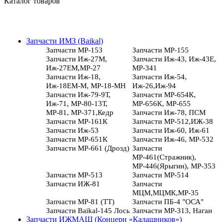
Каталог товаров
Запчасти ИМЗ (Baikal)
Запчасти МР-153
Запчасти МР-155
Запчасти Иж-27М,
Запчасти Иж-43, Иж-43Е,
Иж-27ЕМ,МР-27
МР-341
Запчасти Иж-18,
Запчасти Иж-54,
Иж-18ЕМ-М, МР-18-МН
Иж-26,Иж-94
Запчасти Иж-79-9Т,
Запчасти МР-654К,
Иж-71, МР-80-13Т,
МР-656К, МР-655
МР-81, МР-371,Кедр
Запчасти Иж-78, ПСМ
Запчасти МР-161К
Запчасти МР-512,ИЖ-38
Запчасти Иж-53
Запчасти Иж-60, Иж-61
Запчасти МР-651К
Запчасти Иж-46, МР-532
Запчасти МР-661 (Дрозд)
Запчасти
МР-461(Стражник),
МР-446(Ярыгин), МР-353
Запчасти МР-513
Запчасти МР-514
Запчасти ИЖ-81
Запчасти
МЦМ,МЦМК,МР-35
Запчасти МР-81 (ТТ)
Запчасти ПБ-4 "ОСА"
Запчасти Baikal-145 Лось
Запчасти МР-313, Наган
Запчасти ИЖМАШ (Концерн «Калашников»)