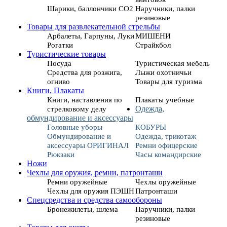
Шарики, баллончики СО2
Наручники, палки
резиновые
Товары для развлекательной стрельбы
Арбалеты, Гарпуны, Луки
МИШЕНИ
Рогатки
Страйкбол
Туристические товары
Посуда
Туристическая мебель
Средства для розжига,
Лыжи охотничьи
огниво
Товары для туризма
Книги, Плакаты
Книги, наставления по
Плакаты учебные
стрелковому делу
Одежда,
обмундирование и аксессуары
Головные уборы
КОБУРЫ
Обмундирование и
Одежда, трикотаж
аксессуары ОРИГИНАЛ
Ремни офицерские
Рюкзаки
Часы командирские
Ножи
Чехлы для оружия, ремни, патронташи
Ремни оружейные
Чехлы оружейные
Чехлы для оружия ПЭШН
Патронташи
Спецсредства и средства самообороны
Бронежилеты, шлема
Наручники, палки
резиновые