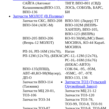
САЙГА (Автомат
ТИГР, ВПО-801 (СВД)
Калашникова)ВПО-133,
ЛОСЬ, СОБОЛЬ, БАРС,
ВПО-136
БИ
Запчасти МОЛОТ (В.Поляны)
Запчасти СКС, ВПО-208
ВПО-501 (Лидер) ТТ
ВПО-504 (АПС-М)
ВПО-102М (ВЕПРЬ-
ХАНТЕР), ВПО-105,
ВПО-123 (ВЕПРЬ)
ВПО-205 ВПО-206
КО-91/30(М),(МС) Винт.
(Вепрь-12 МОЛОТ)
МОСИНА, КО-44 Караб.
МОСИНА
РП-16, РП-16М (16х70),
Наган
РП-12М (12х70), (БЕКАС)
РС-12,-12М (12х76),
РС-16,-16М (16х76)
(БЕКАС-АВТО)
ВПО-135(ППШ),
СОК-94, -95, -95М,
АВТ-40,КО-98(Маузер),
-95МС, -97, -97Р,
ДП-О
ВПО-133, 136
Запчасти ВПО-114
Запчасти ТОЗ (Тульский
(Таежник)
Оружейный Завод)
Запчасти МЦ 20-01,
Запчасти МЦ 21-12
ТОЗ-106
Запчасти ТОЗ-120
Запчасти ТОЗ-34
Запчасти ТОЗ-78,
ТОЗ-99, ТОЗ-8, ТОЗ-91
Запчасти ТОЗ-87
Запчасти ТОЗ-Б, ТОЗ-БМ