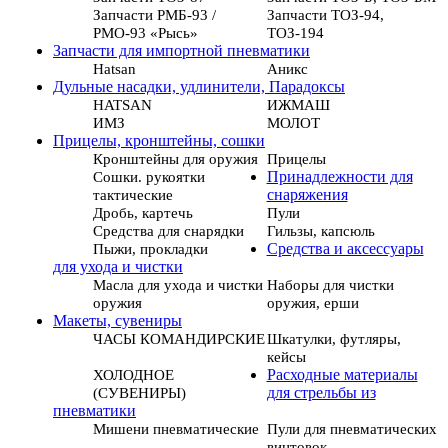
Запчасти РМБ-93 /
Запчасти ТОЗ-94,
РМО-93 «Рысь»
ТОЗ-194
Запчасти для импортной пневматики
Hatsan
Аникс
Дульные насадки, удлинители, Парадоксы
HATSAN
ИЖМАШ
ИМЗ
МОЛОТ
Прицелы, кронштейны, сошки
Кронштейны для оружия
Прицелы
Сошки. рукоятки
Принадлежности для
тактические
снаряжения
Дробь, картечь
Пули
Средства для снарядки
Гильзы, капсюль
Пыжи, прокладки
Средства и аксессуары
для ухода и чистки
Масла для ухода и чистки
Наборы для чистки
оружия
оружия, ерши
Макеты, сувениры
ЧАСЫ КОМАНДИРСКИЕ
Шкатулки, футляры,
кейсы
ХОЛОДНОЕ
Расходные материалы
(СУВЕНИРЫ)
для стрельбы из
пневматики
Мишени пневматические
Пули для пневматических
винтовок