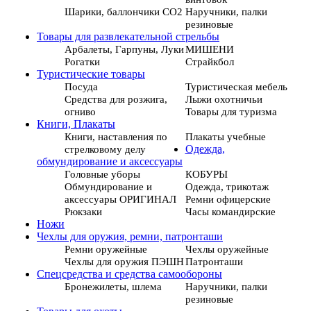
Шарики, баллончики СО2
Наручники, палки
резиновые
Товары для развлекательной стрельбы
Арбалеты, Гарпуны, Луки
МИШЕНИ
Рогатки
Страйкбол
Туристические товары
Посуда
Туристическая мебель
Средства для розжига,
Лыжи охотничьи
огниво
Товары для туризма
Книги, Плакаты
Книги, наставления по
Плакаты учебные
стрелковому делу
Одежда,
обмундирование и аксессуары
Головные уборы
КОБУРЫ
Обмундирование и
Одежда, трикотаж
аксессуары ОРИГИНАЛ
Ремни офицерские
Рюкзаки
Часы командирские
Ножи
Чехлы для оружия, ремни, патронташи
Ремни оружейные
Чехлы оружейные
Чехлы для оружия ПЭШН
Патронташи
Спецсредства и средства самообороны
Бронежилеты, шлема
Наручники, палки
резиновые