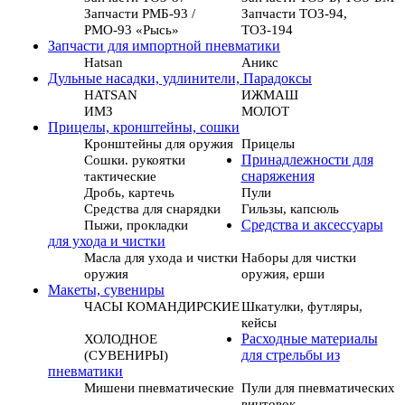
Запчасти РМБ-93 /
Запчасти ТОЗ-94,
РМО-93 «Рысь»
ТОЗ-194
Запчасти для импортной пневматики
Hatsan
Аникс
Дульные насадки, удлинители, Парадоксы
HATSAN
ИЖМАШ
ИМЗ
МОЛОТ
Прицелы, кронштейны, сошки
Кронштейны для оружия
Прицелы
Сошки. рукоятки
Принадлежности для
тактические
снаряжения
Дробь, картечь
Пули
Средства для снарядки
Гильзы, капсюль
Пыжи, прокладки
Средства и аксессуары
для ухода и чистки
Масла для ухода и чистки
Наборы для чистки
оружия
оружия, ерши
Макеты, сувениры
ЧАСЫ КОМАНДИРСКИЕ
Шкатулки, футляры,
кейсы
ХОЛОДНОЕ
Расходные материалы
(СУВЕНИРЫ)
для стрельбы из
пневматики
Мишени пневматические
Пули для пневматических
винтовок