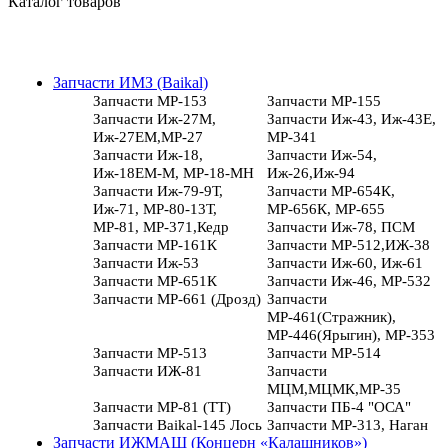
Каталог товаров
Запчасти ИМЗ (Baikal)
Запчасти МР-153
Запчасти МР-155
Запчасти Иж-27М,
Запчасти Иж-43, Иж-43Е,
Иж-27ЕМ,МР-27
МР-341
Запчасти Иж-18,
Запчасти Иж-54,
Иж-18ЕМ-М, МР-18-МН
Иж-26,Иж-94
Запчасти Иж-79-9Т,
Запчасти МР-654К,
Иж-71, МР-80-13Т,
МР-656К, МР-655
МР-81, МР-371,Кедр
Запчасти Иж-78, ПСМ
Запчасти МР-161К
Запчасти МР-512,ИЖ-38
Запчасти Иж-53
Запчасти Иж-60, Иж-61
Запчасти МР-651К
Запчасти Иж-46, МР-532
Запчасти МР-661 (Дрозд)
Запчасти
МР-461(Стражник),
МР-446(Ярыгин), МР-353
Запчасти МР-513
Запчасти МР-514
Запчасти ИЖ-81
Запчасти
МЦМ,МЦМК,МР-35
Запчасти МР-81 (ТТ)
Запчасти ПБ-4 "ОСА"
Запчасти Baikal-145 Лось
Запчасти МР-313, Наган
Запчасти ИЖМАШ (Концерн «Калашников»)