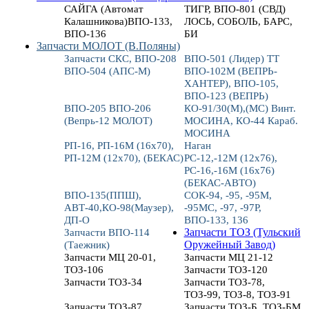
САЙГА (Автомат
ТИГР, ВПО-801 (СВД)
Калашникова)ВПО-133,
ЛОСЬ, СОБОЛЬ, БАРС,
ВПО-136
БИ
Запчасти МОЛОТ (В.Поляны)
Запчасти СКС, ВПО-208
ВПО-501 (Лидер) ТТ
ВПО-504 (АПС-М)
ВПО-102М (ВЕПРЬ-
ХАНТЕР), ВПО-105,
ВПО-123 (ВЕПРЬ)
ВПО-205 ВПО-206
КО-91/30(М),(МС) Винт.
(Вепрь-12 МОЛОТ)
МОСИНА, КО-44 Караб.
МОСИНА
РП-16, РП-16М (16х70),
Наган
РП-12М (12х70), (БЕКАС)
РС-12,-12М (12х76),
РС-16,-16М (16х76)
(БЕКАС-АВТО)
ВПО-135(ППШ),
СОК-94, -95, -95М,
АВТ-40,КО-98(Маузер),
-95МС, -97, -97Р,
ДП-О
ВПО-133, 136
Запчасти ВПО-114
Запчасти ТОЗ (Тульский
(Таежник)
Оружейный Завод)
Запчасти МЦ 20-01,
Запчасти МЦ 21-12
ТОЗ-106
Запчасти ТОЗ-120
Запчасти ТОЗ-34
Запчасти ТОЗ-78,
ТОЗ-99, ТОЗ-8, ТОЗ-91
Запчасти ТОЗ-87
Запчасти ТОЗ-Б, ТОЗ-БМ