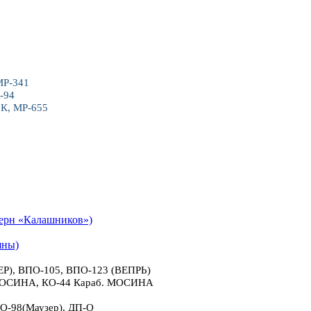
МР-341
-94
6К, МР-655
рн «Калашников»)
яны)
), ВПО-105, ВПО-123 (ВЕПРЬ)
 МОСИНА, КО-44 Караб. МОСИНА
О-98(Маузер), ДП-О