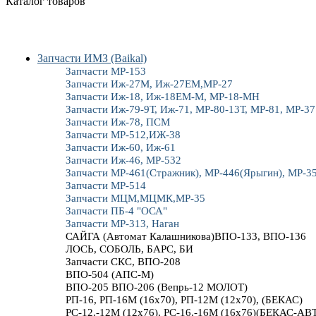
Каталог товаров
Запчасти ИМЗ (Baikal)
Запчасти МР-153
Запчасти Иж-27М, Иж-27ЕМ,МР-27
Запчасти Иж-18, Иж-18ЕМ-М, МР-18-МН
Запчасти Иж-79-9Т, Иж-71, МР-80-13Т, МР-81, МР-37
Запчасти Иж-78, ПСМ
Запчасти МР-512,ИЖ-38
Запчасти Иж-60, Иж-61
Запчасти Иж-46, МР-532
Запчасти МР-461(Стражник), МР-446(Ярыгин), МР-3
Запчасти МР-514
Запчасти МЦМ,МЦМК,МР-35
Запчасти ПБ-4 "ОСА"
Запчасти МР-313, Наган
САЙГА (Автомат Калашникова)ВПО-133, ВПО-136
ЛОСЬ, СОБОЛЬ, БАРС, БИ
Запчасти СКС, ВПО-208
ВПО-504 (АПС-М)
ВПО-205 ВПО-206 (Вепрь-12 МОЛОТ)
РП-16, РП-16М (16х70), РП-12М (12х70), (БЕКАС)
РС-12,-12М (12х76), РС-16,-16М (16х76)(БЕКАС-АВ