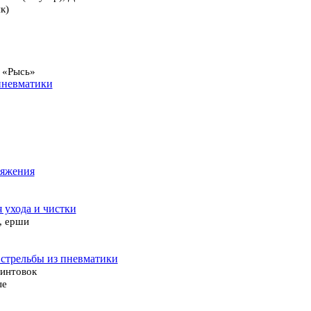
к)
 «Рысь»
пневматики
ряжения
я ухода и чистки
, ерши
 стрельбы из пневматики
винтовок
ые