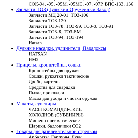
СОК-94, -95, -95М, -95МС, -97, -97Р, ВПО-133, 136
Запчасти ТОЗ (Тульский Оружейный Завод)
Запчасти МЦ 20-01, ТОЗ-106
Запчасти ТОЗ-120
Запчасти ТОЗ-78, ТОЗ-99, ТОЗ-8, ТОЗ-91
Запчасти ТОЗ-Б, ТОЗ-БМ
Запчасти ТОЗ-94, ТОЗ-194
Hatsan
Дульные насадки, удлинители, Парадоксы
HATSAN
ИМЗ
Прицелы, кронштейны, сошки
Кронштейны для оружия
Сошки. рукоятки тактические
Дробь, картечь
Средства для снарядки
Пыжи, прокладки
Масла для ухода и чистки оружия
Макеты, сувениры
ЧАСЫ КОМАНДИРСКИЕ
ХОЛОДНОЕ (СУВЕНИРЫ)
Мишени пневматические
Шарики, баллончики СО2
Товары для развлекательной стрельбы
Арбалеты, Гарпуны, Луки