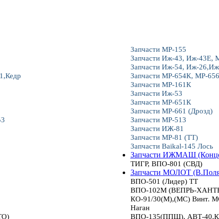
Запчасти МР-155
Запчасти Иж-43, Иж-43Е, 
Запчасти Иж-54, Иж-26,Иж
1,Кедр
Запчасти МР-654К, МР-65
Запчасти МР-161К
Запчасти Иж-53
Запчасти МР-651К
Запчасти МР-661 (Дрозд)
53
Запчасти МР-513
Запчасти ИЖ-81
Запчасти МР-81 (ТТ)
Запчасти Baikal-145 Лось
Запчасти ИЖМАШ (Конце
ТИГР, ВПО-801 (СВД)
Запчасти МОЛОТ (В.Пол
ВПО-501 (Лидер) ТТ
ВПО-102М (ВЕПРЬ-ХАНТЕР
КО-91/30(М),(МС) Винт.
Наган
ТО)
ВПО-135(ППШ), АВТ-40,К