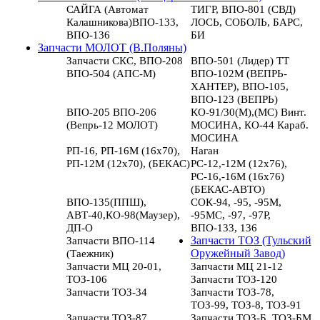
САЙГА (Автомат
ТИГР, ВПО-801 (СВД)
Калашникова)ВПО-133,
ЛОСЬ, СОБОЛЬ, БАРС,
ВПО-136
БИ
Запчасти МОЛОТ (В.Поляны)
Запчасти СКС, ВПО-208
ВПО-501 (Лидер) ТТ
ВПО-504 (АПС-М)
ВПО-102М (ВЕПРЬ-
ХАНТЕР), ВПО-105,
ВПО-123 (ВЕПРЬ)
ВПО-205 ВПО-206
КО-91/30(М),(МС) Винт.
(Вепрь-12 МОЛОТ)
МОСИНА, КО-44 Караб.
МОСИНА
РП-16, РП-16М (16х70),
Наган
РП-12М (12х70), (БЕКАС)
РС-12,-12М (12х76),
РС-16,-16М (16х76)
(БЕКАС-АВТО)
ВПО-135(ППШ),
СОК-94, -95, -95М,
АВТ-40,КО-98(Маузер),
-95МС, -97, -97Р,
ДП-О
ВПО-133, 136
Запчасти ВПО-114
Запчасти ТОЗ (Тульский
(Таежник)
Оружейный Завод)
Запчасти МЦ 20-01,
Запчасти МЦ 21-12
ТОЗ-106
Запчасти ТОЗ-120
Запчасти ТОЗ-34
Запчасти ТОЗ-78,
ТОЗ-99, ТОЗ-8, ТОЗ-91
Запчасти ТОЗ-87
Запчасти ТОЗ-Б, ТОЗ-БМ