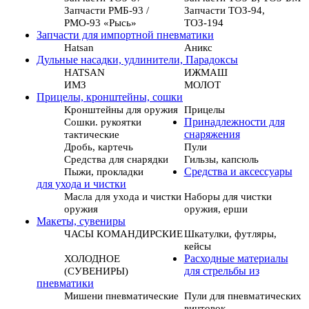
Запчасти РМБ-93 /
Запчасти ТОЗ-94,
РМО-93 «Рысь»
ТОЗ-194
Запчасти для импортной пневматики
Hatsan
Аникс
Дульные насадки, удлинители, Парадоксы
HATSAN
ИЖМАШ
ИМЗ
МОЛОТ
Прицелы, кронштейны, сошки
Кронштейны для оружия
Прицелы
Сошки. рукоятки
Принадлежности для
тактические
снаряжения
Дробь, картечь
Пули
Средства для снарядки
Гильзы, капсюль
Пыжи, прокладки
Средства и аксессуары
для ухода и чистки
Масла для ухода и чистки
Наборы для чистки
оружия
оружия, ерши
Макеты, сувениры
ЧАСЫ КОМАНДИРСКИЕ
Шкатулки, футляры,
кейсы
ХОЛОДНОЕ
Расходные материалы
(СУВЕНИРЫ)
для стрельбы из
пневматики
Мишени пневматические
Пули для пневматических
винтовок