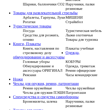
Шарики, баллончики СО2
Наручники, палки
резиновые
Товары для развлекательной стрельбы
Арбалеты, Гарпуны, Луки
МИШЕНИ
Рогатки
Страйкбол
Туристические товары
Посуда
Туристическая мебель
Средства для розжига,
Лыжи охотничьи
огниво
Товары для туризма
Книги, Плакаты
Книги, наставления по
Плакаты учебные
стрелковому делу
Одежда,
обмундирование и аксессуары
Головные уборы
КОБУРЫ
Обмундирование и
Одежда, трикотаж
аксессуары ОРИГИНАЛ
Ремни офицерские
Рюкзаки
Часы командирские
Ножи
Чехлы для оружия, ремни, патронташи
Ремни оружейные
Чехлы оружейные
Чехлы для оружия ПЭШН
Патронташи
Спецсредства и средства самообороны
Бронежилеты, шлема
Наручники, палки
резиновые