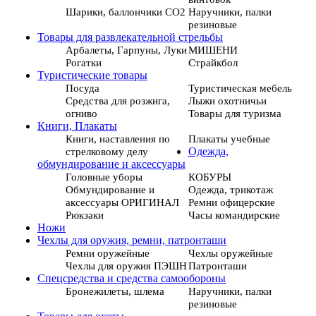
Шарики, баллончики СО2
Наручники, палки
резиновые
Товары для развлекательной стрельбы
Арбалеты, Гарпуны, Луки
МИШЕНИ
Рогатки
Страйкбол
Туристические товары
Посуда
Туристическая мебель
Средства для розжига,
Лыжи охотничьи
огниво
Товары для туризма
Книги, Плакаты
Книги, наставления по
Плакаты учебные
стрелковому делу
Одежда,
обмундирование и аксессуары
Головные уборы
КОБУРЫ
Обмундирование и
Одежда, трикотаж
аксессуары ОРИГИНАЛ
Ремни офицерские
Рюкзаки
Часы командирские
Ножи
Чехлы для оружия, ремни, патронташи
Ремни оружейные
Чехлы оружейные
Чехлы для оружия ПЭШН
Патронташи
Спецсредства и средства самообороны
Бронежилеты, шлема
Наручники, палки
резиновые