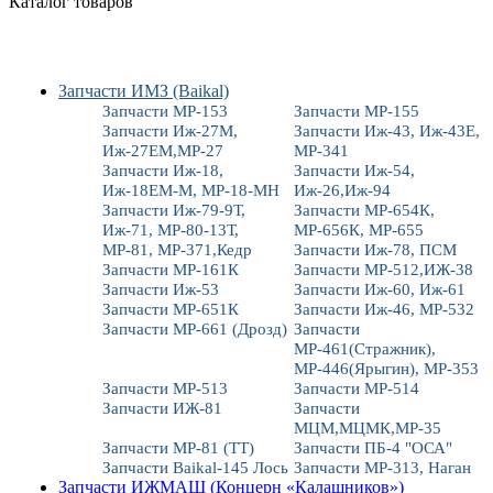
Каталог товаров
Запчасти ИМЗ (Baikal)
Запчасти МР-153
Запчасти МР-155
Запчасти Иж-27М,
Запчасти Иж-43, Иж-43Е,
Иж-27ЕМ,МР-27
МР-341
Запчасти Иж-18,
Запчасти Иж-54,
Иж-18ЕМ-М, МР-18-МН
Иж-26,Иж-94
Запчасти Иж-79-9Т,
Запчасти МР-654К,
Иж-71, МР-80-13Т,
МР-656К, МР-655
МР-81, МР-371,Кедр
Запчасти Иж-78, ПСМ
Запчасти МР-161К
Запчасти МР-512,ИЖ-38
Запчасти Иж-53
Запчасти Иж-60, Иж-61
Запчасти МР-651К
Запчасти Иж-46, МР-532
Запчасти МР-661 (Дрозд)
Запчасти
МР-461(Стражник),
МР-446(Ярыгин), МР-353
Запчасти МР-513
Запчасти МР-514
Запчасти ИЖ-81
Запчасти
МЦМ,МЦМК,МР-35
Запчасти МР-81 (ТТ)
Запчасти ПБ-4 "ОСА"
Запчасти Baikal-145 Лось
Запчасти МР-313, Наган
Запчасти ИЖМАШ (Концерн «Калашников»)