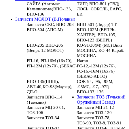
САЙГА (Автомат
ТИГР, ВПО-801 (СВД)
Калашникова)ВПО-133,
ЛОСЬ, СОБОЛЬ, БАРС,
ВПО-136
БИ
Запчасти МОЛОТ (В.Поляны)
Запчасти СКС, ВПО-208
ВПО-501 (Лидер) ТТ
ВПО-504 (АПС-М)
ВПО-102М (ВЕПРЬ-
ХАНТЕР), ВПО-105,
ВПО-123 (ВЕПРЬ)
ВПО-205 ВПО-206
КО-91/30(М),(МС) Винт.
(Вепрь-12 МОЛОТ)
МОСИНА, КО-44 Караб.
МОСИНА
РП-16, РП-16М (16х70),
Наган
РП-12М (12х70), (БЕКАС)
РС-12,-12М (12х76),
РС-16,-16М (16х76)
(БЕКАС-АВТО)
ВПО-135(ППШ),
СОК-94, -95, -95М,
АВТ-40,КО-98(Маузер),
-95МС, -97, -97Р,
ДП-О
ВПО-133, 136
Запчасти ВПО-114
Запчасти ТОЗ (Тульский
(Таежник)
Оружейный Завод)
Запчасти МЦ 20-01,
Запчасти МЦ 21-12
ТОЗ-106
Запчасти ТОЗ-120
Запчасти ТОЗ-34
Запчасти ТОЗ-78,
ТОЗ-99, ТОЗ-8, ТОЗ-91
Запчасти ТОЗ-87
Запчасти ТОЗ-Б, ТОЗ-БМ