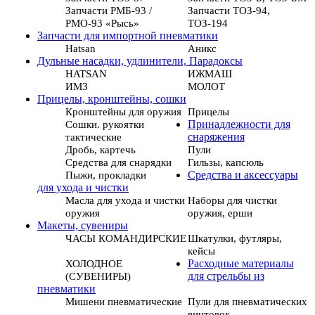
Запчасти РМБ-93 /
Запчасти ТОЗ-94,
РМО-93 «Рысь»
ТОЗ-194
Запчасти для импортной пневматики
Hatsan
Аникс
Дульные насадки, удлинители, Парадоксы
HATSAN
ИЖМАШ
ИМЗ
МОЛОТ
Прицелы, кронштейны, сошки
Кронштейны для оружия
Прицелы
Сошки. рукоятки
Принадлежности для
тактические
снаряжения
Дробь, картечь
Пули
Средства для снарядки
Гильзы, капсюль
Пыжи, прокладки
Средства и аксессуары
для ухода и чистки
Масла для ухода и чистки
Наборы для чистки
оружия
оружия, ерши
Макеты, сувениры
ЧАСЫ КОМАНДИРСКИЕ
Шкатулки, футляры,
кейсы
ХОЛОДНОЕ
Расходные материалы
(СУВЕНИРЫ)
для стрельбы из
пневматики
Мишени пневматические
Пули для пневматических
винтовок