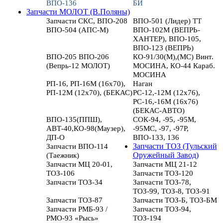
ВПО-136
БИ
Запчасти МОЛОТ (В.Поляны)
Запчасти СКС, ВПО-208
ВПО-501 (Лидер) ТТ
ВПО-504 (АПС-М)
ВПО-102М (ВЕПРЬ-
ХАНТЕР), ВПО-105,
ВПО-123 (ВЕПРЬ)
ВПО-205 ВПО-206
КО-91/30(М),(МС) Винт.
(Вепрь-12 МОЛОТ)
МОСИНА, КО-44 Караб.
МОСИНА
РП-16, РП-16М (16х70),
Наган
РП-12М (12х70), (БЕКАС)
РС-12,-12М (12х76),
РС-16,-16М (16х76)
(БЕКАС-АВТО)
ВПО-135(ППШ),
СОК-94, -95, -95М,
АВТ-40,КО-98(Маузер),
-95МС, -97, -97Р,
ДП-О
ВПО-133, 136
Запчасти ВПО-114
Запчасти ТОЗ (Тульский
(Таежник)
Оружейный Завод)
Запчасти МЦ 20-01,
Запчасти МЦ 21-12
ТОЗ-106
Запчасти ТОЗ-120
Запчасти ТОЗ-34
Запчасти ТОЗ-78,
ТОЗ-99, ТОЗ-8, ТОЗ-91
Запчасти ТОЗ-87
Запчасти ТОЗ-Б, ТОЗ-БМ
Запчасти РМБ-93 /
Запчасти ТОЗ-94,
РМО-93 «Рысь»
ТОЗ-194