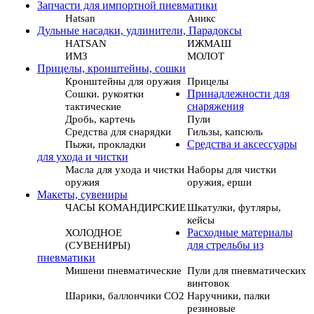
Запчасти для импортной пневматики
Hatsan
Аникс
Дульные насадки, удлинители, Парадоксы
HATSAN
ИЖМАШ
ИМЗ
МОЛОТ
Прицелы, кронштейны, сошки
Кронштейны для оружия
Прицелы
Сошки. рукоятки
Принадлежности для
тактические
снаряжения
Дробь, картечь
Пули
Средства для снарядки
Гильзы, капсюль
Пыжи, прокладки
Средства и аксессуары
для ухода и чистки
Масла для ухода и чистки
Наборы для чистки
оружия
оружия, ерши
Макеты, сувениры
ЧАСЫ КОМАНДИРСКИЕ
Шкатулки, футляры,
кейсы
ХОЛОДНОЕ
Расходные материалы
(СУВЕНИРЫ)
для стрельбы из
пневматики
Мишени пневматические
Пули для пневматических
винтовок
Шарики, баллончики СО2
Наручники, палки
резиновые