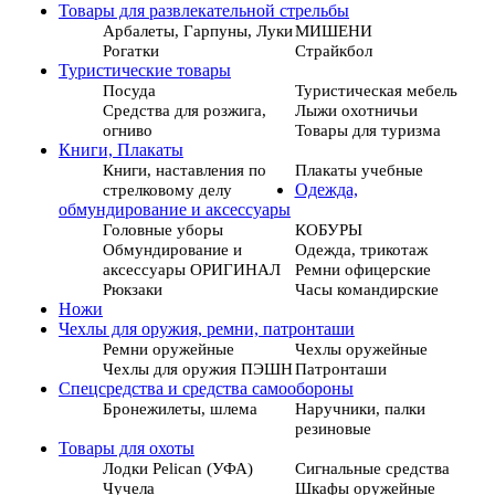
Товары для развлекательной стрельбы
Арбалеты, Гарпуны, Луки
МИШЕНИ
Рогатки
Страйкбол
Туристические товары
Посуда
Туристическая мебель
Средства для розжига,
Лыжи охотничьи
огниво
Товары для туризма
Книги, Плакаты
Книги, наставления по
Плакаты учебные
стрелковому делу
Одежда,
обмундирование и аксессуары
Головные уборы
КОБУРЫ
Обмундирование и
Одежда, трикотаж
аксессуары ОРИГИНАЛ
Ремни офицерские
Рюкзаки
Часы командирские
Ножи
Чехлы для оружия, ремни, патронташи
Ремни оружейные
Чехлы оружейные
Чехлы для оружия ПЭШН
Патронташи
Спецсредства и средства самообороны
Бронежилеты, шлема
Наручники, палки
резиновые
Товары для охоты
Лодки Pelican (УФА)
Сигнальные средства
Чучела
Шкафы оружейные