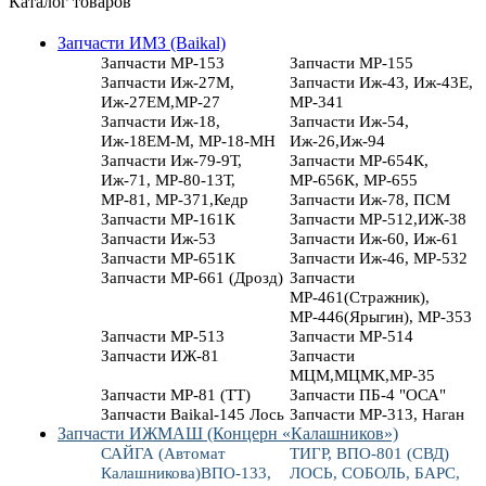
Каталог товаров
Запчасти ИМЗ (Baikal)
Запчасти МР-153
Запчасти МР-155
Запчасти Иж-27М,
Запчасти Иж-43, Иж-43Е,
Иж-27ЕМ,МР-27
МР-341
Запчасти Иж-18,
Запчасти Иж-54,
Иж-18ЕМ-М, МР-18-МН
Иж-26,Иж-94
Запчасти Иж-79-9Т,
Запчасти МР-654К,
Иж-71, МР-80-13Т,
МР-656К, МР-655
МР-81, МР-371,Кедр
Запчасти Иж-78, ПСМ
Запчасти МР-161К
Запчасти МР-512,ИЖ-38
Запчасти Иж-53
Запчасти Иж-60, Иж-61
Запчасти МР-651К
Запчасти Иж-46, МР-532
Запчасти МР-661 (Дрозд)
Запчасти
МР-461(Стражник),
МР-446(Ярыгин), МР-353
Запчасти МР-513
Запчасти МР-514
Запчасти ИЖ-81
Запчасти
МЦМ,МЦМК,МР-35
Запчасти МР-81 (ТТ)
Запчасти ПБ-4 "ОСА"
Запчасти Baikal-145 Лось
Запчасти МР-313, Наган
Запчасти ИЖМАШ (Концерн «Калашников»)
САЙГА (Автомат
ТИГР, ВПО-801 (СВД)
Калашникова)ВПО-133,
ЛОСЬ, СОБОЛЬ, БАРС,