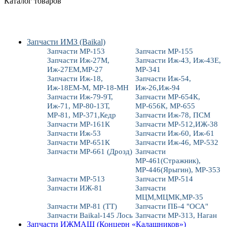
Каталог товаров
Запчасти ИМЗ (Baikal)
Запчасти МР-153
Запчасти МР-155
Запчасти Иж-27М,
Запчасти Иж-43, Иж-43Е,
Иж-27ЕМ,МР-27
МР-341
Запчасти Иж-18,
Запчасти Иж-54,
Иж-18ЕМ-М, МР-18-МН
Иж-26,Иж-94
Запчасти Иж-79-9Т,
Запчасти МР-654К,
Иж-71, МР-80-13Т,
МР-656К, МР-655
МР-81, МР-371,Кедр
Запчасти Иж-78, ПСМ
Запчасти МР-161К
Запчасти МР-512,ИЖ-38
Запчасти Иж-53
Запчасти Иж-60, Иж-61
Запчасти МР-651К
Запчасти Иж-46, МР-532
Запчасти МР-661 (Дрозд)
Запчасти
МР-461(Стражник),
МР-446(Ярыгин), МР-353
Запчасти МР-513
Запчасти МР-514
Запчасти ИЖ-81
Запчасти
МЦМ,МЦМК,МР-35
Запчасти МР-81 (ТТ)
Запчасти ПБ-4 "ОСА"
Запчасти Baikal-145 Лось
Запчасти МР-313, Наган
Запчасти ИЖМАШ (Концерн «Калашников»)