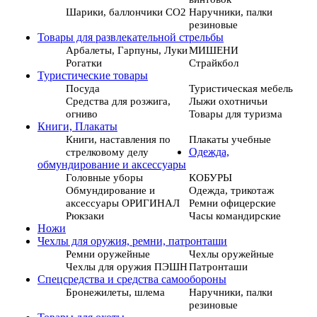
Шарики, баллончики СО2
Наручники, палки
резиновые
Товары для развлекательной стрельбы
Арбалеты, Гарпуны, Луки
МИШЕНИ
Рогатки
Страйкбол
Туристические товары
Посуда
Туристическая мебель
Средства для розжига,
Лыжи охотничьи
огниво
Товары для туризма
Книги, Плакаты
Книги, наставления по
Плакаты учебные
стрелковому делу
Одежда,
обмундирование и аксессуары
Головные уборы
КОБУРЫ
Обмундирование и
Одежда, трикотаж
аксессуары ОРИГИНАЛ
Ремни офицерские
Рюкзаки
Часы командирские
Ножи
Чехлы для оружия, ремни, патронташи
Ремни оружейные
Чехлы оружейные
Чехлы для оружия ПЭШН
Патронташи
Спецсредства и средства самообороны
Бронежилеты, шлема
Наручники, палки
резиновые