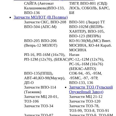
САЙГА (Автомат
ТИГР, ВПО-801 (СВД)
Калашникова)ВПО-133,
ЛОСЬ, СОБОЛЬ, БАРС,
ВПО-136
БИ
Запчасти МОЛОТ (В.Поляны)
Запчасти СКС, ВПО-208
ВПО-501 (Лидер) ТТ
ВПО-504 (АПС-М)
ВПО-102М (ВЕПРЬ-
ХАНТЕР), ВПО-105,
ВПО-123 (ВЕПРЬ)
ВПО-205 ВПО-206
КО-91/30(М),(МС) Винт.
(Вепрь-12 МОЛОТ)
МОСИНА, КО-44 Караб.
МОСИНА
РП-16, РП-16М (16х70),
Наган
РП-12М (12х70), (БЕКАС)
РС-12,-12М (12х76),
РС-16,-16М (16х76)
(БЕКАС-АВТО)
ВПО-135(ППШ),
СОК-94, -95, -95М,
АВТ-40,КО-98(Маузер),
-95МС, -97, -97Р,
ДП-О
ВПО-133, 136
Запчасти ВПО-114
Запчасти ТОЗ (Тульский
(Таежник)
Оружейный Завод)
Запчасти МЦ 20-01,
Запчасти МЦ 21-12
ТОЗ-106
Запчасти ТОЗ-120
Запчасти ТОЗ-34
Запчасти ТОЗ-78,
ТОЗ-99, ТОЗ-8, ТОЗ-91
Запчасти ТОЗ-87
Запчасти ТОЗ-Б, ТОЗ-БМ