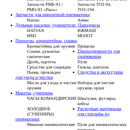
Запчасти РМБ-93 /
Запчасти ТОЗ-94,
РМО-93 «Рысь»
ТОЗ-194
Запчасти для импортной пневматики
Hatsan
Аникс
Дульные насадки, удлинители, Парадоксы
HATSAN
ИЖМАШ
ИМЗ
МОЛОТ
Прицелы, кронштейны, сошки
Кронштейны для оружия
Прицелы
Сошки. рукоятки
Принадлежности для
тактические
снаряжения
Дробь, картечь
Пули
Средства для снарядки
Гильзы, капсюль
Пыжи, прокладки
Средства и аксессуары
для ухода и чистки
Масла для ухода и чистки
Наборы для чистки
оружия
оружия, ерши
Макеты, сувениры
ЧАСЫ КОМАНДИРСКИЕ
Шкатулки, футляры,
кейсы
ХОЛОДНОЕ
Расходные материалы
(СУВЕНИРЫ)
для стрельбы из
пневматики
Мишени пневматические
Пули для пневматических
винтовок