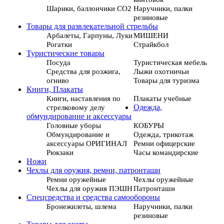
Шарики, баллончики СО2
Наручники, палки
резиновые
Товары для развлекательной стрельбы
Арбалеты, Гарпуны, Луки
МИШЕНИ
Рогатки
Страйкбол
Туристические товары
Посуда
Туристическая мебель
Средства для розжига,
Лыжи охотничьи
огниво
Товары для туризма
Книги, Плакаты
Книги, наставления по
Плакаты учебные
стрелковому делу
Одежда,
обмундирование и аксессуары
Головные уборы
КОБУРЫ
Обмундирование и
Одежда, трикотаж
аксессуары ОРИГИНАЛ
Ремни офицерские
Рюкзаки
Часы командирские
Ножи
Чехлы для оружия, ремни, патронташи
Ремни оружейные
Чехлы оружейные
Чехлы для оружия ПЭШН
Патронташи
Спецсредства и средства самообороны
Бронежилеты, шлема
Наручники, палки
резиновые