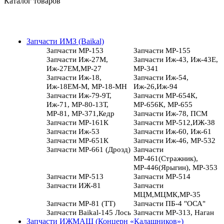
Каталог товаров
Запчасти ИМЗ (Baikal)
Запчасти МР-153
Запчасти МР-155
Запчасти Иж-27М,
Запчасти Иж-43, Иж-43Е,
Иж-27ЕМ,МР-27
МР-341
Запчасти Иж-18,
Запчасти Иж-54,
Иж-18ЕМ-М, МР-18-МН
Иж-26,Иж-94
Запчасти Иж-79-9Т,
Запчасти МР-654К,
Иж-71, МР-80-13Т,
МР-656К, МР-655
МР-81, МР-371,Кедр
Запчасти Иж-78, ПСМ
Запчасти МР-161К
Запчасти МР-512,ИЖ-38
Запчасти Иж-53
Запчасти Иж-60, Иж-61
Запчасти МР-651К
Запчасти Иж-46, МР-532
Запчасти МР-661 (Дрозд)
Запчасти
МР-461(Стражник),
МР-446(Ярыгин), МР-353
Запчасти МР-513
Запчасти МР-514
Запчасти ИЖ-81
Запчасти
МЦМ,МЦМК,МР-35
Запчасти МР-81 (ТТ)
Запчасти ПБ-4 "ОСА"
Запчасти Baikal-145 Лось
Запчасти МР-313, Наган
Запчасти ИЖМАШ (Концерн «Калашников»)