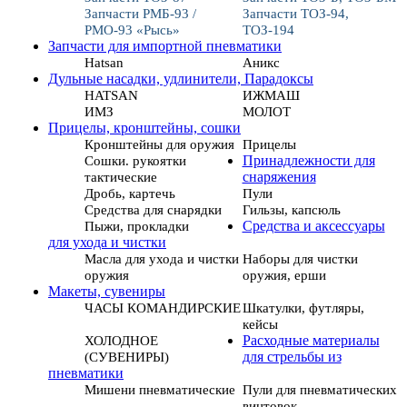
Запчасти РМБ-93 /
Запчасти ТОЗ-94,
РМО-93 «Рысь»
ТОЗ-194
Запчасти для импортной пневматики
Hatsan
Аникс
Дульные насадки, удлинители, Парадоксы
HATSAN
ИЖМАШ
ИМЗ
МОЛОТ
Прицелы, кронштейны, сошки
Кронштейны для оружия
Прицелы
Сошки. рукоятки
Принадлежности для
тактические
снаряжения
Дробь, картечь
Пули
Средства для снарядки
Гильзы, капсюль
Пыжи, прокладки
Средства и аксессуары
для ухода и чистки
Масла для ухода и чистки
Наборы для чистки
оружия
оружия, ерши
Макеты, сувениры
ЧАСЫ КОМАНДИРСКИЕ
Шкатулки, футляры,
кейсы
ХОЛОДНОЕ
Расходные материалы
(СУВЕНИРЫ)
для стрельбы из
пневматики
Мишени пневматические
Пули для пневматических
винтовок