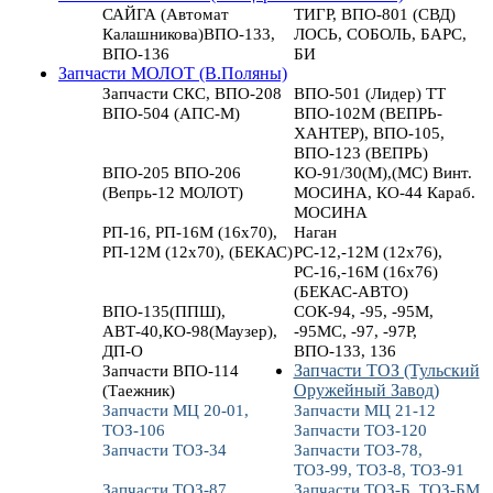
САЙГА (Автомат
ТИГР, ВПО-801 (СВД)
Калашникова)ВПО-133,
ЛОСЬ, СОБОЛЬ, БАРС,
ВПО-136
БИ
Запчасти МОЛОТ (В.Поляны)
Запчасти СКС, ВПО-208
ВПО-501 (Лидер) ТТ
ВПО-504 (АПС-М)
ВПО-102М (ВЕПРЬ-
ХАНТЕР), ВПО-105,
ВПО-123 (ВЕПРЬ)
ВПО-205 ВПО-206
КО-91/30(М),(МС) Винт.
(Вепрь-12 МОЛОТ)
МОСИНА, КО-44 Караб.
МОСИНА
РП-16, РП-16М (16х70),
Наган
РП-12М (12х70), (БЕКАС)
РС-12,-12М (12х76),
РС-16,-16М (16х76)
(БЕКАС-АВТО)
ВПО-135(ППШ),
СОК-94, -95, -95М,
АВТ-40,КО-98(Маузер),
-95МС, -97, -97Р,
ДП-О
ВПО-133, 136
Запчасти ВПО-114
Запчасти ТОЗ (Тульский
(Таежник)
Оружейный Завод)
Запчасти МЦ 20-01,
Запчасти МЦ 21-12
ТОЗ-106
Запчасти ТОЗ-120
Запчасти ТОЗ-34
Запчасти ТОЗ-78,
ТОЗ-99, ТОЗ-8, ТОЗ-91
Запчасти ТОЗ-87
Запчасти ТОЗ-Б, ТОЗ-БМ