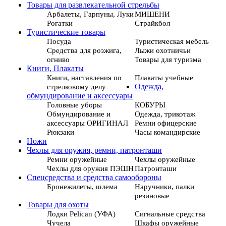
Товары для развлекательной стрельбы
Арбалеты, Гарпуны, Луки
МИШЕНИ
Рогатки
Страйкбол
Туристические товары
Посуда
Туристическая мебель
Средства для розжига,
Лыжи охотничьи
огниво
Товары для туризма
Книги, Плакаты
Книги, наставления по
Плакаты учебные
стрелковому делу
Одежда,
обмундирование и аксессуары
Головные уборы
КОБУРЫ
Обмундирование и
Одежда, трикотаж
аксессуары ОРИГИНАЛ
Ремни офицерские
Рюкзаки
Часы командирские
Ножи
Чехлы для оружия, ремни, патронташи
Ремни оружейные
Чехлы оружейные
Чехлы для оружия ПЭШН
Патронташи
Спецсредства и средства самообороны
Бронежилеты, шлема
Наручники, палки
резиновые
Товары для охоты
Лодки Pelican (УФА)
Сигнальные средства
Чучела
Шкафы оружейные