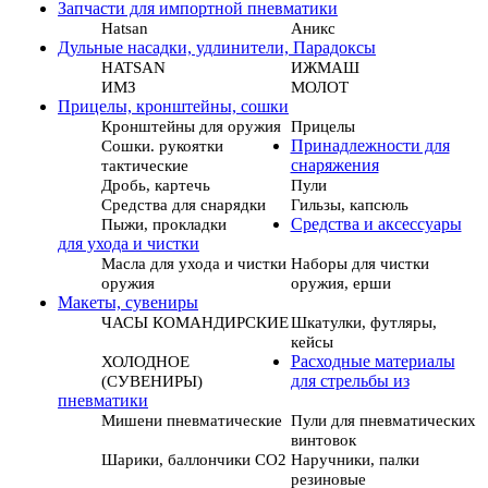
Запчасти для импортной пневматики
Hatsan
Аникс
Дульные насадки, удлинители, Парадоксы
HATSAN
ИЖМАШ
ИМЗ
МОЛОТ
Прицелы, кронштейны, сошки
Кронштейны для оружия
Прицелы
Сошки. рукоятки
Принадлежности для
тактические
снаряжения
Дробь, картечь
Пули
Средства для снарядки
Гильзы, капсюль
Пыжи, прокладки
Средства и аксессуары
для ухода и чистки
Масла для ухода и чистки
Наборы для чистки
оружия
оружия, ерши
Макеты, сувениры
ЧАСЫ КОМАНДИРСКИЕ
Шкатулки, футляры,
кейсы
ХОЛОДНОЕ
Расходные материалы
(СУВЕНИРЫ)
для стрельбы из
пневматики
Мишени пневматические
Пули для пневматических
винтовок
Шарики, баллончики СО2
Наручники, палки
резиновые