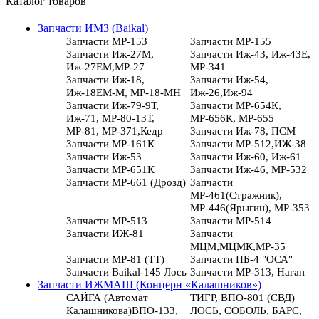
Каталог товаров
Запчасти ИМЗ (Baikal)
Запчасти МР-153
Запчасти МР-155
Запчасти Иж-27М,
Запчасти Иж-43, Иж-43Е,
Иж-27ЕМ,МР-27
МР-341
Запчасти Иж-18,
Запчасти Иж-54,
Иж-18ЕМ-М, МР-18-МН
Иж-26,Иж-94
Запчасти Иж-79-9Т,
Запчасти МР-654К,
Иж-71, МР-80-13Т,
МР-656К, МР-655
МР-81, МР-371,Кедр
Запчасти Иж-78, ПСМ
Запчасти МР-161К
Запчасти МР-512,ИЖ-38
Запчасти Иж-53
Запчасти Иж-60, Иж-61
Запчасти МР-651К
Запчасти Иж-46, МР-532
Запчасти МР-661 (Дрозд)
Запчасти
МР-461(Стражник),
МР-446(Ярыгин), МР-353
Запчасти МР-513
Запчасти МР-514
Запчасти ИЖ-81
Запчасти
МЦМ,МЦМК,МР-35
Запчасти МР-81 (ТТ)
Запчасти ПБ-4 "ОСА"
Запчасти Baikal-145 Лось
Запчасти МР-313, Наган
Запчасти ИЖМАШ (Концерн «Калашников»)
САЙГА (Автомат
ТИГР, ВПО-801 (СВД)
Калашникова)ВПО-133,
ЛОСЬ, СОБОЛЬ, БАРС,