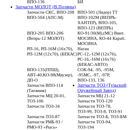
ВПО-136
БИ
Запчасти МОЛОТ (В.Поляны)
Запчасти СКС, ВПО-208
ВПО-501 (Лидер) ТТ
ВПО-504 (АПС-М)
ВПО-102М (ВЕПРЬ-
ХАНТЕР), ВПО-105,
ВПО-123 (ВЕПРЬ)
ВПО-205 ВПО-206
КО-91/30(М),(МС) Винт.
(Вепрь-12 МОЛОТ)
МОСИНА, КО-44 Караб.
МОСИНА
РП-16, РП-16М (16х70),
Наган
РП-12М (12х70), (БЕКАС)
РС-12,-12М (12х76),
РС-16,-16М (16х76)
(БЕКАС-АВТО)
ВПО-135(ППШ),
СОК-94, -95, -95М,
АВТ-40,КО-98(Маузер),
-95МС, -97, -97Р,
ДП-О
ВПО-133, 136
Запчасти ВПО-114
Запчасти ТОЗ (Тульский
(Таежник)
Оружейный Завод)
Запчасти МЦ 20-01,
Запчасти МЦ 21-12
ТОЗ-106
Запчасти ТОЗ-120
Запчасти ТОЗ-34
Запчасти ТОЗ-78,
ТОЗ-99, ТОЗ-8, ТОЗ-91
Запчасти ТОЗ-87
Запчасти ТОЗ-Б, ТОЗ-БМ
Запчасти РМБ-93 /
Запчасти ТОЗ-94,
РМО-93 «Рысь»
ТОЗ-194