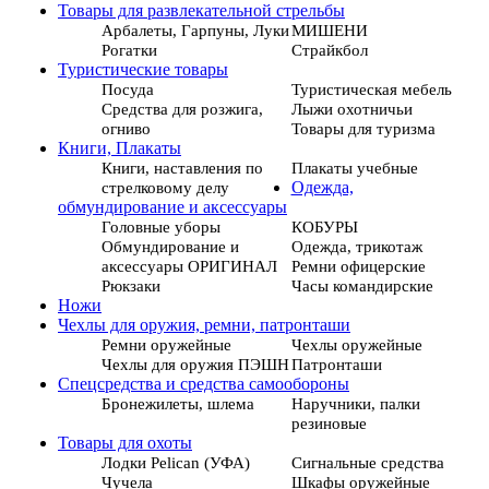
Товары для развлекательной стрельбы
Арбалеты, Гарпуны, Луки
МИШЕНИ
Рогатки
Страйкбол
Туристические товары
Посуда
Туристическая мебель
Средства для розжига,
Лыжи охотничьи
огниво
Товары для туризма
Книги, Плакаты
Книги, наставления по
Плакаты учебные
стрелковому делу
Одежда,
обмундирование и аксессуары
Головные уборы
КОБУРЫ
Обмундирование и
Одежда, трикотаж
аксессуары ОРИГИНАЛ
Ремни офицерские
Рюкзаки
Часы командирские
Ножи
Чехлы для оружия, ремни, патронташи
Ремни оружейные
Чехлы оружейные
Чехлы для оружия ПЭШН
Патронташи
Спецсредства и средства самообороны
Бронежилеты, шлема
Наручники, палки
резиновые
Товары для охоты
Лодки Pelican (УФА)
Сигнальные средства
Чучела
Шкафы оружейные