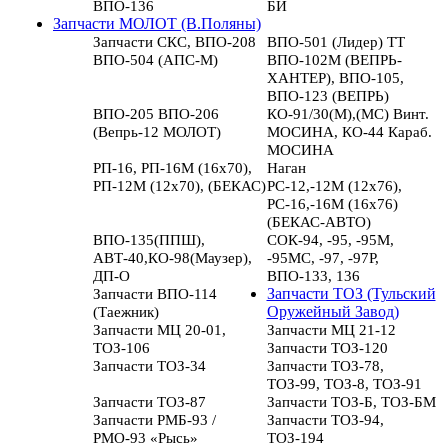
ВПО-136
БИ
Запчасти МОЛОТ (В.Поляны)
Запчасти СКС, ВПО-208
ВПО-501 (Лидер) ТТ
ВПО-504 (АПС-М)
ВПО-102М (ВЕПРЬ-
ХАНТЕР), ВПО-105,
ВПО-123 (ВЕПРЬ)
ВПО-205 ВПО-206
КО-91/30(М),(МС) Винт.
(Вепрь-12 МОЛОТ)
МОСИНА, КО-44 Караб.
МОСИНА
РП-16, РП-16М (16х70),
Наган
РП-12М (12х70), (БЕКАС)
РС-12,-12М (12х76),
РС-16,-16М (16х76)
(БЕКАС-АВТО)
ВПО-135(ППШ),
СОК-94, -95, -95М,
АВТ-40,КО-98(Маузер),
-95МС, -97, -97Р,
ДП-О
ВПО-133, 136
Запчасти ВПО-114
Запчасти ТОЗ (Тульский
(Таежник)
Оружейный Завод)
Запчасти МЦ 20-01,
Запчасти МЦ 21-12
ТОЗ-106
Запчасти ТОЗ-120
Запчасти ТОЗ-34
Запчасти ТОЗ-78,
ТОЗ-99, ТОЗ-8, ТОЗ-91
Запчасти ТОЗ-87
Запчасти ТОЗ-Б, ТОЗ-БМ
Запчасти РМБ-93 /
Запчасти ТОЗ-94,
РМО-93 «Рысь»
ТОЗ-194