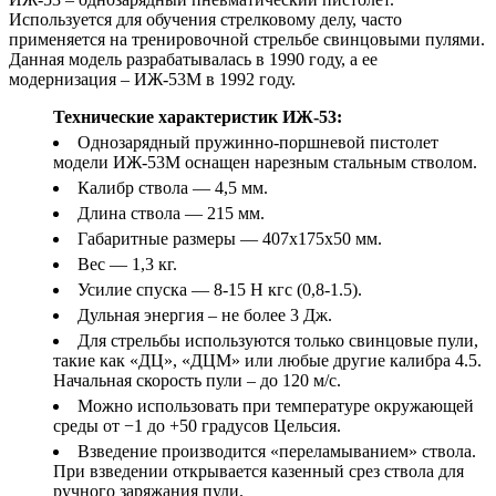
Используется для обучения стрелковому делу, часто
применяется на тренировочной стрельбе свинцовыми пулями.
Данная модель разрабатывалась в 1990 году, а ее
модернизация – ИЖ-53М в 1992 году.
Технические характеристик ИЖ-53:
Однозарядный пружинно-поршневой пистолет
модели ИЖ-53М оснащен нарезным стальным стволом.
Калибр ствола — 4,5 мм.
Длина ствола — 215 мм.
Габаритные размеры — 407х175х50 мм.
Вес — 1,3 кг.
Усилие спуска — 8-15 Н кгс (0,8-1.5).
Дульная энергия – не более 3 Дж.
Для стрельбы используются только свинцовые пули,
такие как «ДЦ», «ДЦМ» или любые другие калибра 4.5.
Начальная скорость пули – до 120 м/с.
Можно использовать при температуре окружающей
среды от −1 до +50 градусов Цельсия.
Взведение производится «переламыванием» ствола.
При взведении открывается казенный срез ствола для
ручного заряжания пули.