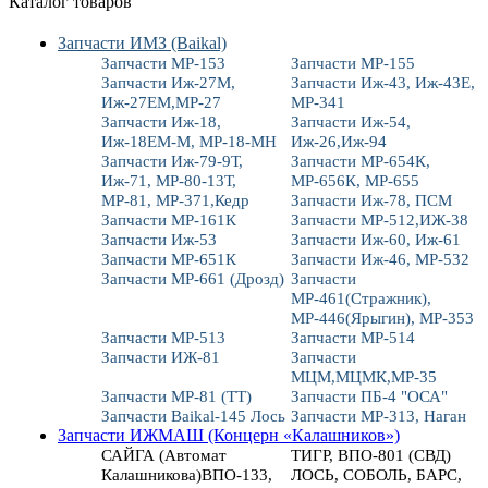
Каталог товаров
Запчасти ИМЗ (Baikal)
Запчасти МР-153
Запчасти МР-155
Запчасти Иж-27М,
Запчасти Иж-43, Иж-43Е,
Иж-27ЕМ,МР-27
МР-341
Запчасти Иж-18,
Запчасти Иж-54,
Иж-18ЕМ-М, МР-18-МН
Иж-26,Иж-94
Запчасти Иж-79-9Т,
Запчасти МР-654К,
Иж-71, МР-80-13Т,
МР-656К, МР-655
МР-81, МР-371,Кедр
Запчасти Иж-78, ПСМ
Запчасти МР-161К
Запчасти МР-512,ИЖ-38
Запчасти Иж-53
Запчасти Иж-60, Иж-61
Запчасти МР-651К
Запчасти Иж-46, МР-532
Запчасти МР-661 (Дрозд)
Запчасти
МР-461(Стражник),
МР-446(Ярыгин), МР-353
Запчасти МР-513
Запчасти МР-514
Запчасти ИЖ-81
Запчасти
МЦМ,МЦМК,МР-35
Запчасти МР-81 (ТТ)
Запчасти ПБ-4 "ОСА"
Запчасти Baikal-145 Лось
Запчасти МР-313, Наган
Запчасти ИЖМАШ (Концерн «Калашников»)
САЙГА (Автомат
ТИГР, ВПО-801 (СВД)
Калашникова)ВПО-133,
ЛОСЬ, СОБОЛЬ, БАРС,