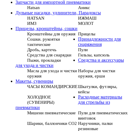
Запчасти для импортной пневматики
Hatsan
Аникс
Дульные насадки, удлинители, Парадоксы
HATSAN
ИЖМАШ
ИМЗ
МОЛОТ
Прицелы, кронштейны, сошки
Кронштейны для оружия
Прицелы
Сошки. рукоятки
Принадлежности для
тактические
снаряжения
Дробь, картечь
Пули
Средства для снарядки
Гильзы, капсюль
Пыжи, прокладки
Средства и аксессуары
для ухода и чистки
Масла для ухода и чистки
Наборы для чистки
оружия
оружия, ерши
Макеты, сувениры
ЧАСЫ КОМАНДИРСКИЕ
Шкатулки, футляры,
кейсы
ХОЛОДНОЕ
Расходные материалы
(СУВЕНИРЫ)
для стрельбы из
пневматики
Мишени пневматические
Пули для пневматических
винтовок
Шарики, баллончики СО2
Наручники, палки
резиновые