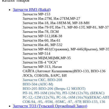
Каталог товаров
Запчасти ИМЗ (Baikal)
Запчасти МР-153
Запчасти Иж-27М, Иж-27ЕМ,МР-27
Запчасти Иж-18, Иж-18ЕМ-М, МР-18-МН
Запчасти Иж-79-9Т, Иж-71, МР-80-13Т, МР-81, МР-37
Запчасти Иж-78, ПСМ
Запчасти МР-512,ИЖ-38
Запчасти Иж-60, Иж-61
Запчасти Иж-46, МР-532
Запчасти МР-461(Стражник), МР-446(Ярыгин), МР-3
Запчасти МР-514
Запчасти МЦМ,МЦМК,МР-35
Запчасти ПБ-4 "ОСА"
Запчасти МР-313, Наган
САЙГА (Автомат Калашникова)ВПО-133, ВПО-136
ЛОСЬ, СОБОЛЬ, БАРС, БИ
Запчасти СКС, ВПО-208
ВПО-504 (АПС-М)
ВПО-205 ВПО-206 (Вепрь-12 МОЛОТ)
РП-16, РП-16М (16х70), РП-12М (12х70), (БЕКАС)
РС-12,-12М (12х76), РС-16,-16М (16х76)(БЕКАС-АВ
СОК-94, -95, -95М, -95МС, -97, -97Р, ВПО-133, 136
Запчасти ТОЗ (Тульский Оружейный Завод)