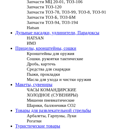
Запчасти МЦ 20-01, ТОЗ-106
Запчасти ТОЗ-120
Запчасти ТОЗ-78, ТОЗ-99, ТОЗ-8, ТОЗ-91
Запчасти ТОЗ-Б, ТОЗ-БМ
Запчасти ТОЗ-94, ТОЗ-194
Hatsan
Дульные насадки, удлинители, Парадоксы
HATSAN
ИМЗ
Прицелы, кронштейны, сошки
Кронштейны для оружия
Сошки. рукоятки тактические
Дробь, картечь
Средства для снарядки
Пыжи, прокладки
Масла для ухода и чистки оружия
Макеты, сувениры
ЧАСЫ КОМАНДИРСКИЕ
ХОЛОДНОЕ (СУВЕНИРЫ)
Мишени пневматические
Шарики, баллончики СО2
Товары для развлекательной стрельбы
Арбалеты, Гарпуны, Луки
Рогатки
Туристические товары