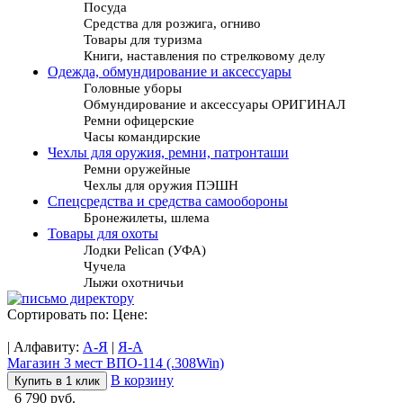
Посуда
Средства для розжига, огниво
Товары для туризма
Книги, наставления по стрелковому делу
Одежда, обмундирование и аксессуары
Головные уборы
Обмундирование и аксессуары ОРИГИНАЛ
Ремни офицерские
Часы командирские
Чехлы для оружия, ремни, патронташи
Ремни оружейные
Чехлы для оружия ПЭШН
Спецсредства и средства самообороны
Бронежилеты, шлема
Товары для охоты
Лодки Pelican (УФА)
Чучела
Лыжи охотничьи
Сортировать по: Цене:
| Алфавиту:
А-Я
|
Я-А
Магазин 3 мест ВПО-114 (.308Win)
В корзину
Купить в 1 клик
6 790 руб.