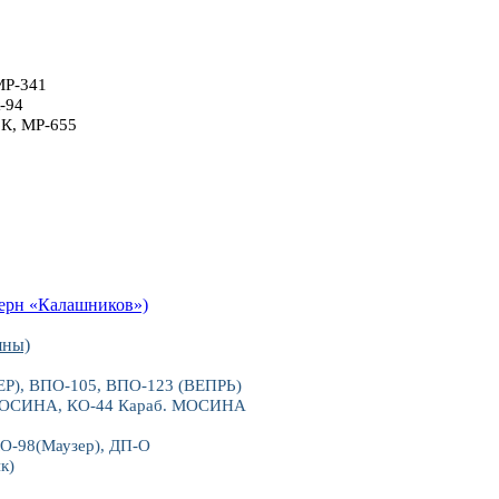
МР-341
-94
6К, МР-655
рн «Калашников»)
яны)
), ВПО-105, ВПО-123 (ВЕПРЬ)
 МОСИНА, КО-44 Караб. МОСИНА
О-98(Маузер), ДП-О
к)