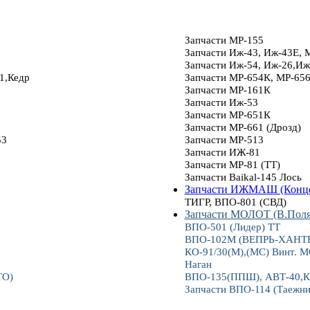
Запчасти МР-155
Запчасти Иж-43, Иж-43Е, 
Запчасти Иж-54, Иж-26,Иж
1,Кедр
Запчасти МР-654К, МР-65
Запчасти МР-161К
Запчасти Иж-53
Запчасти МР-651К
Запчасти МР-661 (Дрозд)
53
Запчасти МР-513
Запчасти ИЖ-81
Запчасти МР-81 (ТТ)
Запчасти Baikal-145 Лось
Запчасти ИЖМАШ (Конце
ТИГР, ВПО-801 (СВД)
Запчасти МОЛОТ (В.Пол
ВПО-501 (Лидер) ТТ
ВПО-102М (ВЕПРЬ-ХАНТЕР
КО-91/30(М),(МС) Винт.
Наган
ТО)
ВПО-135(ППШ), АВТ-40,К
Запчасти ВПО-114 (Таежни