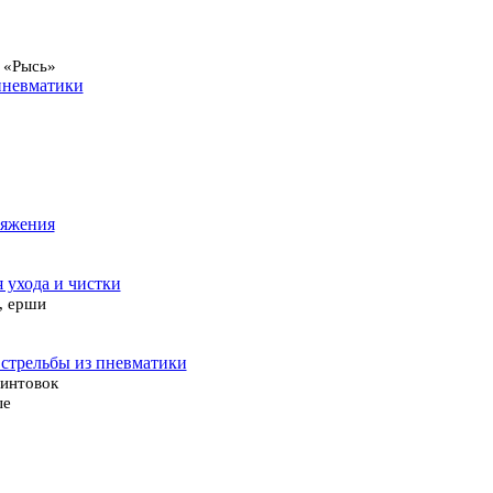
 «Рысь»
пневматики
ряжения
я ухода и чистки
, ерши
 стрельбы из пневматики
винтовок
ые