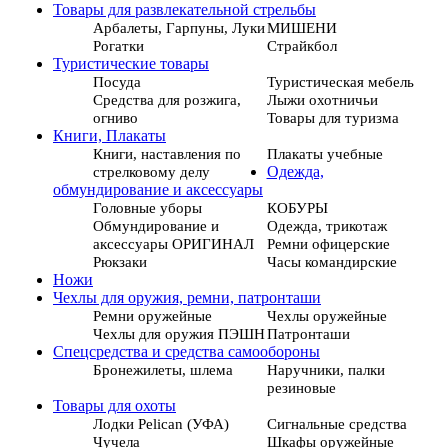
Товары для развлекательной стрельбы
Арбалеты, Гарпуны, Луки
МИШЕНИ
Рогатки
Страйкбол
Туристические товары
Посуда
Туристическая мебель
Средства для розжига,
Лыжи охотничьи
огниво
Товары для туризма
Книги, Плакаты
Книги, наставления по
Плакаты учебные
стрелковому делу
Одежда,
обмундирование и аксессуары
Головные уборы
КОБУРЫ
Обмундирование и
Одежда, трикотаж
аксессуары ОРИГИНАЛ
Ремни офицерские
Рюкзаки
Часы командирские
Ножи
Чехлы для оружия, ремни, патронташи
Ремни оружейные
Чехлы оружейные
Чехлы для оружия ПЭШН
Патронташи
Спецсредства и средства самообороны
Бронежилеты, шлема
Наручники, палки
резиновые
Товары для охоты
Лодки Pelican (УФА)
Сигнальные средства
Чучела
Шкафы оружейные