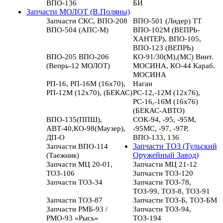
ВПО-136
БИ
Запчасти МОЛОТ (В.Поляны)
Запчасти СКС, ВПО-208
ВПО-501 (Лидер) ТТ
ВПО-504 (АПС-М)
ВПО-102М (ВЕПРЬ-
ХАНТЕР), ВПО-105,
ВПО-123 (ВЕПРЬ)
ВПО-205 ВПО-206
КО-91/30(М),(МС) Винт.
(Вепрь-12 МОЛОТ)
МОСИНА, КО-44 Караб.
МОСИНА
РП-16, РП-16М (16х70),
Наган
РП-12М (12х70), (БЕКАС)
РС-12,-12М (12х76),
РС-16,-16М (16х76)
(БЕКАС-АВТО)
ВПО-135(ППШ),
СОК-94, -95, -95М,
АВТ-40,КО-98(Маузер),
-95МС, -97, -97Р,
ДП-О
ВПО-133, 136
Запчасти ВПО-114
Запчасти ТОЗ (Тульский
(Таежник)
Оружейный Завод)
Запчасти МЦ 20-01,
Запчасти МЦ 21-12
ТОЗ-106
Запчасти ТОЗ-120
Запчасти ТОЗ-34
Запчасти ТОЗ-78,
ТОЗ-99, ТОЗ-8, ТОЗ-91
Запчасти ТОЗ-87
Запчасти ТОЗ-Б, ТОЗ-БМ
Запчасти РМБ-93 /
Запчасти ТОЗ-94,
РМО-93 «Рысь»
ТОЗ-194