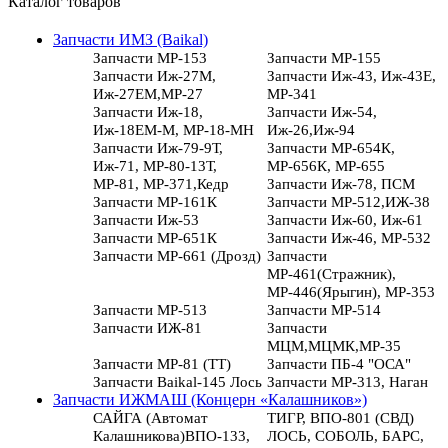
Каталог товаров
Запчасти ИМЗ (Baikal)
Запчасти МР-153
Запчасти МР-155
Запчасти Иж-27М,
Запчасти Иж-43, Иж-43Е,
Иж-27ЕМ,МР-27
МР-341
Запчасти Иж-18,
Запчасти Иж-54,
Иж-18ЕМ-М, МР-18-МН
Иж-26,Иж-94
Запчасти Иж-79-9Т,
Запчасти МР-654К,
Иж-71, МР-80-13Т,
МР-656К, МР-655
МР-81, МР-371,Кедр
Запчасти Иж-78, ПСМ
Запчасти МР-161К
Запчасти МР-512,ИЖ-38
Запчасти Иж-53
Запчасти Иж-60, Иж-61
Запчасти МР-651К
Запчасти Иж-46, МР-532
Запчасти МР-661 (Дрозд)
Запчасти
МР-461(Стражник),
МР-446(Ярыгин), МР-353
Запчасти МР-513
Запчасти МР-514
Запчасти ИЖ-81
Запчасти
МЦМ,МЦМК,МР-35
Запчасти МР-81 (ТТ)
Запчасти ПБ-4 "ОСА"
Запчасти Baikal-145 Лось
Запчасти МР-313, Наган
Запчасти ИЖМАШ (Концерн «Калашников»)
САЙГА (Автомат
ТИГР, ВПО-801 (СВД)
Калашникова)ВПО-133,
ЛОСЬ, СОБОЛЬ, БАРС,