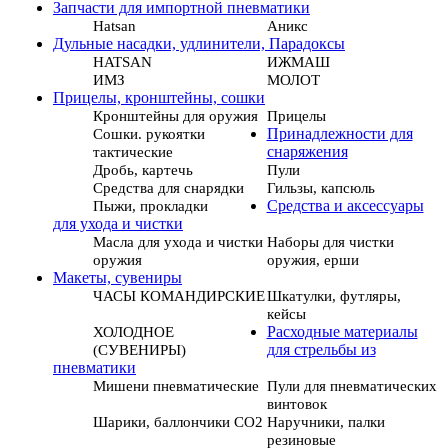
Запчасти для импортной пневматики
Hatsan
Аникс
Дульные насадки, удлинители, Парадоксы
HATSAN
ИЖМАШ
ИМЗ
МОЛОТ
Прицелы, кронштейны, сошки
Кронштейны для оружия
Прицелы
Сошки. рукоятки
Принадлежности для
тактические
снаряжения
Дробь, картечь
Пули
Средства для снарядки
Гильзы, капсюль
Пыжи, прокладки
Средства и аксессуары
для ухода и чистки
Масла для ухода и чистки
Наборы для чистки
оружия
оружия, ерши
Макеты, сувениры
ЧАСЫ КОМАНДИРСКИЕ
Шкатулки, футляры,
кейсы
ХОЛОДНОЕ
Расходные материалы
(СУВЕНИРЫ)
для стрельбы из
пневматики
Мишени пневматические
Пули для пневматических
винтовок
Шарики, баллончики СО2
Наручники, палки
резиновые