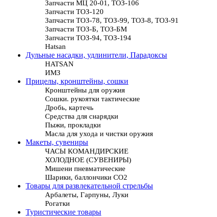
Запчасти МЦ 20-01, ТОЗ-106
Запчасти ТОЗ-120
Запчасти ТОЗ-78, ТОЗ-99, ТОЗ-8, ТОЗ-91
Запчасти ТОЗ-Б, ТОЗ-БМ
Запчасти ТОЗ-94, ТОЗ-194
Hatsan
Дульные насадки, удлинители, Парадоксы
HATSAN
ИМЗ
Прицелы, кронштейны, сошки
Кронштейны для оружия
Сошки. рукоятки тактические
Дробь, картечь
Средства для снарядки
Пыжи, прокладки
Масла для ухода и чистки оружия
Макеты, сувениры
ЧАСЫ КОМАНДИРСКИЕ
ХОЛОДНОЕ (СУВЕНИРЫ)
Мишени пневматические
Шарики, баллончики СО2
Товары для развлекательной стрельбы
Арбалеты, Гарпуны, Луки
Рогатки
Туристические товары