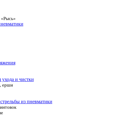
 «Рысь»
пневматики
ряжения
я ухода и чистки
, ерши
 стрельбы из пневматики
винтовок
ые