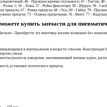
гулировочный; 46 - Пружина крючка спускового; 47 - Гнеток; 48 
5 - Ролик 1; 56 - Ложа; 57 - Рейка фиксатора; 58 - Шуруп; 59 - Ско
е прицела; 67 - Рамка прицела; 68 - Ось; 69 - Гайка; 70 - Пружин
ужина прицела; 75 - Планка прицельная; 76 - Винт; 77 - Надульн
 можете купить запчасти для пневмати
гнум». Приобрести эту винтовку вполне возможно без лицензии
ачивающимся в вертикальной плоскости стволом. Конструкция 
пертом стволе.
тель/указатель взведения, напоминающий внешне курок, распол
ность установки оптического прицела.
м — 270 м/с.