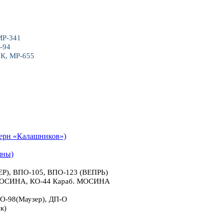
МР-341
-94
6К, МР-655
рн «Калашников»)
яны)
), ВПО-105, ВПО-123 (ВЕПРЬ)
 МОСИНА, КО-44 Караб. МОСИНА
О-98(Маузер), ДП-О
к)