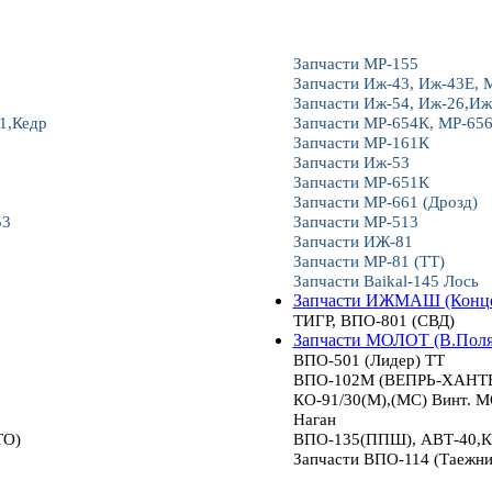
Запчасти МР-155
Запчасти Иж-43, Иж-43Е, 
Запчасти Иж-54, Иж-26,Иж
1,Кедр
Запчасти МР-654К, МР-65
Запчасти МР-161К
Запчасти Иж-53
Запчасти МР-651К
Запчасти МР-661 (Дрозд)
53
Запчасти МР-513
Запчасти ИЖ-81
Запчасти МР-81 (ТТ)
Запчасти Baikal-145 Лось
Запчасти ИЖМАШ (Конце
ТИГР, ВПО-801 (СВД)
Запчасти МОЛОТ (В.Пол
ВПО-501 (Лидер) ТТ
ВПО-102М (ВЕПРЬ-ХАНТЕР
КО-91/30(М),(МС) Винт.
Наган
ТО)
ВПО-135(ППШ), АВТ-40,К
Запчасти ВПО-114 (Таежни