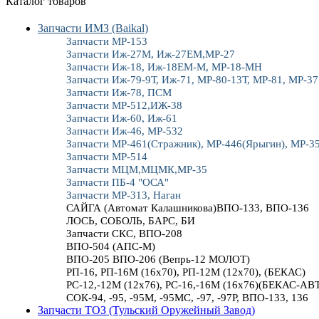
Каталог товаров
Запчасти ИМЗ (Baikal)
Запчасти МР-153
Запчасти Иж-27М, Иж-27ЕМ,МР-27
Запчасти Иж-18, Иж-18ЕМ-М, МР-18-МН
Запчасти Иж-79-9Т, Иж-71, МР-80-13Т, МР-81, МР-37
Запчасти Иж-78, ПСМ
Запчасти МР-512,ИЖ-38
Запчасти Иж-60, Иж-61
Запчасти Иж-46, МР-532
Запчасти МР-461(Стражник), МР-446(Ярыгин), МР-3
Запчасти МР-514
Запчасти МЦМ,МЦМК,МР-35
Запчасти ПБ-4 "ОСА"
Запчасти МР-313, Наган
САЙГА (Автомат Калашникова)ВПО-133, ВПО-136
ЛОСЬ, СОБОЛЬ, БАРС, БИ
Запчасти СКС, ВПО-208
ВПО-504 (АПС-М)
ВПО-205 ВПО-206 (Вепрь-12 МОЛОТ)
РП-16, РП-16М (16х70), РП-12М (12х70), (БЕКАС)
РС-12,-12М (12х76), РС-16,-16М (16х76)(БЕКАС-АВ
СОК-94, -95, -95М, -95МС, -97, -97Р, ВПО-133, 136
Запчасти ТОЗ (Тульский Оружейный Завод)