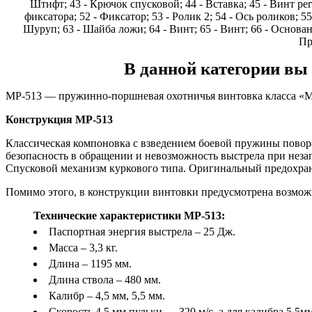
Штифт; 43 - Крючок спусковой; 44 - Вставка; 45 - Винт ре
фиксатора; 52 - Фиксатор; 53 - Ролик 2; 54 - Ось роликов; 5
Шуруп; 63 - Шайба ложи; 64 - Винт; 65 - Винт; 66 - Основани
Пр
В данной категории вы
МР-513 — пружинно-поршневая охотничья винтовка класса «Ма
Конструкция МР-513
Классическая компоновка с взведением боевой пружины повор
безопасность в обращении и невозможность выстрела при неза
Спусковой механизм куркового типа. Оригинальный предохрани
Помимо этого, в конструкции винтовки предусмотрена возмож
Технические характеристики МР-513:
Паспортная энергия выстрела – 25 Дж.
Масса – 3,3 кг.
Длина – 1195 мм.
Длина ствола – 480 мм.
Калибр – 4,5 мм, 5,5 мм.
Скорость 4.5 мм пульки — 320 м/с, а для калибра 5.5м