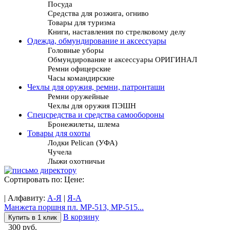
Посуда
Средства для розжига, огниво
Товары для туризма
Книги, наставления по стрелковому делу
Одежда, обмундирование и аксессуары
Головные уборы
Обмундирование и аксессуары ОРИГИНАЛ
Ремни офицерские
Часы командирские
Чехлы для оружия, ремни, патронташи
Ремни оружейные
Чехлы для оружия ПЭШН
Спецсредства и средства самообороны
Бронежилеты, шлема
Товары для охоты
Лодки Pelican (УФА)
Чучела
Лыжи охотничьи
Сортировать по: Цене:
| Алфавиту:
А-Я
|
Я-А
Манжета поршня пл. МР-513, МР-515...
В корзину
Купить в 1 клик
300 руб.