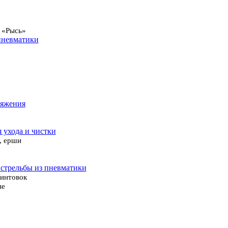
 «Рысь»
пневматики
ряжения
я ухода и чистки
, ерши
 стрельбы из пневматики
винтовок
ые