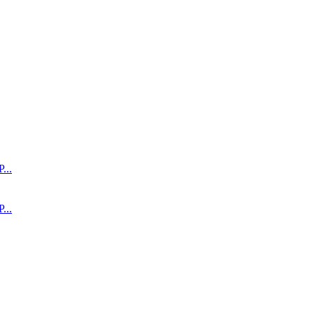
..
..