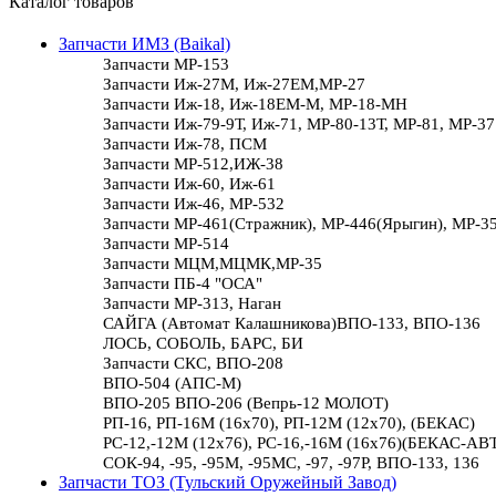
Каталог товаров
Запчасти ИМЗ (Baikal)
Запчасти МР-153
Запчасти Иж-27М, Иж-27ЕМ,МР-27
Запчасти Иж-18, Иж-18ЕМ-М, МР-18-МН
Запчасти Иж-79-9Т, Иж-71, МР-80-13Т, МР-81, МР-37
Запчасти Иж-78, ПСМ
Запчасти МР-512,ИЖ-38
Запчасти Иж-60, Иж-61
Запчасти Иж-46, МР-532
Запчасти МР-461(Стражник), МР-446(Ярыгин), МР-3
Запчасти МР-514
Запчасти МЦМ,МЦМК,МР-35
Запчасти ПБ-4 "ОСА"
Запчасти МР-313, Наган
САЙГА (Автомат Калашникова)ВПО-133, ВПО-136
ЛОСЬ, СОБОЛЬ, БАРС, БИ
Запчасти СКС, ВПО-208
ВПО-504 (АПС-М)
ВПО-205 ВПО-206 (Вепрь-12 МОЛОТ)
РП-16, РП-16М (16х70), РП-12М (12х70), (БЕКАС)
РС-12,-12М (12х76), РС-16,-16М (16х76)(БЕКАС-АВ
СОК-94, -95, -95М, -95МС, -97, -97Р, ВПО-133, 136
Запчасти ТОЗ (Тульский Оружейный Завод)