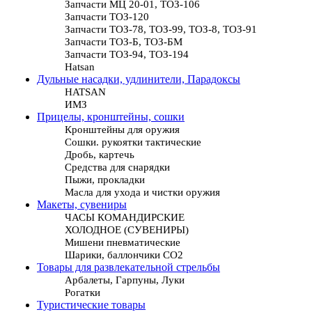
Запчасти МЦ 20-01, ТОЗ-106
Запчасти ТОЗ-120
Запчасти ТОЗ-78, ТОЗ-99, ТОЗ-8, ТОЗ-91
Запчасти ТОЗ-Б, ТОЗ-БМ
Запчасти ТОЗ-94, ТОЗ-194
Hatsan
Дульные насадки, удлинители, Парадоксы
HATSAN
ИМЗ
Прицелы, кронштейны, сошки
Кронштейны для оружия
Сошки. рукоятки тактические
Дробь, картечь
Средства для снарядки
Пыжи, прокладки
Масла для ухода и чистки оружия
Макеты, сувениры
ЧАСЫ КОМАНДИРСКИЕ
ХОЛОДНОЕ (СУВЕНИРЫ)
Мишени пневматические
Шарики, баллончики СО2
Товары для развлекательной стрельбы
Арбалеты, Гарпуны, Луки
Рогатки
Туристические товары