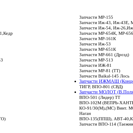
Запчасти МР-155
Запчасти Иж-43, Иж-43Е, 
Запчасти Иж-54, Иж-26,Иж
1,Кедр
Запчасти МР-654К, МР-65
Запчасти МР-161К
Запчасти Иж-53
Запчасти МР-651К
Запчасти МР-661 (Дрозд)
53
Запчасти МР-513
Запчасти ИЖ-81
Запчасти МР-81 (ТТ)
Запчасти Baikal-145 Лось
Запчасти ИЖМАШ (Конце
ТИГР, ВПО-801 (СВД)
Запчасти МОЛОТ (В.Пол
ВПО-501 (Лидер) ТТ
ВПО-102М (ВЕПРЬ-ХАНТЕР
КО-91/30(М),(МС) Винт.
Наган
ТО)
ВПО-135(ППШ), АВТ-40,К
Запчасти ВПО-114 (Таежни