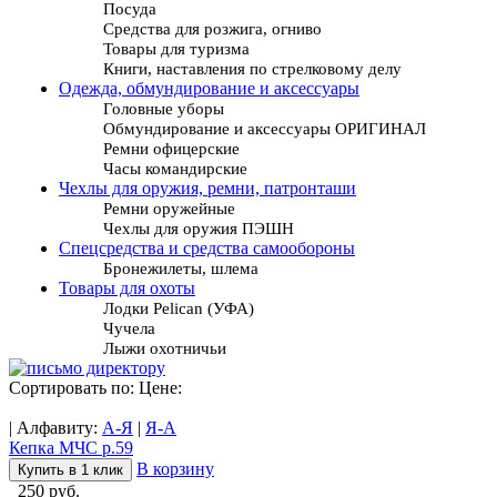
Посуда
Средства для розжига, огниво
Товары для туризма
Книги, наставления по стрелковому делу
Одежда, обмундирование и аксессуары
Головные уборы
Обмундирование и аксессуары ОРИГИНАЛ
Ремни офицерские
Часы командирские
Чехлы для оружия, ремни, патронташи
Ремни оружейные
Чехлы для оружия ПЭШН
Спецсредства и средства самообороны
Бронежилеты, шлема
Товары для охоты
Лодки Pelican (УФА)
Чучела
Лыжи охотничьи
Сортировать по: Цене:
| Алфавиту:
А-Я
|
Я-А
Кепка МЧС р.59
В корзину
Купить в 1 клик
250 руб.