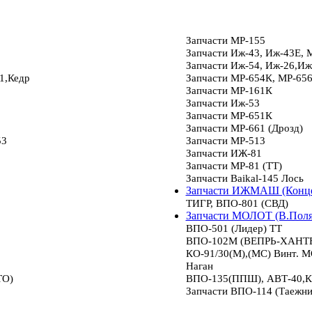
Запчасти МР-155
Запчасти Иж-43, Иж-43Е, 
Запчасти Иж-54, Иж-26,Иж
1,Кедр
Запчасти МР-654К, МР-65
Запчасти МР-161К
Запчасти Иж-53
Запчасти МР-651К
Запчасти МР-661 (Дрозд)
53
Запчасти МР-513
Запчасти ИЖ-81
Запчасти МР-81 (ТТ)
Запчасти Baikal-145 Лось
Запчасти ИЖМАШ (Конце
ТИГР, ВПО-801 (СВД)
Запчасти МОЛОТ (В.Пол
ВПО-501 (Лидер) ТТ
ВПО-102М (ВЕПРЬ-ХАНТЕР
КО-91/30(М),(МС) Винт.
Наган
ТО)
ВПО-135(ППШ), АВТ-40,К
Запчасти ВПО-114 (Таежни