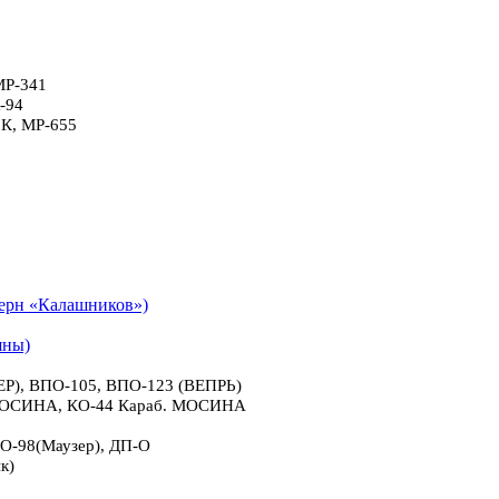
МР-341
-94
6К, МР-655
рн «Калашников»)
яны)
), ВПО-105, ВПО-123 (ВЕПРЬ)
 МОСИНА, КО-44 Караб. МОСИНА
О-98(Маузер), ДП-О
к)