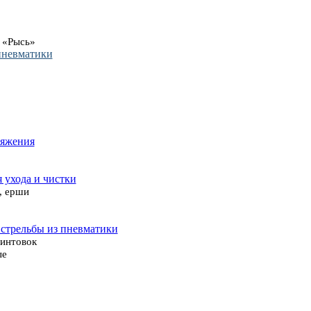
 «Рысь»
пневматики
ряжения
я ухода и чистки
, ерши
 стрельбы из пневматики
винтовок
ые