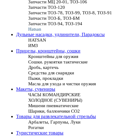
Запчасти МЦ 20-01, ТОЗ-106
Запчасти ТОЗ-120
Запчасти ТОЗ-78, ТОЗ-99, ТОЗ-8, ТОЗ-91
Запчасти ТОЗ-Б, ТОЗ-БМ
Запчасти ТОЗ-94, ТОЗ-194
Hatsan
Дульные насадки, удлинители, Парадоксы
HATSAN
ИМЗ
Прицелы, кронштейны, сошки
Кронштейны для оружия
Сошки. рукоятки тактические
Дробь, картечь
Средства для снарядки
Пыжи, прокладки
Масла для ухода и чистки оружия
Макеты, сувениры
ЧАСЫ КОМАНДИРСКИЕ
ХОЛОДНОЕ (СУВЕНИРЫ)
Мишени пневматические
Шарики, баллончики СО2
Товары для развлекательной стрельбы
Арбалеты, Гарпуны, Луки
Рогатки
Туристические товары