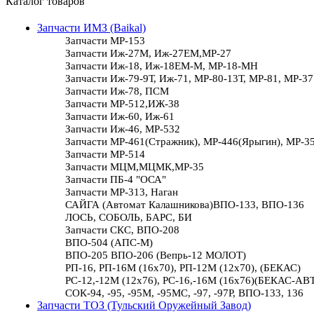
Каталог товаров
Запчасти ИМЗ (Baikal)
Запчасти МР-153
Запчасти Иж-27М, Иж-27ЕМ,МР-27
Запчасти Иж-18, Иж-18ЕМ-М, МР-18-МН
Запчасти Иж-79-9Т, Иж-71, МР-80-13Т, МР-81, МР-37
Запчасти Иж-78, ПСМ
Запчасти МР-512,ИЖ-38
Запчасти Иж-60, Иж-61
Запчасти Иж-46, МР-532
Запчасти МР-461(Стражник), МР-446(Ярыгин), МР-3
Запчасти МР-514
Запчасти МЦМ,МЦМК,МР-35
Запчасти ПБ-4 "ОСА"
Запчасти МР-313, Наган
САЙГА (Автомат Калашникова)ВПО-133, ВПО-136
ЛОСЬ, СОБОЛЬ, БАРС, БИ
Запчасти СКС, ВПО-208
ВПО-504 (АПС-М)
ВПО-205 ВПО-206 (Вепрь-12 МОЛОТ)
РП-16, РП-16М (16х70), РП-12М (12х70), (БЕКАС)
РС-12,-12М (12х76), РС-16,-16М (16х76)(БЕКАС-АВ
СОК-94, -95, -95М, -95МС, -97, -97Р, ВПО-133, 136
Запчасти ТОЗ (Тульский Оружейный Завод)