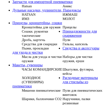
Запчасти для импортной пневматики
Hatsan
Аникс
Дульные насадки, удлинители, Парадоксы
HATSAN
ИЖМАШ
ИМЗ
МОЛОТ
Прицелы, кронштейны, сошки
Кронштейны для оружия
Прицелы
Сошки. рукоятки
Принадлежности для
тактические
снаряжения
Дробь, картечь
Пули
Средства для снарядки
Гильзы, капсюль
Пыжи, прокладки
Средства и аксессуары
для ухода и чистки
Масла для ухода и чистки
Наборы для чистки
оружия
оружия, ерши
Макеты, сувениры
ЧАСЫ КОМАНДИРСКИЕ
Шкатулки, футляры,
кейсы
ХОЛОДНОЕ
Расходные материалы
(СУВЕНИРЫ)
для стрельбы из
пневматики
Мишени пневматические
Пули для пневматических
винтовок
Шарики, баллончики СО2
Наручники, палки
резиновые