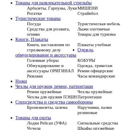
Товары для развлекательной стрельбы
Арбалеты, Гарпуны, Луки
МИШЕНИ
Рогатки
Страйкбол
Туристические товары
Посуда
Туристическая мебель
Средства для розжига,
Лыжи охотничьи
огниво
Товары для туризма
Книги, Плакаты
Книги, наставления по
Плакаты учебные
стрелковому делу
Одежда,
обмундирование и аксессуары
Головные уборы
КОБУРЫ
Обмундирование и
Одежда, трикотаж
аксессуары ОРИГИНАЛ
Ремни офицерские
Рюкзаки
Часы командирские
Ножи
Чехлы для оружия, ремни, патронташи
Ремни оружейные
Чехлы оружейные
Чехлы для оружия ПЭШН
Патронташи
Спецсредства и средства самообороны
Бронежилеты, шлема
Наручники, палки
резиновые
Товары для охоты
Лодки Pelican (УФА)
Сигнальные средства
Чучела
Шкафы оружейные