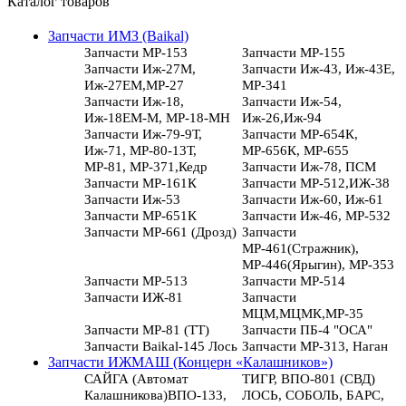
Каталог товаров
Запчасти ИМЗ (Baikal)
Запчасти МР-153
Запчасти МР-155
Запчасти Иж-27М,
Запчасти Иж-43, Иж-43Е,
Иж-27ЕМ,МР-27
МР-341
Запчасти Иж-18,
Запчасти Иж-54,
Иж-18ЕМ-М, МР-18-МН
Иж-26,Иж-94
Запчасти Иж-79-9Т,
Запчасти МР-654К,
Иж-71, МР-80-13Т,
МР-656К, МР-655
МР-81, МР-371,Кедр
Запчасти Иж-78, ПСМ
Запчасти МР-161К
Запчасти МР-512,ИЖ-38
Запчасти Иж-53
Запчасти Иж-60, Иж-61
Запчасти МР-651К
Запчасти Иж-46, МР-532
Запчасти МР-661 (Дрозд)
Запчасти
МР-461(Стражник),
МР-446(Ярыгин), МР-353
Запчасти МР-513
Запчасти МР-514
Запчасти ИЖ-81
Запчасти
МЦМ,МЦМК,МР-35
Запчасти МР-81 (ТТ)
Запчасти ПБ-4 "ОСА"
Запчасти Baikal-145 Лось
Запчасти МР-313, Наган
Запчасти ИЖМАШ (Концерн «Калашников»)
САЙГА (Автомат
ТИГР, ВПО-801 (СВД)
Калашникова)ВПО-133,
ЛОСЬ, СОБОЛЬ, БАРС,