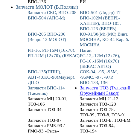
ВПО-136
БИ
Запчасти МОЛОТ (В.Поляны)
Запчасти СКС, ВПО-208
ВПО-501 (Лидер) ТТ
ВПО-504 (АПС-М)
ВПО-102М (ВЕПРЬ-
ХАНТЕР), ВПО-105,
ВПО-123 (ВЕПРЬ)
ВПО-205 ВПО-206
КО-91/30(М),(МС) Винт.
(Вепрь-12 МОЛОТ)
МОСИНА, КО-44 Караб.
МОСИНА
РП-16, РП-16М (16х70),
Наган
РП-12М (12х70), (БЕКАС)
РС-12,-12М (12х76),
РС-16,-16М (16х76)
(БЕКАС-АВТО)
ВПО-135(ППШ),
СОК-94, -95, -95М,
АВТ-40,КО-98(Маузер),
-95МС, -97, -97Р,
ДП-О
ВПО-133, 136
Запчасти ВПО-114
Запчасти ТОЗ (Тульский
(Таежник)
Оружейный Завод)
Запчасти МЦ 20-01,
Запчасти МЦ 21-12
ТОЗ-106
Запчасти ТОЗ-120
Запчасти ТОЗ-34
Запчасти ТОЗ-78,
ТОЗ-99, ТОЗ-8, ТОЗ-91
Запчасти ТОЗ-87
Запчасти ТОЗ-Б, ТОЗ-БМ
Запчасти РМБ-93 /
Запчасти ТОЗ-94,
РМО-93 «Рысь»
ТОЗ-194