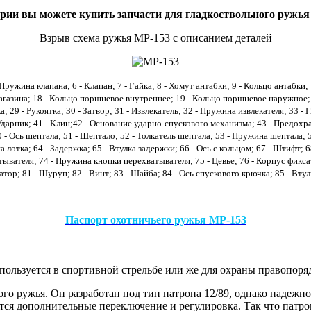
ории вы можете купить запчасти для гладкоствольного ружья
Взрыв схема ружья МР-153 с описанием деталей
 Пружина клапана; 6 - Клапан; 7 - Гайка; 8 - Хомут антабки; 9 - Кольцо антабки
магазина; 18 - Кольцо поршневое внутреннее; 19 - Кольцо поршневое наружное; 2
а; 29 - Рукоятка; 30 - Затвор; 31 - Извлекатель; 32 - Пружина извлекателя; 33 
 Ударник; 41 - Клин;42 - Основание ударно-спускового механизма; 43 - Предохр
 Ось шептала; 51 - Шептало; 52 - Толкатель шептала; 53 - Пружина шептала; 54 -
а лотка; 64 - Задержка; 65 - Втулка задержки; 66 - Ось с кольцом; 67 - Штифт;
ывателя; 74 - Пружина кнопки перехватывателя; 75 - Цевье; 76 - Корпус фиксат
тор; 81 - Шуруп; 82 - Винт; 83 - Шайба; 84 - Ось спускового крючка; 85 - Втул
Паспорт охотничьего ружья МР-153
спользуется в спортивной стрельбе или же для охраны правопор
го ружья. Он разработан под тип патрона 12/89, однако надежно
ются дополнительные переключение и регулировка. Так что патр