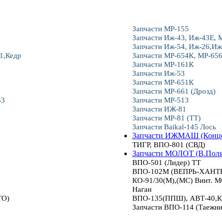
Запчасти МР-155
Запчасти Иж-43, Иж-43Е, 
Запчасти Иж-54, Иж-26,Иж
1,Кедр
Запчасти МР-654К, МР-65
Запчасти МР-161К
Запчасти Иж-53
Запчасти МР-651К
Запчасти МР-661 (Дрозд)
53
Запчасти МР-513
Запчасти ИЖ-81
Запчасти МР-81 (ТТ)
Запчасти Baikal-145 Лось
Запчасти ИЖМАШ (Конце
ТИГР, ВПО-801 (СВД)
Запчасти МОЛОТ (В.Пол
ВПО-501 (Лидер) ТТ
ВПО-102М (ВЕПРЬ-ХАНТЕР
КО-91/30(М),(МС) Винт.
Наган
ТО)
ВПО-135(ППШ), АВТ-40,К
Запчасти ВПО-114 (Таежни