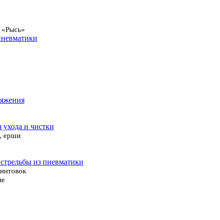
 «Рысь»
пневматики
ряжения
я ухода и чистки
, ерши
 стрельбы из пневматики
винтовок
ые