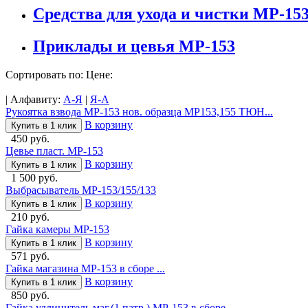
Средства для ухода и чистки МР-15
Приклады и цевья МР-153
Сортировать по: Цене:
| Алфавиту:
А-Я
|
Я-А
Рукоятка взвода МР-153 нов. образца МР153,155 ТЮН...
В корзину
Купить в 1 клик
450 руб.
Цевье пласт. МР-153
В корзину
Купить в 1 клик
1 500 руб.
Выбрасыватель МР-153/155/133
В корзину
Купить в 1 клик
210 руб.
Гайка камеры МР-153
В корзину
Купить в 1 клик
571 руб.
Гайка магазина МР-153 в сборе ...
В корзину
Купить в 1 клик
850 руб.
Гайка удлинитель маг.(1 патр.) МР-153 в сборе...