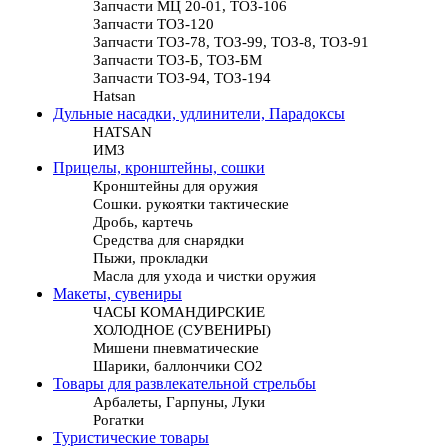
Запчасти МЦ 20-01, ТОЗ-106
Запчасти ТОЗ-120
Запчасти ТОЗ-78, ТОЗ-99, ТОЗ-8, ТОЗ-91
Запчасти ТОЗ-Б, ТОЗ-БМ
Запчасти ТОЗ-94, ТОЗ-194
Hatsan
Дульные насадки, удлинители, Парадоксы
HATSAN
ИМЗ
Прицелы, кронштейны, сошки
Кронштейны для оружия
Сошки. рукоятки тактические
Дробь, картечь
Средства для снарядки
Пыжи, прокладки
Масла для ухода и чистки оружия
Макеты, сувениры
ЧАСЫ КОМАНДИРСКИЕ
ХОЛОДНОЕ (СУВЕНИРЫ)
Мишени пневматические
Шарики, баллончики СО2
Товары для развлекательной стрельбы
Арбалеты, Гарпуны, Луки
Рогатки
Туристические товары