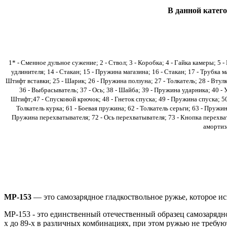
В данной катег
1* - Сменное дульное сужение; 2 - Ствол; 3 - Коробка; 4 - Гайка камеры; 5 -
удлинителя; 14 - Стакан; 15 - Пружина магазина; 16 - Стакан; 17 - Трубка 
Штифт вставки; 25 - Шарик; 26 - Пружина ползуна; 27 - Толкатель; 28 - Втулк
36 - Выбрасыватель; 37 - Ось; 38 - Шайба; 39 - Пружина ударника; 40 -
Штифт;47 - Спусковой крючок; 48 - Гнеток спуска; 49 - Пружина спуска; 50 -
Толкатель курка; 61 - Боевая пружина; 62 - Толкатель серьги; 63 - Пружин
Пружина перехватывателя; 72 - Ось перехватывателя; 73 - Кнопка перехват
амортиза
MP-153
— это самозарядное гладкоствольное ружье, которое и
МР-153 - это единственный отечественный образец самозарядно
х до 89-х в различных комбинациях, при этом ружью не требу