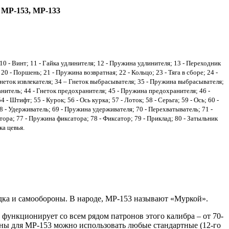
 МР-153, МР-133
; 10 - Винт; 11 - Гайка удлинителя; 12 - Пружина удлинителя; 13 - Переходник
0 - Поршень; 21 - Пружина возвратная; 22 - Кольцо; 23 - Тяга в сборе; 24 -
- Гнеток извлекателя; 34 – Гнеток выбрасывателя; 35 - Пружина выбрасывателя;
анитель; 44 - Гнеток предохранителя; 45 - Пружина предохранителя; 46 -
 Штифт; 55 - Курок; 56 - Ось курка; 57 - Лоток; 58 - Серьга; 59 - Ось; 60 -
 68 - Удерживатель; 69 - Пружина удерживателя; 70 - Перехватыватель; 71 -
ора; 77 - Пружина фиксатора; 78 - Фиксатор; 79 - Приклад; 80 - Затыльник
ка цевья.
ядка и самообороны. В народе, МР-153 называют «Муркой».
 функционирует со всем рядом патронов этого калибра – от 70-
оны для МР-153 можно использовать любые стандартные (12-го