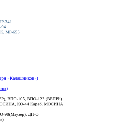
МР-341
-94
6К, МР-655
рн «Калашников»)
яны)
), ВПО-105, ВПО-123 (ВЕПРЬ)
 МОСИНА, КО-44 Караб. МОСИНА
О-98(Маузер), ДП-О
к)