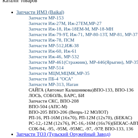
Каталог товаров
Запчасти ИМЗ (Baikal)
Запчасти МР-153
Запчасти Иж-27М, Иж-27ЕМ,МР-27
Запчасти Иж-18, Иж-18ЕМ-М, МР-18-МН
Запчасти Иж-79-9Т, Иж-71, МР-80-13Т, МР-81, МР-37
Запчасти Иж-78, ПСМ
Запчасти МР-512,ИЖ-38
Запчасти Иж-60, Иж-61
Запчасти Иж-46, МР-532
Запчасти МР-461(Стражник), МР-446(Ярыгин), МР-3
Запчасти МР-514
Запчасти МЦМ,МЦМК,МР-35
Запчасти ПБ-4 "ОСА"
Запчасти МР-313, Наган
САЙГА (Автомат Калашникова)ВПО-133, ВПО-136
ЛОСЬ, СОБОЛЬ, БАРС, БИ
Запчасти СКС, ВПО-208
ВПО-504 (АПС-М)
ВПО-205 ВПО-206 (Вепрь-12 МОЛОТ)
РП-16, РП-16М (16х70), РП-12М (12х70), (БЕКАС)
РС-12,-12М (12х76), РС-16,-16М (16х76)(БЕКАС-АВ
СОК-94, -95, -95М, -95МС, -97, -97Р, ВПО-133, 136
Запчасти ТОЗ (Тульский Оружейный Завод)