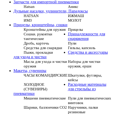
Запчасти для импортной пневматики
Hatsan
Аникс
Дульные насадки, удлинители, Парадоксы
HATSAN
ИЖМАШ
ИМЗ
МОЛОТ
Прицелы, кронштейны, сошки
Кронштейны для оружия
Прицелы
Сошки. рукоятки
Принадлежности для
тактические
снаряжения
Дробь, картечь
Пули
Средства для снарядки
Гильзы, капсюль
Пыжи, прокладки
Средства и аксессуары
для ухода и чистки
Масла для ухода и чистки
Наборы для чистки
оружия
оружия, ерши
Макеты, сувениры
ЧАСЫ КОМАНДИРСКИЕ
Шкатулки, футляры,
кейсы
ХОЛОДНОЕ
Расходные материалы
(СУВЕНИРЫ)
для стрельбы из
пневматики
Мишени пневматические
Пули для пневматических
винтовок
Шарики, баллончики СО2
Наручники, палки
резиновые