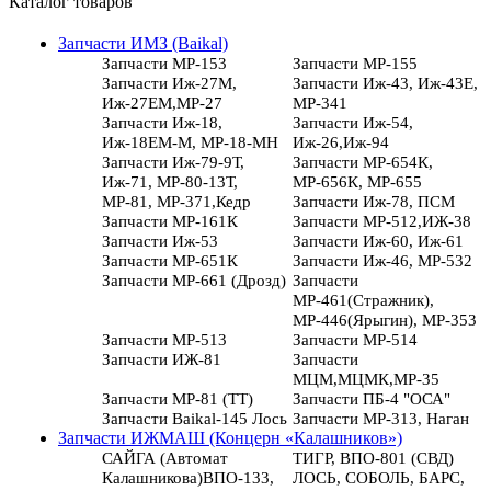
Каталог товаров
Запчасти ИМЗ (Baikal)
Запчасти МР-153
Запчасти МР-155
Запчасти Иж-27М,
Запчасти Иж-43, Иж-43Е,
Иж-27ЕМ,МР-27
МР-341
Запчасти Иж-18,
Запчасти Иж-54,
Иж-18ЕМ-М, МР-18-МН
Иж-26,Иж-94
Запчасти Иж-79-9Т,
Запчасти МР-654К,
Иж-71, МР-80-13Т,
МР-656К, МР-655
МР-81, МР-371,Кедр
Запчасти Иж-78, ПСМ
Запчасти МР-161К
Запчасти МР-512,ИЖ-38
Запчасти Иж-53
Запчасти Иж-60, Иж-61
Запчасти МР-651К
Запчасти Иж-46, МР-532
Запчасти МР-661 (Дрозд)
Запчасти
МР-461(Стражник),
МР-446(Ярыгин), МР-353
Запчасти МР-513
Запчасти МР-514
Запчасти ИЖ-81
Запчасти
МЦМ,МЦМК,МР-35
Запчасти МР-81 (ТТ)
Запчасти ПБ-4 "ОСА"
Запчасти Baikal-145 Лось
Запчасти МР-313, Наган
Запчасти ИЖМАШ (Концерн «Калашников»)
САЙГА (Автомат
ТИГР, ВПО-801 (СВД)
Калашникова)ВПО-133,
ЛОСЬ, СОБОЛЬ, БАРС,