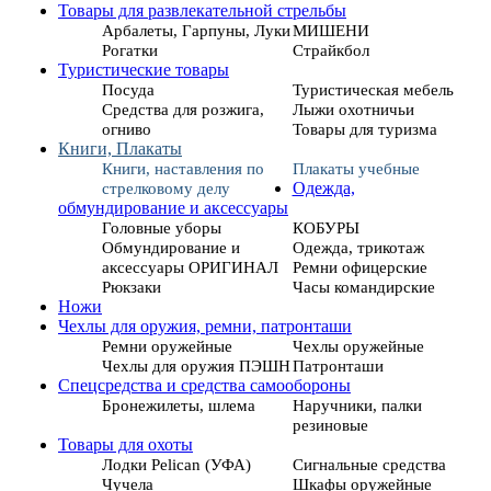
Товары для развлекательной стрельбы
Арбалеты, Гарпуны, Луки
МИШЕНИ
Рогатки
Страйкбол
Туристические товары
Посуда
Туристическая мебель
Средства для розжига,
Лыжи охотничьи
огниво
Товары для туризма
Книги, Плакаты
Книги, наставления по
Плакаты учебные
стрелковому делу
Одежда,
обмундирование и аксессуары
Головные уборы
КОБУРЫ
Обмундирование и
Одежда, трикотаж
аксессуары ОРИГИНАЛ
Ремни офицерские
Рюкзаки
Часы командирские
Ножи
Чехлы для оружия, ремни, патронташи
Ремни оружейные
Чехлы оружейные
Чехлы для оружия ПЭШН
Патронташи
Спецсредства и средства самообороны
Бронежилеты, шлема
Наручники, палки
резиновые
Товары для охоты
Лодки Pelican (УФА)
Сигнальные средства
Чучела
Шкафы оружейные