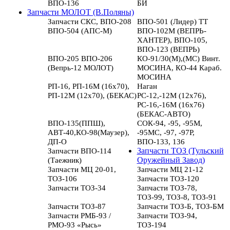
ВПО-136
БИ
Запчасти МОЛОТ (В.Поляны)
Запчасти СКС, ВПО-208
ВПО-501 (Лидер) ТТ
ВПО-504 (АПС-М)
ВПО-102М (ВЕПРЬ-
ХАНТЕР), ВПО-105,
ВПО-123 (ВЕПРЬ)
ВПО-205 ВПО-206
КО-91/30(М),(МС) Винт.
(Вепрь-12 МОЛОТ)
МОСИНА, КО-44 Караб.
МОСИНА
РП-16, РП-16М (16х70),
Наган
РП-12М (12х70), (БЕКАС)
РС-12,-12М (12х76),
РС-16,-16М (16х76)
(БЕКАС-АВТО)
ВПО-135(ППШ),
СОК-94, -95, -95М,
АВТ-40,КО-98(Маузер),
-95МС, -97, -97Р,
ДП-О
ВПО-133, 136
Запчасти ВПО-114
Запчасти ТОЗ (Тульский
(Таежник)
Оружейный Завод)
Запчасти МЦ 20-01,
Запчасти МЦ 21-12
ТОЗ-106
Запчасти ТОЗ-120
Запчасти ТОЗ-34
Запчасти ТОЗ-78,
ТОЗ-99, ТОЗ-8, ТОЗ-91
Запчасти ТОЗ-87
Запчасти ТОЗ-Б, ТОЗ-БМ
Запчасти РМБ-93 /
Запчасти ТОЗ-94,
РМО-93 «Рысь»
ТОЗ-194