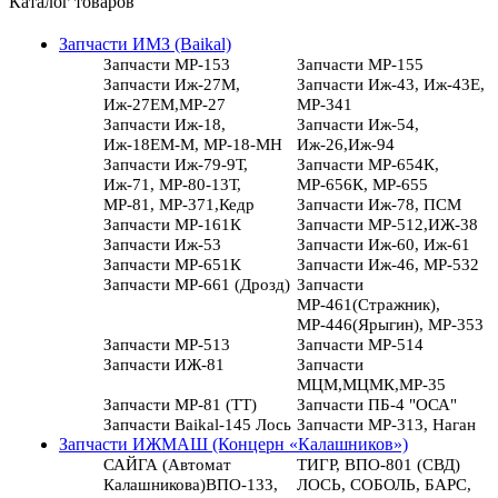
Каталог товаров
Запчасти ИМЗ (Baikal)
Запчасти МР-153
Запчасти МР-155
Запчасти Иж-27М,
Запчасти Иж-43, Иж-43Е,
Иж-27ЕМ,МР-27
МР-341
Запчасти Иж-18,
Запчасти Иж-54,
Иж-18ЕМ-М, МР-18-МН
Иж-26,Иж-94
Запчасти Иж-79-9Т,
Запчасти МР-654К,
Иж-71, МР-80-13Т,
МР-656К, МР-655
МР-81, МР-371,Кедр
Запчасти Иж-78, ПСМ
Запчасти МР-161К
Запчасти МР-512,ИЖ-38
Запчасти Иж-53
Запчасти Иж-60, Иж-61
Запчасти МР-651К
Запчасти Иж-46, МР-532
Запчасти МР-661 (Дрозд)
Запчасти
МР-461(Стражник),
МР-446(Ярыгин), МР-353
Запчасти МР-513
Запчасти МР-514
Запчасти ИЖ-81
Запчасти
МЦМ,МЦМК,МР-35
Запчасти МР-81 (ТТ)
Запчасти ПБ-4 "ОСА"
Запчасти Baikal-145 Лось
Запчасти МР-313, Наган
Запчасти ИЖМАШ (Концерн «Калашников»)
САЙГА (Автомат
ТИГР, ВПО-801 (СВД)
Калашникова)ВПО-133,
ЛОСЬ, СОБОЛЬ, БАРС,