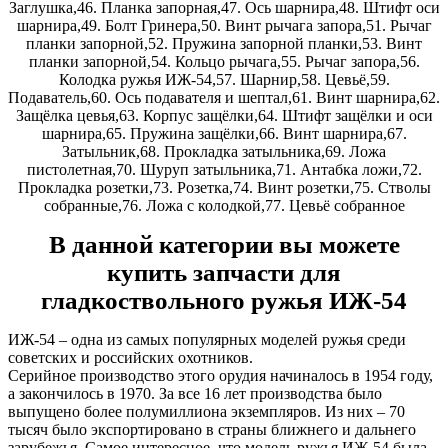
Заглушка,46. Планка запорная,47. Ось шарнира,48. Штифт оси
шарнира,49. Болт Гринера,50. Винт рычага запора,51. Рычаг
планки запорной,52. Пружина запорной планки,53. Винт
планки запорной,54. Кольцо рычага,55. Рычаг запора,56.
Колодка ружья ИЖ-54,57. Шарнир,58. Цевьё,59.
Подаватель,60. Ось подавателя и шептал,61. Винт шарнира,62.
Защёлка цевья,63. Корпус защёлки,64. Штифт защёлки и оси
шарнира,65. Пружина защёлки,66. Винт шарнира,67.
Затыльник,68. Прокладка затыльника,69. Ложа
пистолетная,70. Шуруп затыльника,71. Антабка ложи,72.
Прокладка розетки,73. Розетка,74. Винт розетки,75. Стволы
собранные,76. Ложа с колодкой,77. Цевьё собранное
В данной категории вы можете
купить запчасти для
гладкоствольного ружья ИЖ-54
ИЖ-54 – одна из самых популярных моделей ружья среди
советских и российских охотников.
Серийное производство этого орудия начиналось в 1954 году,
а закончилось в 1970. За все 16 лет производства было
выпущено более полумиллиона экземпляров. Из них – 70
тысяч было экспортировано в страны ближнего и дальнего
зарубежья. Самое интересное, что модель ружья ИЖ-54 была