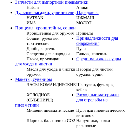
Запчасти для импортной пневматики
Hatsan
Аникс
Дульные насадки, удлинители, Парадоксы
HATSAN
ИЖМАШ
ИМЗ
МОЛОТ
Прицелы, кронштейны, сошки
Кронштейны для оружия
Прицелы
Сошки. рукоятки
Принадлежности для
тактические
снаряжения
Дробь, картечь
Пули
Средства для снарядки
Гильзы, капсюль
Пыжи, прокладки
Средства и аксессуары
для ухода и чистки
Масла для ухода и чистки
Наборы для чистки
оружия
оружия, ерши
Макеты, сувениры
ЧАСЫ КОМАНДИРСКИЕ
Шкатулки, футляры,
кейсы
ХОЛОДНОЕ
Расходные материалы
(СУВЕНИРЫ)
для стрельбы из
пневматики
Мишени пневматические
Пули для пневматических
винтовок
Шарики, баллончики СО2
Наручники, палки
резиновые