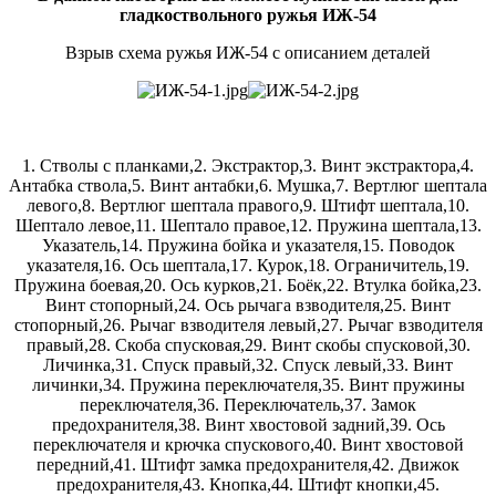
гладкоствольного ружья ИЖ-54
Взрыв схема ружья ИЖ-54 с описанием деталей
1. Стволы с планками,2. Экстрактор,3. Винт экстрактора,4.
Антабка ствола,5. Винт антабки,6. Мушка,7. Вертлюг шептала
левого,8. Вертлюг шептала правого,9. Штифт шептала,10.
Шептало левое,11. Шептало правое,12. Пружина шептала,13.
Указатель,14. Пружина бойка и указателя,15. Поводок
указателя,16. Ось шептала,17. Курок,18. Ограничитель,19.
Пружина боевая,20. Ось курков,21. Боёк,22. Втулка бойка,23.
Винт стопорный,24. Ось рычага взводителя,25. Винт
стопорный,26. Рычаг взводителя левый,27. Рычаг взводителя
правый,28. Скоба спусковая,29. Винт скобы спусковой,30.
Личинка,31. Спуск правый,32. Спуск левый,33. Винт
личинки,34. Пружина переключателя,35. Винт пружины
переключателя,36. Переключатель,37. Замок
предохранителя,38. Винт хвостовой задний,39. Ось
переключателя и крючка спускового,40. Винт хвостовой
передний,41. Штифт замка предохранителя,42. Движок
предохранителя,43. Кнопка,44. Штифт кнопки,45.