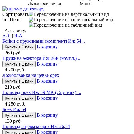
Лыжи охотничьи
Манки
Сортировать
по: Цене:
| Алфавиту:
А-Я
|
Я-А
Бойки с пружинами (комплект) Иж-54...
В корзину
Купить в 1 клик
260 руб.
Пружина эжектора Иж-26Е (компл.)...
В корзину
Купить в 1 клик
4 200 руб.
Ложболванка на цевье орех
В корзину
Купить в 1 клик
210 руб.
Приклад орех Иж-59 МК (Спутник) ...
В корзину
Купить в 1 клик
4 250 руб.
Боек Иж-54
В корзину
Купить в 1 клик
130 руб.
Приклад с цевьем орех Иж-26,54
В корзину
Купить в 1 клик