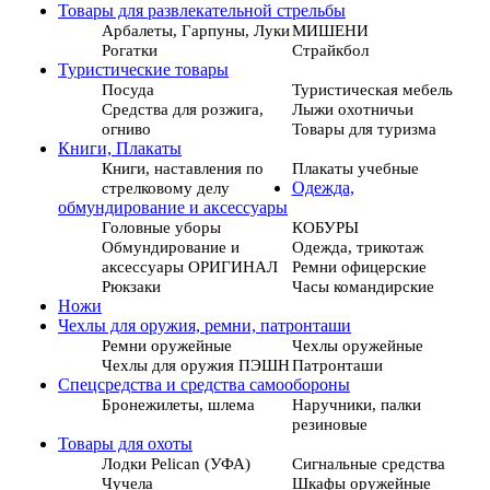
Товары для развлекательной стрельбы
Арбалеты, Гарпуны, Луки
МИШЕНИ
Рогатки
Страйкбол
Туристические товары
Посуда
Туристическая мебель
Средства для розжига,
Лыжи охотничьи
огниво
Товары для туризма
Книги, Плакаты
Книги, наставления по
Плакаты учебные
стрелковому делу
Одежда,
обмундирование и аксессуары
Головные уборы
КОБУРЫ
Обмундирование и
Одежда, трикотаж
аксессуары ОРИГИНАЛ
Ремни офицерские
Рюкзаки
Часы командирские
Ножи
Чехлы для оружия, ремни, патронташи
Ремни оружейные
Чехлы оружейные
Чехлы для оружия ПЭШН
Патронташи
Спецсредства и средства самообороны
Бронежилеты, шлема
Наручники, палки
резиновые
Товары для охоты
Лодки Pelican (УФА)
Сигнальные средства
Чучела
Шкафы оружейные