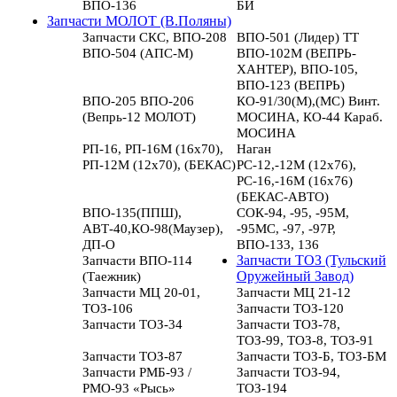
ВПО-136
БИ
Запчасти МОЛОТ (В.Поляны)
Запчасти СКС, ВПО-208
ВПО-501 (Лидер) ТТ
ВПО-504 (АПС-М)
ВПО-102М (ВЕПРЬ-
ХАНТЕР), ВПО-105,
ВПО-123 (ВЕПРЬ)
ВПО-205 ВПО-206
КО-91/30(М),(МС) Винт.
(Вепрь-12 МОЛОТ)
МОСИНА, КО-44 Караб.
МОСИНА
РП-16, РП-16М (16х70),
Наган
РП-12М (12х70), (БЕКАС)
РС-12,-12М (12х76),
РС-16,-16М (16х76)
(БЕКАС-АВТО)
ВПО-135(ППШ),
СОК-94, -95, -95М,
АВТ-40,КО-98(Маузер),
-95МС, -97, -97Р,
ДП-О
ВПО-133, 136
Запчасти ВПО-114
Запчасти ТОЗ (Тульский
(Таежник)
Оружейный Завод)
Запчасти МЦ 20-01,
Запчасти МЦ 21-12
ТОЗ-106
Запчасти ТОЗ-120
Запчасти ТОЗ-34
Запчасти ТОЗ-78,
ТОЗ-99, ТОЗ-8, ТОЗ-91
Запчасти ТОЗ-87
Запчасти ТОЗ-Б, ТОЗ-БМ
Запчасти РМБ-93 /
Запчасти ТОЗ-94,
РМО-93 «Рысь»
ТОЗ-194