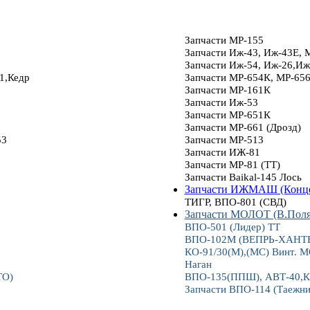
Запчасти МР-155
Запчасти Иж-43, Иж-43Е, 
Запчасти Иж-54, Иж-26,Иж
1,Кедр
Запчасти МР-654К, МР-65
Запчасти МР-161К
Запчасти Иж-53
Запчасти МР-651К
Запчасти МР-661 (Дрозд)
53
Запчасти МР-513
Запчасти ИЖ-81
Запчасти МР-81 (ТТ)
Запчасти Baikal-145 Лось
Запчасти ИЖМАШ (Конце
ТИГР, ВПО-801 (СВД)
Запчасти МОЛОТ (В.Пол
ВПО-501 (Лидер) ТТ
ВПО-102М (ВЕПРЬ-ХАНТЕР
КО-91/30(М),(МС) Винт.
Наган
ТО)
ВПО-135(ППШ), АВТ-40,К
Запчасти ВПО-114 (Таежни