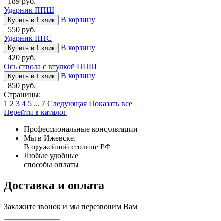
189 руб.
Ударник ППШ
В корзину
Купить в 1 клик
550 руб.
Ударник ППС
В корзину
Купить в 1 клик
420 руб.
Ось ствола с втулкой ППШ
В корзину
Купить в 1 клик
850 руб.
Страницы:
1
2
3
4
5
...
7
Следующая
Показать все
Перейти в каталог
Профессиональные консультации
Мы в Ижевске.
В оружейной столице РФ
Любые удобные
способы оплаты
Доставка и оплата
Закажите звонок и мы перезвоним Вам