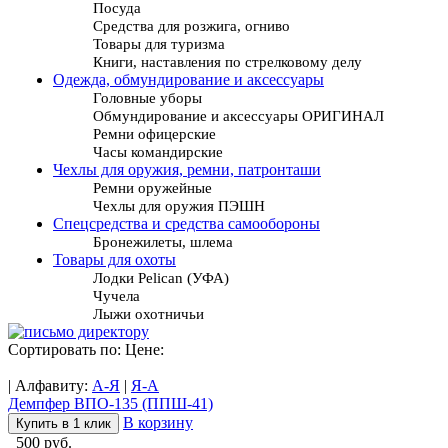
Посуда
Средства для розжига, огниво
Товары для туризма
Книги, наставления по стрелковому делу
Одежда, обмундирование и аксессуары
Головные уборы
Обмундирование и аксессуары ОРИГИНАЛ
Ремни офицерские
Часы командирские
Чехлы для оружия, ремни, патронташи
Ремни оружейные
Чехлы для оружия ПЭШН
Спецсредства и средства самообороны
Бронежилеты, шлема
Товары для охоты
Лодки Pelican (УФА)
Чучела
Лыжи охотничьи
Сортировать по: Цене:
| Алфавиту:
А-Я
|
Я-А
Демпфер ВПО-135 (ППШ-41)
В корзину
Купить в 1 клик
500 руб.