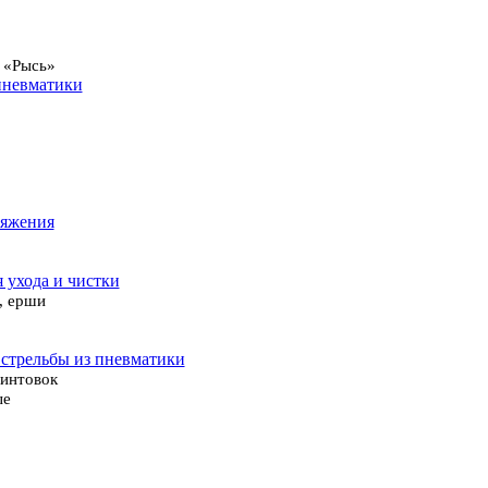
 «Рысь»
пневматики
ряжения
я ухода и чистки
, ерши
 стрельбы из пневматики
винтовок
ые