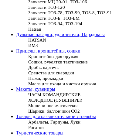
Запчасти МЦ 20-01, ТОЗ-106
Запчасти ТОЗ-120
Запчасти ТОЗ-78, ТОЗ-99, ТОЗ-8, ТОЗ-91
Запчасти ТОЗ-Б, ТОЗ-БМ
Запчасти ТОЗ-94, ТОЗ-194
Hatsan
Дульные насадки, удлинители, Парадоксы
HATSAN
ИМЗ
Прицелы, кронштейны, сошки
Кронштейны для оружия
Сошки. рукоятки тактические
Дробь, картечь
Средства для снарядки
Пыжи, прокладки
Масла для ухода и чистки оружия
Макеты, сувениры
ЧАСЫ КОМАНДИРСКИЕ
ХОЛОДНОЕ (СУВЕНИРЫ)
Мишени пневматические
Шарики, баллончики СО2
Товары для развлекательной стрельбы
Арбалеты, Гарпуны, Луки
Рогатки
Туристические товары