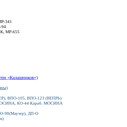
МР-341
-94
6К, МР-655
рн «Калашников»)
яны)
), ВПО-105, ВПО-123 (ВЕПРЬ)
 МОСИНА, КО-44 Караб. МОСИНА
О-98(Маузер), ДП-О
к)