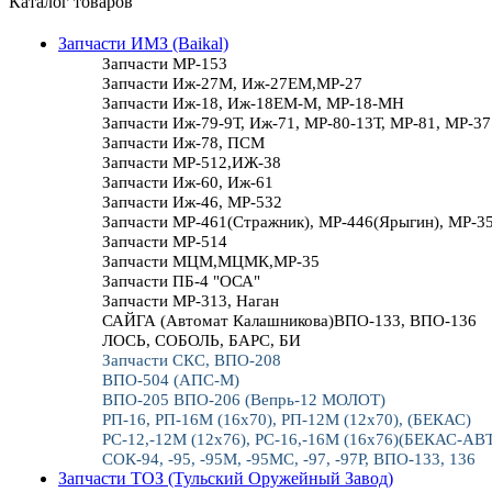
Каталог товаров
Запчасти ИМЗ (Baikal)
Запчасти МР-153
Запчасти Иж-27М, Иж-27ЕМ,МР-27
Запчасти Иж-18, Иж-18ЕМ-М, МР-18-МН
Запчасти Иж-79-9Т, Иж-71, МР-80-13Т, МР-81, МР-37
Запчасти Иж-78, ПСМ
Запчасти МР-512,ИЖ-38
Запчасти Иж-60, Иж-61
Запчасти Иж-46, МР-532
Запчасти МР-461(Стражник), МР-446(Ярыгин), МР-3
Запчасти МР-514
Запчасти МЦМ,МЦМК,МР-35
Запчасти ПБ-4 "ОСА"
Запчасти МР-313, Наган
САЙГА (Автомат Калашникова)ВПО-133, ВПО-136
ЛОСЬ, СОБОЛЬ, БАРС, БИ
Запчасти СКС, ВПО-208
ВПО-504 (АПС-М)
ВПО-205 ВПО-206 (Вепрь-12 МОЛОТ)
РП-16, РП-16М (16х70), РП-12М (12х70), (БЕКАС)
РС-12,-12М (12х76), РС-16,-16М (16х76)(БЕКАС-АВ
СОК-94, -95, -95М, -95МС, -97, -97Р, ВПО-133, 136
Запчасти ТОЗ (Тульский Оружейный Завод)