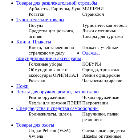
Товары для развлекательной стрельбы
Арбалеты, Гарпуны, Луки
МИШЕНИ
Рогатки
Страйкбол
Туристические товары
Посуда
Туристическая мебель
Средства для розжига,
Лыжи охотничьи
огниво
Товары для туризма
Книги, Плакаты
Книги, наставления по
Плакаты учебные
стрелковому делу
Одежда,
обмундирование и аксессуары
Головные уборы
КОБУРЫ
Обмундирование и
Одежда, трикотаж
аксессуары ОРИГИНАЛ
Ремни офицерские
Рюкзаки
Часы командирские
Ножи
Чехлы для оружия, ремни, патронташи
Ремни оружейные
Чехлы оружейные
Чехлы для оружия ПЭШН
Патронташи
Спецсредства и средства самообороны
Бронежилеты, шлема
Наручники, палки
резиновые
Товары для охоты
Лодки Pelican (УФА)
Сигнальные средства
Чучела
Шкафы оружейные