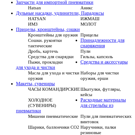
Запчасти для импортной пневматики
Hatsan
Аникс
Дульные насадки, удлинители, Парадоксы
HATSAN
ИЖМАШ
ИМЗ
МОЛОТ
Прицелы, кронштейны, сошки
Кронштейны для оружия
Прицелы
Сошки. рукоятки
Принадлежности для
тактические
снаряжения
Дробь, картечь
Пули
Средства для снарядки
Гильзы, капсюль
Пыжи, прокладки
Средства и аксессуары
для ухода и чистки
Масла для ухода и чистки
Наборы для чистки
оружия
оружия, ерши
Макеты, сувениры
ЧАСЫ КОМАНДИРСКИЕ
Шкатулки, футляры,
кейсы
ХОЛОДНОЕ
Расходные материалы
(СУВЕНИРЫ)
для стрельбы из
пневматики
Мишени пневматические
Пули для пневматических
винтовок
Шарики, баллончики СО2
Наручники, палки
резиновые