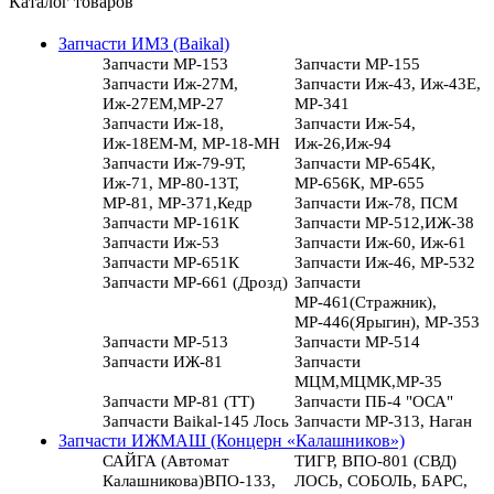
Каталог товаров
Запчасти ИМЗ (Baikal)
Запчасти МР-153
Запчасти МР-155
Запчасти Иж-27М,
Запчасти Иж-43, Иж-43Е,
Иж-27ЕМ,МР-27
МР-341
Запчасти Иж-18,
Запчасти Иж-54,
Иж-18ЕМ-М, МР-18-МН
Иж-26,Иж-94
Запчасти Иж-79-9Т,
Запчасти МР-654К,
Иж-71, МР-80-13Т,
МР-656К, МР-655
МР-81, МР-371,Кедр
Запчасти Иж-78, ПСМ
Запчасти МР-161К
Запчасти МР-512,ИЖ-38
Запчасти Иж-53
Запчасти Иж-60, Иж-61
Запчасти МР-651К
Запчасти Иж-46, МР-532
Запчасти МР-661 (Дрозд)
Запчасти
МР-461(Стражник),
МР-446(Ярыгин), МР-353
Запчасти МР-513
Запчасти МР-514
Запчасти ИЖ-81
Запчасти
МЦМ,МЦМК,МР-35
Запчасти МР-81 (ТТ)
Запчасти ПБ-4 "ОСА"
Запчасти Baikal-145 Лось
Запчасти МР-313, Наган
Запчасти ИЖМАШ (Концерн «Калашников»)
САЙГА (Автомат
ТИГР, ВПО-801 (СВД)
Калашникова)ВПО-133,
ЛОСЬ, СОБОЛЬ, БАРС,