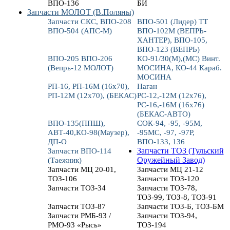
ВПО-136
БИ
Запчасти МОЛОТ (В.Поляны)
Запчасти СКС, ВПО-208
ВПО-501 (Лидер) ТТ
ВПО-504 (АПС-М)
ВПО-102М (ВЕПРЬ-
ХАНТЕР), ВПО-105,
ВПО-123 (ВЕПРЬ)
ВПО-205 ВПО-206
КО-91/30(М),(МС) Винт.
(Вепрь-12 МОЛОТ)
МОСИНА, КО-44 Караб.
МОСИНА
РП-16, РП-16М (16х70),
Наган
РП-12М (12х70), (БЕКАС)
РС-12,-12М (12х76),
РС-16,-16М (16х76)
(БЕКАС-АВТО)
ВПО-135(ППШ),
СОК-94, -95, -95М,
АВТ-40,КО-98(Маузер),
-95МС, -97, -97Р,
ДП-О
ВПО-133, 136
Запчасти ВПО-114
Запчасти ТОЗ (Тульский
(Таежник)
Оружейный Завод)
Запчасти МЦ 20-01,
Запчасти МЦ 21-12
ТОЗ-106
Запчасти ТОЗ-120
Запчасти ТОЗ-34
Запчасти ТОЗ-78,
ТОЗ-99, ТОЗ-8, ТОЗ-91
Запчасти ТОЗ-87
Запчасти ТОЗ-Б, ТОЗ-БМ
Запчасти РМБ-93 /
Запчасти ТОЗ-94,
РМО-93 «Рысь»
ТОЗ-194