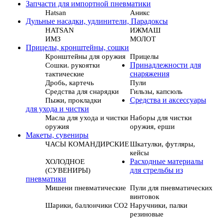
Запчасти для импортной пневматики
Hatsan
Аникс
Дульные насадки, удлинители, Парадоксы
HATSAN
ИЖМАШ
ИМЗ
МОЛОТ
Прицелы, кронштейны, сошки
Кронштейны для оружия
Прицелы
Сошки. рукоятки
Принадлежности для
тактические
снаряжения
Дробь, картечь
Пули
Средства для снарядки
Гильзы, капсюль
Пыжи, прокладки
Средства и аксессуары
для ухода и чистки
Масла для ухода и чистки
Наборы для чистки
оружия
оружия, ерши
Макеты, сувениры
ЧАСЫ КОМАНДИРСКИЕ
Шкатулки, футляры,
кейсы
ХОЛОДНОЕ
Расходные материалы
(СУВЕНИРЫ)
для стрельбы из
пневматики
Мишени пневматические
Пули для пневматических
винтовок
Шарики, баллончики СО2
Наручники, палки
резиновые