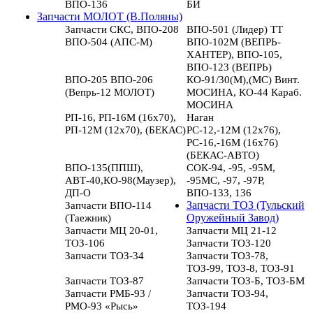
ВПО-136
БИ
Запчасти МОЛОТ (В.Поляны)
Запчасти СКС, ВПО-208
ВПО-501 (Лидер) ТТ
ВПО-504 (АПС-М)
ВПО-102М (ВЕПРЬ-
ХАНТЕР), ВПО-105,
ВПО-123 (ВЕПРЬ)
ВПО-205 ВПО-206
КО-91/30(М),(МС) Винт.
(Вепрь-12 МОЛОТ)
МОСИНА, КО-44 Караб.
МОСИНА
РП-16, РП-16М (16х70),
Наган
РП-12М (12х70), (БЕКАС)
РС-12,-12М (12х76),
РС-16,-16М (16х76)
(БЕКАС-АВТО)
ВПО-135(ППШ),
СОК-94, -95, -95М,
АВТ-40,КО-98(Маузер),
-95МС, -97, -97Р,
ДП-О
ВПО-133, 136
Запчасти ВПО-114
Запчасти ТОЗ (Тульский
(Таежник)
Оружейный Завод)
Запчасти МЦ 20-01,
Запчасти МЦ 21-12
ТОЗ-106
Запчасти ТОЗ-120
Запчасти ТОЗ-34
Запчасти ТОЗ-78,
ТОЗ-99, ТОЗ-8, ТОЗ-91
Запчасти ТОЗ-87
Запчасти ТОЗ-Б, ТОЗ-БМ
Запчасти РМБ-93 /
Запчасти ТОЗ-94,
РМО-93 «Рысь»
ТОЗ-194