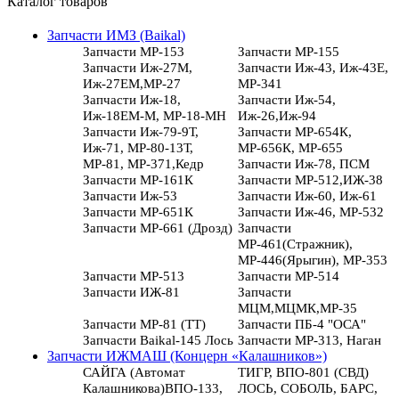
Каталог товаров
Запчасти ИМЗ (Baikal)
Запчасти МР-153
Запчасти МР-155
Запчасти Иж-27М,
Запчасти Иж-43, Иж-43Е,
Иж-27ЕМ,МР-27
МР-341
Запчасти Иж-18,
Запчасти Иж-54,
Иж-18ЕМ-М, МР-18-МН
Иж-26,Иж-94
Запчасти Иж-79-9Т,
Запчасти МР-654К,
Иж-71, МР-80-13Т,
МР-656К, МР-655
МР-81, МР-371,Кедр
Запчасти Иж-78, ПСМ
Запчасти МР-161К
Запчасти МР-512,ИЖ-38
Запчасти Иж-53
Запчасти Иж-60, Иж-61
Запчасти МР-651К
Запчасти Иж-46, МР-532
Запчасти МР-661 (Дрозд)
Запчасти
МР-461(Стражник),
МР-446(Ярыгин), МР-353
Запчасти МР-513
Запчасти МР-514
Запчасти ИЖ-81
Запчасти
МЦМ,МЦМК,МР-35
Запчасти МР-81 (ТТ)
Запчасти ПБ-4 "ОСА"
Запчасти Baikal-145 Лось
Запчасти МР-313, Наган
Запчасти ИЖМАШ (Концерн «Калашников»)
САЙГА (Автомат
ТИГР, ВПО-801 (СВД)
Калашникова)ВПО-133,
ЛОСЬ, СОБОЛЬ, БАРС,