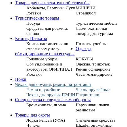
Товары для развлекательной стрельбы
Арбалеты, Гарпуны, Луки
МИШЕНИ
Рогатки
Страйкбол
Туристические товары
Посуда
Туристическая мебель
Средства для розжига,
Лыжи охотничьи
огниво
Товары для туризма
Книги, Плакаты
Книги, наставления по
Плакаты учебные
стрелковому делу
Одежда,
обмундирование и аксессуары
Головные уборы
КОБУРЫ
Обмундирование и
Одежда, трикотаж
аксессуары ОРИГИНАЛ
Ремни офицерские
Рюкзаки
Часы командирские
Ножи
Чехлы для оружия, ремни, патронташи
Ремни оружейные
Чехлы оружейные
Чехлы для оружия ПЭШН
Патронташи
Спецсредства и средства самообороны
Бронежилеты, шлема
Наручники, палки
резиновые
Товары для охоты
Лодки Pelican (УФА)
Сигнальные средства
Чучела
Шкафы оружейные