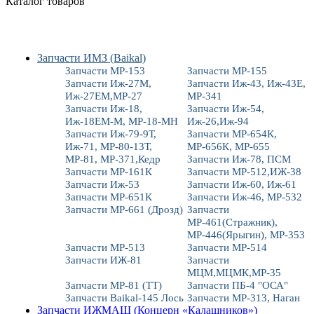
Каталог товаров
Запчасти ИМЗ (Baikal)
Запчасти МР-153
Запчасти МР-155
Запчасти Иж-27М,
Запчасти Иж-43, Иж-43Е,
Иж-27ЕМ,МР-27
МР-341
Запчасти Иж-18,
Запчасти Иж-54,
Иж-18ЕМ-М, МР-18-МН
Иж-26,Иж-94
Запчасти Иж-79-9Т,
Запчасти МР-654К,
Иж-71, МР-80-13Т,
МР-656К, МР-655
МР-81, МР-371,Кедр
Запчасти Иж-78, ПСМ
Запчасти МР-161К
Запчасти МР-512,ИЖ-38
Запчасти Иж-53
Запчасти Иж-60, Иж-61
Запчасти МР-651К
Запчасти Иж-46, МР-532
Запчасти МР-661 (Дрозд)
Запчасти
МР-461(Стражник),
МР-446(Ярыгин), МР-353
Запчасти МР-513
Запчасти МР-514
Запчасти ИЖ-81
Запчасти
МЦМ,МЦМК,МР-35
Запчасти МР-81 (ТТ)
Запчасти ПБ-4 "ОСА"
Запчасти Baikal-145 Лось
Запчасти МР-313, Наган
Запчасти ИЖМАШ (Концерн «Калашников»)