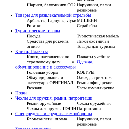
Шарики, баллончики СО2
Наручники, палки
резиновые
Товары для развлекательной стрельбы
Арбалеты, Гарпуны, Луки
МИШЕНИ
Рогатки
Страйкбол
Туристические товары
Посуда
Туристическая мебель
Средства для розжига,
Лыжи охотничьи
огниво
Товары для туризма
Книги, Плакаты
Книги, наставления по
Плакаты учебные
стрелковому делу
Одежда,
обмундирование и аксессуары
Головные уборы
КОБУРЫ
Обмундирование и
Одежда, трикотаж
аксессуары ОРИГИНАЛ
Ремни офицерские
Рюкзаки
Часы командирские
Ножи
Чехлы для оружия, ремни, патронташи
Ремни оружейные
Чехлы оружейные
Чехлы для оружия ПЭШН
Патронташи
Спецсредства и средства самообороны
Бронежилеты, шлема
Наручники, палки
резиновые