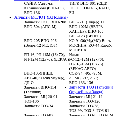
САЙГА (Автомат
ТИГР, ВПО-801 (СВД)
Калашникова)ВПО-133,
ЛОСЬ, СОБОЛЬ, БАРС,
ВПО-136
БИ
Запчасти МОЛОТ (В.Поляны)
Запчасти СКС, ВПО-208
ВПО-501 (Лидер) ТТ
ВПО-504 (АПС-М)
ВПО-102М (ВЕПРЬ-
ХАНТЕР), ВПО-105,
ВПО-123 (ВЕПРЬ)
ВПО-205 ВПО-206
КО-91/30(М),(МС) Винт.
(Вепрь-12 МОЛОТ)
МОСИНА, КО-44 Караб.
МОСИНА
РП-16, РП-16М (16х70),
Наган
РП-12М (12х70), (БЕКАС)
РС-12,-12М (12х76),
РС-16,-16М (16х76)
(БЕКАС-АВТО)
ВПО-135(ППШ),
СОК-94, -95, -95М,
АВТ-40,КО-98(Маузер),
-95МС, -97, -97Р,
ДП-О
ВПО-133, 136
Запчасти ВПО-114
Запчасти ТОЗ (Тульский
(Таежник)
Оружейный Завод)
Запчасти МЦ 20-01,
Запчасти МЦ 21-12
ТОЗ-106
Запчасти ТОЗ-120
Запчасти ТОЗ-34
Запчасти ТОЗ-78,
ТОЗ-99, ТОЗ-8, ТОЗ-91
Запчасти ТОЗ-87
Запчасти ТОЗ-Б, ТОЗ-БМ