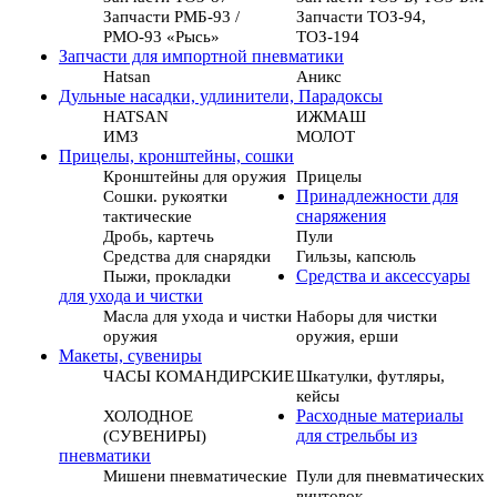
Запчасти РМБ-93 /
Запчасти ТОЗ-94,
РМО-93 «Рысь»
ТОЗ-194
Запчасти для импортной пневматики
Hatsan
Аникс
Дульные насадки, удлинители, Парадоксы
HATSAN
ИЖМАШ
ИМЗ
МОЛОТ
Прицелы, кронштейны, сошки
Кронштейны для оружия
Прицелы
Сошки. рукоятки
Принадлежности для
тактические
снаряжения
Дробь, картечь
Пули
Средства для снарядки
Гильзы, капсюль
Пыжи, прокладки
Средства и аксессуары
для ухода и чистки
Масла для ухода и чистки
Наборы для чистки
оружия
оружия, ерши
Макеты, сувениры
ЧАСЫ КОМАНДИРСКИЕ
Шкатулки, футляры,
кейсы
ХОЛОДНОЕ
Расходные материалы
(СУВЕНИРЫ)
для стрельбы из
пневматики
Мишени пневматические
Пули для пневматических
винтовок