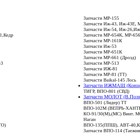
Запчасти МР-155
Запчасти Иж-43, Иж-43Е, 
Запчасти Иж-54, Иж-26,Иж
1,Кедр
Запчасти МР-654К, МР-65
Запчасти МР-161К
Запчасти Иж-53
Запчасти МР-651К
Запчасти МР-661 (Дрозд)
53
Запчасти МР-513
Запчасти ИЖ-81
Запчасти МР-81 (ТТ)
Запчасти Baikal-145 Лось
Запчасти ИЖМАШ (Конце
ТИГР, ВПО-801 (СВД)
Запчасти МОЛОТ (В.Пол
ВПО-501 (Лидер) ТТ
ВПО-102М (ВЕПРЬ-ХАНТЕР
КО-91/30(М),(МС) Винт.
Наган
ТО)
ВПО-135(ППШ), АВТ-40,К
Запчасти ВПО-114 (Таежни