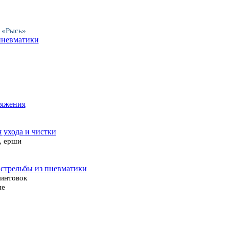
 «Рысь»
пневматики
ряжения
я ухода и чистки
, ерши
 стрельбы из пневматики
винтовок
ые