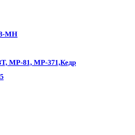
18-МН
3Т, МР-81, МР-371,Кедр
5