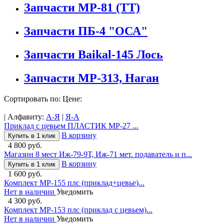
Запчасти МР-81 (ТТ)
Запчасти ПБ-4 "ОСА"
Запчасти Baikal-145 Лось
Запчасти МР-313, Наган
Сортировать по: Цене:
| Алфавиту:
А-Я
|
Я-А
Приклад с цевьем ПЛАСТИК МР-27 ...
В корзину
Купить в 1 клик
4 800 руб.
Магазин 8 мест Иж-79-9Т, Иж-71 мет. подаватель и п...
В корзину
Купить в 1 клик
1 600 руб.
Комплект МР-155 плс (приклад+цевье)...
Нет в наличии
Уведомить
4 300 руб.
Комплект МР-153 плс (приклад с цевьем)...
Нет в наличии
Уведомить