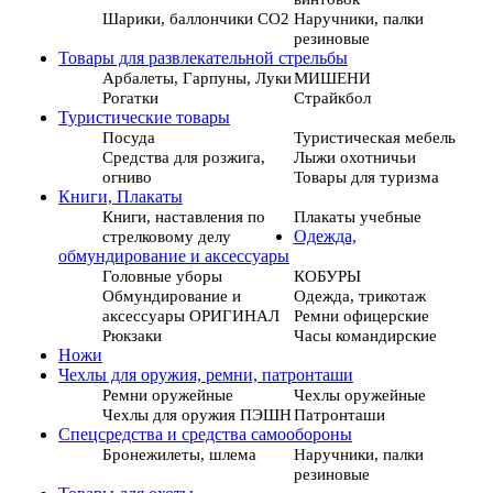
Шарики, баллончики СО2
Наручники, палки
резиновые
Товары для развлекательной стрельбы
Арбалеты, Гарпуны, Луки
МИШЕНИ
Рогатки
Страйкбол
Туристические товары
Посуда
Туристическая мебель
Средства для розжига,
Лыжи охотничьи
огниво
Товары для туризма
Книги, Плакаты
Книги, наставления по
Плакаты учебные
стрелковому делу
Одежда,
обмундирование и аксессуары
Головные уборы
КОБУРЫ
Обмундирование и
Одежда, трикотаж
аксессуары ОРИГИНАЛ
Ремни офицерские
Рюкзаки
Часы командирские
Ножи
Чехлы для оружия, ремни, патронташи
Ремни оружейные
Чехлы оружейные
Чехлы для оружия ПЭШН
Патронташи
Спецсредства и средства самообороны
Бронежилеты, шлема
Наручники, палки
резиновые