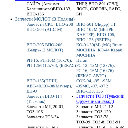
САЙГА (Автомат
ТИГР, ВПО-801 (СВД)
Калашникова)ВПО-133,
ЛОСЬ, СОБОЛЬ, БАРС,
ВПО-136
БИ
Запчасти МОЛОТ (В.Поляны)
Запчасти СКС, ВПО-208
ВПО-501 (Лидер) ТТ
ВПО-504 (АПС-М)
ВПО-102М (ВЕПРЬ-
ХАНТЕР), ВПО-105,
ВПО-123 (ВЕПРЬ)
ВПО-205 ВПО-206
КО-91/30(М),(МС) Винт.
(Вепрь-12 МОЛОТ)
МОСИНА, КО-44 Караб.
МОСИНА
РП-16, РП-16М (16х70),
Наган
РП-12М (12х70), (БЕКАС)
РС-12,-12М (12х76),
РС-16,-16М (16х76)
(БЕКАС-АВТО)
ВПО-135(ППШ),
СОК-94, -95, -95М,
АВТ-40,КО-98(Маузер),
-95МС, -97, -97Р,
ДП-О
ВПО-133, 136
Запчасти ВПО-114
Запчасти ТОЗ (Тульский
(Таежник)
Оружейный Завод)
Запчасти МЦ 20-01,
Запчасти МЦ 21-12
ТОЗ-106
Запчасти ТОЗ-120
Запчасти ТОЗ-34
Запчасти ТОЗ-78,
ТОЗ-99, ТОЗ-8, ТОЗ-91
Запчасти ТОЗ-87
Запчасти ТОЗ-Б, ТОЗ-БМ