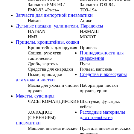
Запчасти РМБ-93 /
Запчасти ТОЗ-94,
РМО-93 «Рысь»
ТОЗ-194
Запчасти для импортной пневматики
Hatsan
Аникс
Дульные насадки, удлинители, Парадоксы
HATSAN
ИЖМАШ
ИМЗ
МОЛОТ
Прицелы, кронштейны, сошки
Кронштейны для оружия
Прицелы
Сошки. рукоятки
Принадлежности для
тактические
снаряжения
Дробь, картечь
Пули
Средства для снарядки
Гильзы, капсюль
Пыжи, прокладки
Средства и аксессуары
для ухода и чистки
Масла для ухода и чистки
Наборы для чистки
оружия
оружия, ерши
Макеты, сувениры
ЧАСЫ КОМАНДИРСКИЕ
Шкатулки, футляры,
кейсы
ХОЛОДНОЕ
Расходные материалы
(СУВЕНИРЫ)
для стрельбы из
пневматики
Мишени пневматические
Пули для пневматических
винтовок