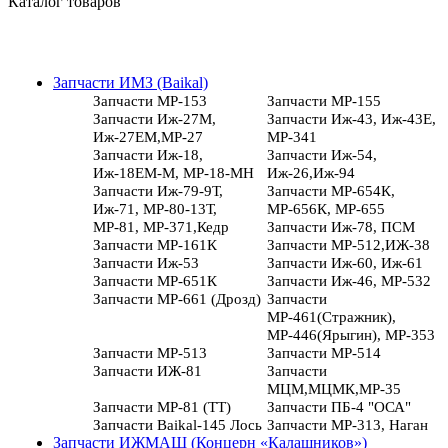
Каталог товаров
Запчасти ИМЗ (Baikal)
Запчасти МР-153
Запчасти МР-155
Запчасти Иж-27М,
Запчасти Иж-43, Иж-43Е,
Иж-27ЕМ,МР-27
МР-341
Запчасти Иж-18,
Запчасти Иж-54,
Иж-18ЕМ-М, МР-18-МН
Иж-26,Иж-94
Запчасти Иж-79-9Т,
Запчасти МР-654К,
Иж-71, МР-80-13Т,
МР-656К, МР-655
МР-81, МР-371,Кедр
Запчасти Иж-78, ПСМ
Запчасти МР-161К
Запчасти МР-512,ИЖ-38
Запчасти Иж-53
Запчасти Иж-60, Иж-61
Запчасти МР-651К
Запчасти Иж-46, МР-532
Запчасти МР-661 (Дрозд)
Запчасти
МР-461(Стражник),
МР-446(Ярыгин), МР-353
Запчасти МР-513
Запчасти МР-514
Запчасти ИЖ-81
Запчасти
МЦМ,МЦМК,МР-35
Запчасти МР-81 (ТТ)
Запчасти ПБ-4 "ОСА"
Запчасти Baikal-145 Лось
Запчасти МР-313, Наган
Запчасти ИЖМАШ (Концерн «Калашников»)