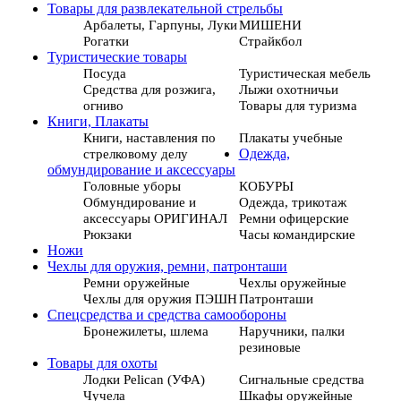
Товары для развлекательной стрельбы
Арбалеты, Гарпуны, Луки
МИШЕНИ
Рогатки
Страйкбол
Туристические товары
Посуда
Туристическая мебель
Средства для розжига,
Лыжи охотничьи
огниво
Товары для туризма
Книги, Плакаты
Книги, наставления по
Плакаты учебные
стрелковому делу
Одежда,
обмундирование и аксессуары
Головные уборы
КОБУРЫ
Обмундирование и
Одежда, трикотаж
аксессуары ОРИГИНАЛ
Ремни офицерские
Рюкзаки
Часы командирские
Ножи
Чехлы для оружия, ремни, патронташи
Ремни оружейные
Чехлы оружейные
Чехлы для оружия ПЭШН
Патронташи
Спецсредства и средства самообороны
Бронежилеты, шлема
Наручники, палки
резиновые
Товары для охоты
Лодки Pelican (УФА)
Сигнальные средства
Чучела
Шкафы оружейные