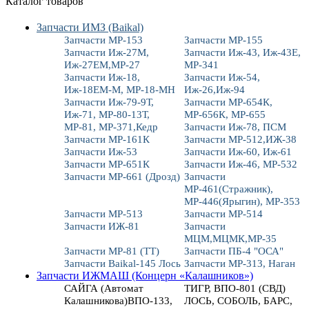
Каталог товаров
Запчасти ИМЗ (Baikal)
Запчасти МР-153
Запчасти МР-155
Запчасти Иж-27М,
Запчасти Иж-43, Иж-43Е,
Иж-27ЕМ,МР-27
МР-341
Запчасти Иж-18,
Запчасти Иж-54,
Иж-18ЕМ-М, МР-18-МН
Иж-26,Иж-94
Запчасти Иж-79-9Т,
Запчасти МР-654К,
Иж-71, МР-80-13Т,
МР-656К, МР-655
МР-81, МР-371,Кедр
Запчасти Иж-78, ПСМ
Запчасти МР-161К
Запчасти МР-512,ИЖ-38
Запчасти Иж-53
Запчасти Иж-60, Иж-61
Запчасти МР-651К
Запчасти Иж-46, МР-532
Запчасти МР-661 (Дрозд)
Запчасти
МР-461(Стражник),
МР-446(Ярыгин), МР-353
Запчасти МР-513
Запчасти МР-514
Запчасти ИЖ-81
Запчасти
МЦМ,МЦМК,МР-35
Запчасти МР-81 (ТТ)
Запчасти ПБ-4 "ОСА"
Запчасти Baikal-145 Лось
Запчасти МР-313, Наган
Запчасти ИЖМАШ (Концерн «Калашников»)
САЙГА (Автомат
ТИГР, ВПО-801 (СВД)
Калашникова)ВПО-133,
ЛОСЬ, СОБОЛЬ, БАРС,