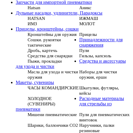
Запчасти для импортной пневматики
Hatsan
Аникс
Дульные насадки, удлинители, Парадоксы
HATSAN
ИЖМАШ
ИМЗ
МОЛОТ
Прицелы, кронштейны, сошки
Кронштейны для оружия
Прицелы
Сошки. рукоятки
Принадлежности для
тактические
снаряжения
Дробь, картечь
Пули
Средства для снарядки
Гильзы, капсюль
Пыжи, прокладки
Средства и аксессуары
для ухода и чистки
Масла для ухода и чистки
Наборы для чистки
оружия
оружия, ерши
Макеты, сувениры
ЧАСЫ КОМАНДИРСКИЕ
Шкатулки, футляры,
кейсы
ХОЛОДНОЕ
Расходные материалы
(СУВЕНИРЫ)
для стрельбы из
пневматики
Мишени пневматические
Пули для пневматических
винтовок
Шарики, баллончики СО2
Наручники, палки
резиновые