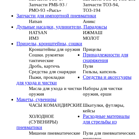
Запчасти РМБ-93 /
Запчасти ТОЗ-94,
РМО-93 «Рысь»
ТОЗ-194
Запчасти для импортной пневматики
Hatsan
Аникс
Дульные насадки, удлинители, Парадоксы
HATSAN
ИЖМАШ
ИМЗ
МОЛОТ
Прицелы, кронштейны, сошки
Кронштейны для оружия
Прицелы
Сошки. рукоятки
Принадлежности для
тактические
снаряжения
Дробь, картечь
Пули
Средства для снарядки
Гильзы, капсюль
Пыжи, прокладки
Средства и аксессуары
для ухода и чистки
Масла для ухода и чистки
Наборы для чистки
оружия
оружия, ерши
Макеты, сувениры
ЧАСЫ КОМАНДИРСКИЕ
Шкатулки, футляры,
кейсы
ХОЛОДНОЕ
Расходные материалы
(СУВЕНИРЫ)
для стрельбы из
пневматики
Мишени пневматические
Пули для пневматических
винтовок