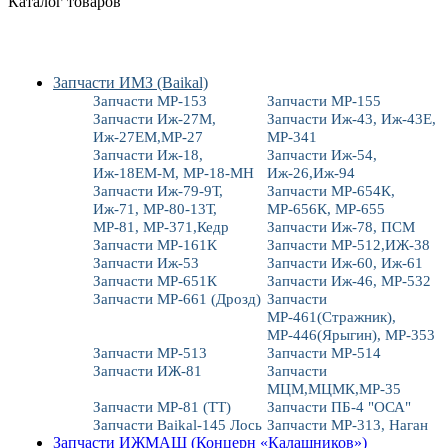
Каталог товаров
Запчасти ИМЗ (Baikal)
Запчасти МР-153
Запчасти МР-155
Запчасти Иж-27М,
Запчасти Иж-43, Иж-43Е,
Иж-27ЕМ,МР-27
МР-341
Запчасти Иж-18,
Запчасти Иж-54,
Иж-18ЕМ-М, МР-18-МН
Иж-26,Иж-94
Запчасти Иж-79-9Т,
Запчасти МР-654К,
Иж-71, МР-80-13Т,
МР-656К, МР-655
МР-81, МР-371,Кедр
Запчасти Иж-78, ПСМ
Запчасти МР-161К
Запчасти МР-512,ИЖ-38
Запчасти Иж-53
Запчасти Иж-60, Иж-61
Запчасти МР-651К
Запчасти Иж-46, МР-532
Запчасти МР-661 (Дрозд)
Запчасти
МР-461(Стражник),
МР-446(Ярыгин), МР-353
Запчасти МР-513
Запчасти МР-514
Запчасти ИЖ-81
Запчасти
МЦМ,МЦМК,МР-35
Запчасти МР-81 (ТТ)
Запчасти ПБ-4 "ОСА"
Запчасти Baikal-145 Лось
Запчасти МР-313, Наган
Запчасти ИЖМАШ (Концерн «Калашников»)