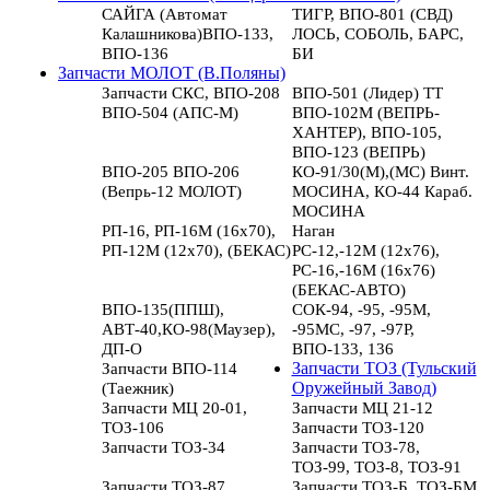
САЙГА (Автомат
ТИГР, ВПО-801 (СВД)
Калашникова)ВПО-133,
ЛОСЬ, СОБОЛЬ, БАРС,
ВПО-136
БИ
Запчасти МОЛОТ (В.Поляны)
Запчасти СКС, ВПО-208
ВПО-501 (Лидер) ТТ
ВПО-504 (АПС-М)
ВПО-102М (ВЕПРЬ-
ХАНТЕР), ВПО-105,
ВПО-123 (ВЕПРЬ)
ВПО-205 ВПО-206
КО-91/30(М),(МС) Винт.
(Вепрь-12 МОЛОТ)
МОСИНА, КО-44 Караб.
МОСИНА
РП-16, РП-16М (16х70),
Наган
РП-12М (12х70), (БЕКАС)
РС-12,-12М (12х76),
РС-16,-16М (16х76)
(БЕКАС-АВТО)
ВПО-135(ППШ),
СОК-94, -95, -95М,
АВТ-40,КО-98(Маузер),
-95МС, -97, -97Р,
ДП-О
ВПО-133, 136
Запчасти ВПО-114
Запчасти ТОЗ (Тульский
(Таежник)
Оружейный Завод)
Запчасти МЦ 20-01,
Запчасти МЦ 21-12
ТОЗ-106
Запчасти ТОЗ-120
Запчасти ТОЗ-34
Запчасти ТОЗ-78,
ТОЗ-99, ТОЗ-8, ТОЗ-91
Запчасти ТОЗ-87
Запчасти ТОЗ-Б, ТОЗ-БМ