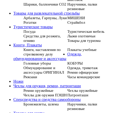
Шарики, баллончики СО2
Наручники, палки
резиновые
Товары для развлекательной стрельбы
Арбалеты, Гарпуны, Луки
МИШЕНИ
Рогатки
Страйкбол
Туристические товары
Посуда
Туристическая мебель
Средства для розжига,
Лыжи охотничьи
огниво
Товары для туризма
Книги, Плакаты
Книги, наставления по
Плакаты учебные
стрелковому делу
Одежда,
обмундирование и аксессуары
Головные уборы
КОБУРЫ
Обмундирование и
Одежда, трикотаж
аксессуары ОРИГИНАЛ
Ремни офицерские
Рюкзаки
Часы командирские
Ножи
Чехлы для оружия, ремни, патронташи
Ремни оружейные
Чехлы оружейные
Чехлы для оружия ПЭШН
Патронташи
Спецсредства и средства самообороны
Бронежилеты, шлема
Наручники, палки
резиновые