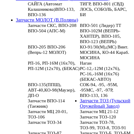
САЙГА (Автомат
ТИГР, ВПО-801 (СВД)
Калашникова)ВПО-133,
ЛОСЬ, СОБОЛЬ, БАРС,
ВПО-136
БИ
Запчасти МОЛОТ (В.Поляны)
Запчасти СКС, ВПО-208
ВПО-501 (Лидер) ТТ
ВПО-504 (АПС-М)
ВПО-102М (ВЕПРЬ-
ХАНТЕР), ВПО-105,
ВПО-123 (ВЕПРЬ)
ВПО-205 ВПО-206
КО-91/30(М),(МС) Винт.
(Вепрь-12 МОЛОТ)
МОСИНА, КО-44 Караб.
МОСИНА
РП-16, РП-16М (16х70),
Наган
РП-12М (12х70), (БЕКАС)
РС-12,-12М (12х76),
РС-16,-16М (16х76)
(БЕКАС-АВТО)
ВПО-135(ППШ),
СОК-94, -95, -95М,
АВТ-40,КО-98(Маузер),
-95МС, -97, -97Р,
ДП-О
ВПО-133, 136
Запчасти ВПО-114
Запчасти ТОЗ (Тульский
(Таежник)
Оружейный Завод)
Запчасти МЦ 20-01,
Запчасти МЦ 21-12
ТОЗ-106
Запчасти ТОЗ-120
Запчасти ТОЗ-34
Запчасти ТОЗ-78,
ТОЗ-99, ТОЗ-8, ТОЗ-91
Запчасти ТОЗ-87
Запчасти ТОЗ-Б, ТОЗ-БМ