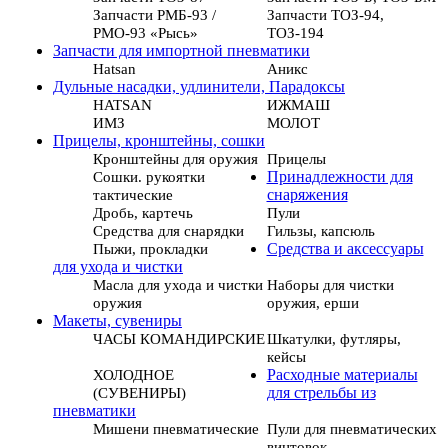
Запчасти РМБ-93 /
Запчасти ТОЗ-94,
РМО-93 «Рысь»
ТОЗ-194
Запчасти для импортной пневматики
Hatsan
Аникс
Дульные насадки, удлинители, Парадоксы
HATSAN
ИЖМАШ
ИМЗ
МОЛОТ
Прицелы, кронштейны, сошки
Кронштейны для оружия
Прицелы
Сошки. рукоятки
Принадлежности для
тактические
снаряжения
Дробь, картечь
Пули
Средства для снарядки
Гильзы, капсюль
Пыжи, прокладки
Средства и аксессуары
для ухода и чистки
Масла для ухода и чистки
Наборы для чистки
оружия
оружия, ерши
Макеты, сувениры
ЧАСЫ КОМАНДИРСКИЕ
Шкатулки, футляры,
кейсы
ХОЛОДНОЕ
Расходные материалы
(СУВЕНИРЫ)
для стрельбы из
пневматики
Мишени пневматические
Пули для пневматических
винтовок