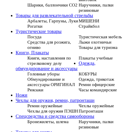
Шарики, баллончики СО2
Наручники, палки
резиновые
Товары для развлекательной стрельбы
Арбалеты, Гарпуны, Луки
МИШЕНИ
Рогатки
Страйкбол
Туристические товары
Посуда
Туристическая мебель
Средства для розжига,
Лыжи охотничьи
огниво
Товары для туризма
Книги, Плакаты
Книги, наставления по
Плакаты учебные
стрелковому делу
Одежда,
обмундирование и аксессуары
Головные уборы
КОБУРЫ
Обмундирование и
Одежда, трикотаж
аксессуары ОРИГИНАЛ
Ремни офицерские
Рюкзаки
Часы командирские
Ножи
Чехлы для оружия, ремни, патронташи
Ремни оружейные
Чехлы оружейные
Чехлы для оружия ПЭШН
Патронташи
Спецсредства и средства самообороны
Бронежилеты, шлема
Наручники, палки
резиновые