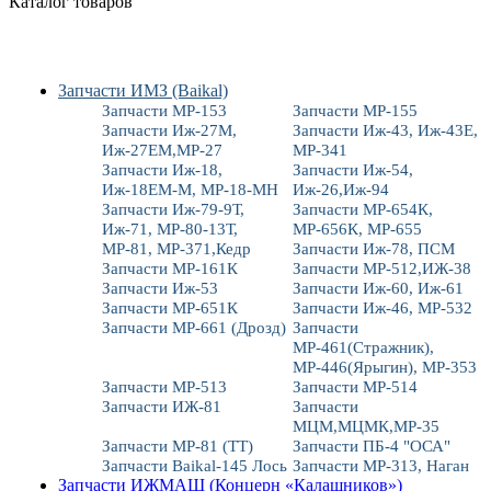
Каталог товаров
Запчасти ИМЗ (Baikal)
Запчасти МР-153
Запчасти МР-155
Запчасти Иж-27М,
Запчасти Иж-43, Иж-43Е,
Иж-27ЕМ,МР-27
МР-341
Запчасти Иж-18,
Запчасти Иж-54,
Иж-18ЕМ-М, МР-18-МН
Иж-26,Иж-94
Запчасти Иж-79-9Т,
Запчасти МР-654К,
Иж-71, МР-80-13Т,
МР-656К, МР-655
МР-81, МР-371,Кедр
Запчасти Иж-78, ПСМ
Запчасти МР-161К
Запчасти МР-512,ИЖ-38
Запчасти Иж-53
Запчасти Иж-60, Иж-61
Запчасти МР-651К
Запчасти Иж-46, МР-532
Запчасти МР-661 (Дрозд)
Запчасти
МР-461(Стражник),
МР-446(Ярыгин), МР-353
Запчасти МР-513
Запчасти МР-514
Запчасти ИЖ-81
Запчасти
МЦМ,МЦМК,МР-35
Запчасти МР-81 (ТТ)
Запчасти ПБ-4 "ОСА"
Запчасти Baikal-145 Лось
Запчасти МР-313, Наган
Запчасти ИЖМАШ (Концерн «Калашников»)