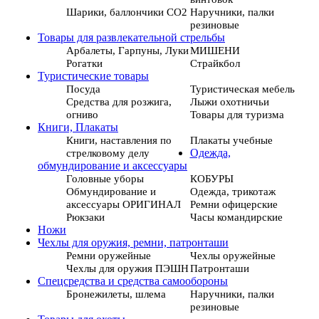
Шарики, баллончики СО2
Наручники, палки
резиновые
Товары для развлекательной стрельбы
Арбалеты, Гарпуны, Луки
МИШЕНИ
Рогатки
Страйкбол
Туристические товары
Посуда
Туристическая мебель
Средства для розжига,
Лыжи охотничьи
огниво
Товары для туризма
Книги, Плакаты
Книги, наставления по
Плакаты учебные
стрелковому делу
Одежда,
обмундирование и аксессуары
Головные уборы
КОБУРЫ
Обмундирование и
Одежда, трикотаж
аксессуары ОРИГИНАЛ
Ремни офицерские
Рюкзаки
Часы командирские
Ножи
Чехлы для оружия, ремни, патронташи
Ремни оружейные
Чехлы оружейные
Чехлы для оружия ПЭШН
Патронташи
Спецсредства и средства самообороны
Бронежилеты, шлема
Наручники, палки
резиновые