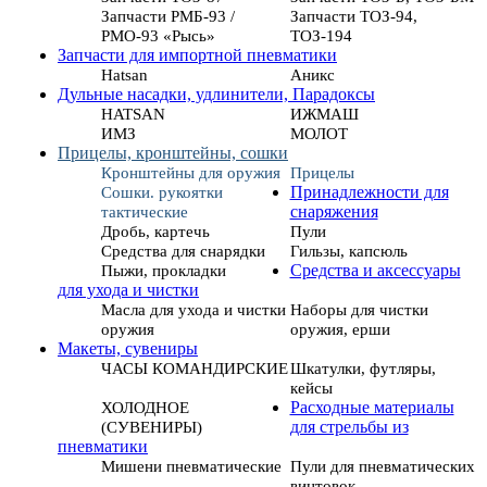
Запчасти РМБ-93 /
Запчасти ТОЗ-94,
РМО-93 «Рысь»
ТОЗ-194
Запчасти для импортной пневматики
Hatsan
Аникс
Дульные насадки, удлинители, Парадоксы
HATSAN
ИЖМАШ
ИМЗ
МОЛОТ
Прицелы, кронштейны, сошки
Кронштейны для оружия
Прицелы
Сошки. рукоятки
Принадлежности для
тактические
снаряжения
Дробь, картечь
Пули
Средства для снарядки
Гильзы, капсюль
Пыжи, прокладки
Средства и аксессуары
для ухода и чистки
Масла для ухода и чистки
Наборы для чистки
оружия
оружия, ерши
Макеты, сувениры
ЧАСЫ КОМАНДИРСКИЕ
Шкатулки, футляры,
кейсы
ХОЛОДНОЕ
Расходные материалы
(СУВЕНИРЫ)
для стрельбы из
пневматики
Мишени пневматические
Пули для пневматических
винтовок