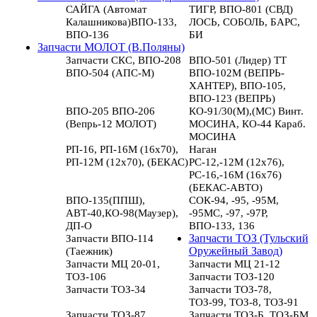
САЙГА (Автомат
ТИГР, ВПО-801 (СВД)
Калашникова)ВПО-133,
ЛОСЬ, СОБОЛЬ, БАРС,
ВПО-136
БИ
Запчасти МОЛОТ (В.Поляны)
Запчасти СКС, ВПО-208
ВПО-501 (Лидер) ТТ
ВПО-504 (АПС-М)
ВПО-102М (ВЕПРЬ-
ХАНТЕР), ВПО-105,
ВПО-123 (ВЕПРЬ)
ВПО-205 ВПО-206
КО-91/30(М),(МС) Винт.
(Вепрь-12 МОЛОТ)
МОСИНА, КО-44 Караб.
МОСИНА
РП-16, РП-16М (16х70),
Наган
РП-12М (12х70), (БЕКАС)
РС-12,-12М (12х76),
РС-16,-16М (16х76)
(БЕКАС-АВТО)
ВПО-135(ППШ),
СОК-94, -95, -95М,
АВТ-40,КО-98(Маузер),
-95МС, -97, -97Р,
ДП-О
ВПО-133, 136
Запчасти ВПО-114
Запчасти ТОЗ (Тульский
(Таежник)
Оружейный Завод)
Запчасти МЦ 20-01,
Запчасти МЦ 21-12
ТОЗ-106
Запчасти ТОЗ-120
Запчасти ТОЗ-34
Запчасти ТОЗ-78,
ТОЗ-99, ТОЗ-8, ТОЗ-91
Запчасти ТОЗ-87
Запчасти ТОЗ-Б, ТОЗ-БМ