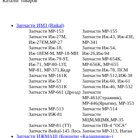
Каталог товаров
Запчасти ИМЗ (Baikal)
Запчасти МР-153
Запчасти МР-155
Запчасти Иж-27М,
Запчасти Иж-43, Иж-43Е,
Иж-27ЕМ,МР-27
МР-341
Запчасти Иж-18,
Запчасти Иж-54,
Иж-18ЕМ-М, МР-18-МН
Иж-26,Иж-94
Запчасти Иж-79-9Т,
Запчасти МР-654К,
Иж-71, МР-80-13Т,
МР-656К, МР-655
МР-81, МР-371,Кедр
Запчасти Иж-78, ПСМ
Запчасти МР-161К
Запчасти МР-512,ИЖ-38
Запчасти Иж-53
Запчасти Иж-60, Иж-61
Запчасти МР-651К
Запчасти Иж-46, МР-532
Запчасти МР-661 (Дрозд)
Запчасти
МР-461(Стражник),
МР-446(Ярыгин), МР-353
Запчасти МР-513
Запчасти МР-514
Запчасти ИЖ-81
Запчасти
МЦМ,МЦМК,МР-35
Запчасти МР-81 (ТТ)
Запчасти ПБ-4 "ОСА"
Запчасти Baikal-145 Лось
Запчасти МР-313, Наган
Запчасти ИЖМАШ (Концерн «Калашников»)