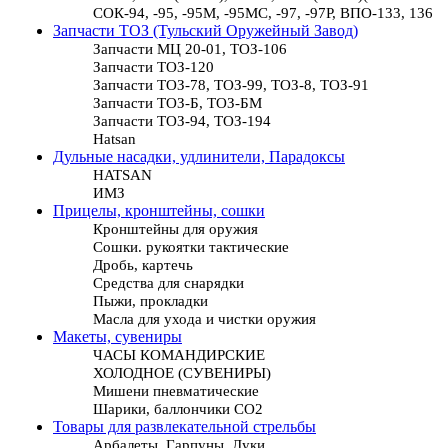
СОК-94, -95, -95М, -95МС, -97, -97Р, ВПО-133, 136
Запчасти ТОЗ (Тульский Оружейный Завод)
Запчасти МЦ 20-01, ТОЗ-106
Запчасти ТОЗ-120
Запчасти ТОЗ-78, ТОЗ-99, ТОЗ-8, ТОЗ-91
Запчасти ТОЗ-Б, ТОЗ-БМ
Запчасти ТОЗ-94, ТОЗ-194
Hatsan
Дульные насадки, удлинители, Парадоксы
HATSAN
ИМЗ
Прицелы, кронштейны, сошки
Кронштейны для оружия
Сошки. рукоятки тактические
Дробь, картечь
Средства для снарядки
Пыжи, прокладки
Масла для ухода и чистки оружия
Макеты, сувениры
ЧАСЫ КОМАНДИРСКИЕ
ХОЛОДНОЕ (СУВЕНИРЫ)
Мишени пневматические
Шарики, баллончики СО2
Товары для развлекательной стрельбы
Арбалеты, Гарпуны, Луки