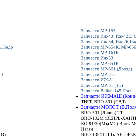
Запчасти МР-155
Запчасти Иж-43, Иж-43Е, 
Запчасти Иж-54, Иж-26,Иж
1,Кедр
Запчасти МР-654К, МР-65
Запчасти МР-161К
Запчасти Иж-53
Запчасти МР-651К
Запчасти МР-661 (Дрозд)
53
Запчасти МР-513
Запчасти ИЖ-81
Запчасти МР-81 (ТТ)
Запчасти Baikal-145 Лось
Запчасти ИЖМАШ (Конце
ТИГР, ВПО-801 (СВД)
Запчасти МОЛОТ (В.Пол
ВПО-501 (Лидер) ТТ
ВПО-102М (ВЕПРЬ-ХАНТЕР
КО-91/30(М),(МС) Винт.
Наган
ТО)
ВПО-135(ППШ), АВТ-40,К