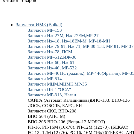
Каталог товаров
Запчасти ИМЗ (Baikal)
Запчасти МР-153
Запчасти Иж-27М, Иж-27ЕМ,МР-27
Запчасти Иж-18, Иж-18ЕМ-М, МР-18-МН
Запчасти Иж-79-9Т, Иж-71, МР-80-13Т, МР-81, МР-37
Запчасти Иж-78, ПСМ
Запчасти МР-512,ИЖ-38
Запчасти Иж-60, Иж-61
Запчасти Иж-46, МР-532
Запчасти МР-461(Стражник), МР-446(Ярыгин), МР-3
Запчасти МР-514
Запчасти МЦМ,МЦМК,МР-35
Запчасти ПБ-4 "ОСА"
Запчасти МР-313, Наган
САЙГА (Автомат Калашникова)ВПО-133, ВПО-136
ЛОСЬ, СОБОЛЬ, БАРС, БИ
Запчасти СКС, ВПО-208
ВПО-504 (АПС-М)
ВПО-205 ВПО-206 (Вепрь-12 МОЛОТ)
РП-16, РП-16М (16х70), РП-12М (12х70), (БЕКАС)
РС-12,-12М (12х76), РС-16,-16М (16х76)(БЕКАС-АВ