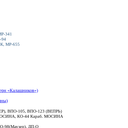
МР-341
-94
6К, МР-655
рн «Калашников»)
яны)
), ВПО-105, ВПО-123 (ВЕПРЬ)
 МОСИНА, КО-44 Караб. МОСИНА
О-98(Маузер), ДП-О