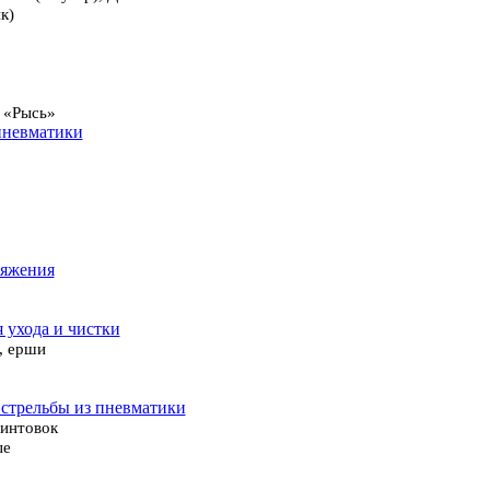
к)
 «Рысь»
пневматики
ряжения
я ухода и чистки
, ерши
 стрельбы из пневматики
винтовок
ые