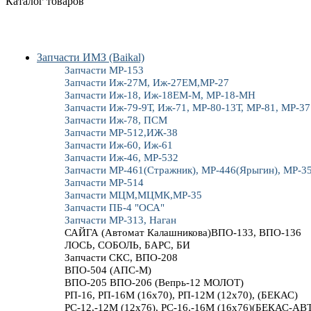
Каталог товаров
Запчасти ИМЗ (Baikal)
Запчасти МР-153
Запчасти Иж-27М, Иж-27ЕМ,МР-27
Запчасти Иж-18, Иж-18ЕМ-М, МР-18-МН
Запчасти Иж-79-9Т, Иж-71, МР-80-13Т, МР-81, МР-37
Запчасти Иж-78, ПСМ
Запчасти МР-512,ИЖ-38
Запчасти Иж-60, Иж-61
Запчасти Иж-46, МР-532
Запчасти МР-461(Стражник), МР-446(Ярыгин), МР-3
Запчасти МР-514
Запчасти МЦМ,МЦМК,МР-35
Запчасти ПБ-4 "ОСА"
Запчасти МР-313, Наган
САЙГА (Автомат Калашникова)ВПО-133, ВПО-136
ЛОСЬ, СОБОЛЬ, БАРС, БИ
Запчасти СКС, ВПО-208
ВПО-504 (АПС-М)
ВПО-205 ВПО-206 (Вепрь-12 МОЛОТ)
РП-16, РП-16М (16х70), РП-12М (12х70), (БЕКАС)
РС-12,-12М (12х76), РС-16,-16М (16х76)(БЕКАС-АВ