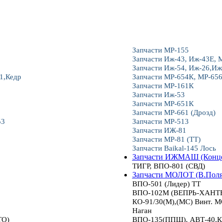
Запчасти МР-155
Запчасти Иж-43, Иж-43Е, 
Запчасти Иж-54, Иж-26,Иж
1,Кедр
Запчасти МР-654К, МР-65
Запчасти МР-161К
Запчасти Иж-53
Запчасти МР-651К
Запчасти МР-661 (Дрозд)
53
Запчасти МР-513
Запчасти ИЖ-81
Запчасти МР-81 (ТТ)
Запчасти Baikal-145 Лось
Запчасти ИЖМАШ (Конце
ТИГР, ВПО-801 (СВД)
Запчасти МОЛОТ (В.Пол
ВПО-501 (Лидер) ТТ
ВПО-102М (ВЕПРЬ-ХАНТЕР
КО-91/30(М),(МС) Винт.
Наган
ТО)
ВПО-135(ППШ), АВТ-40,К