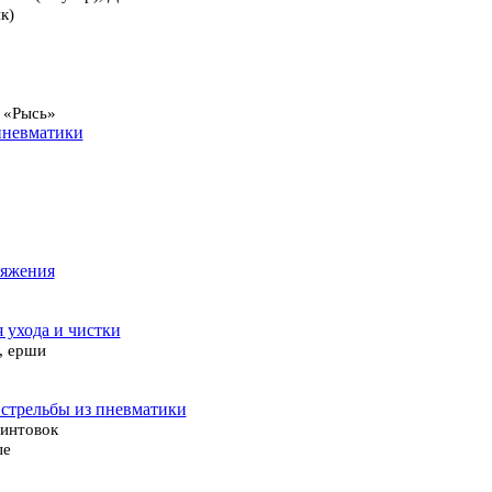
к)
 «Рысь»
пневматики
ряжения
я ухода и чистки
, ерши
 стрельбы из пневматики
винтовок
ые