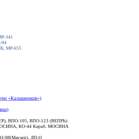
МР-341
-94
6К, МР-655
рн «Калашников»)
яны)
), ВПО-105, ВПО-123 (ВЕПРЬ)
 МОСИНА, КО-44 Караб. МОСИНА
О-98(Маузер), ДП-О