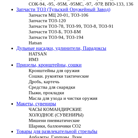
СОК-94, -95, -95М, -95МС, -97, -97Р, ВПО-133, 136
Запчасти ТОЗ (Тульский Оружейный Завод)
Запчасти МЦ 20-01, ТОЗ-106
Запчасти ТОЗ-120
Запчасти ТОЗ-78, ТОЗ-99, ТОЗ-8, ТОЗ-91
Запчасти ТОЗ-Б, ТОЗ-БМ
Запчасти ТОЗ-94, ТОЗ-194
Hatsan
Дульные насадки, удлинители, Парадоксы
HATSAN
ИМЗ
Прицелы, кронштейны, сошки
Кронштейны для оружия
Сошки. рукоятки тактические
Дробь, картечь
Средства для снарядки
Пыжи, прокладки
Масла для ухода и чистки оружия
Макеты, сувениры
ЧАСЫ КОМАНДИРСКИЕ
ХОЛОДНОЕ (СУВЕНИРЫ)
Мишени пневматические
Шарики, баллончики СО2
Товары для развлекательной стрельбы
Арбалеты, Гарпуны, Луки