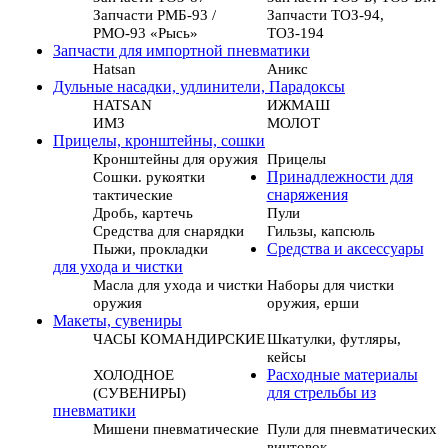
Запчасти РМБ-93 /
Запчасти ТОЗ-94,
РМО-93 «Рысь»
ТОЗ-194
Запчасти для импортной пневматики
Hatsan
Аникс
Дульные насадки, удлинители, Парадоксы
HATSAN
ИЖМАШ
ИМЗ
МОЛОТ
Прицелы, кронштейны, сошки
Кронштейны для оружия
Прицелы
Сошки. рукоятки
Принадлежности для
тактические
снаряжения
Дробь, картечь
Пули
Средства для снарядки
Гильзы, капсюль
Пыжи, прокладки
Средства и аксессуары
для ухода и чистки
Масла для ухода и чистки
Наборы для чистки
оружия
оружия, ерши
Макеты, сувениры
ЧАСЫ КОМАНДИРСКИЕ
Шкатулки, футляры,
кейсы
ХОЛОДНОЕ
Расходные материалы
(СУВЕНИРЫ)
для стрельбы из
пневматики
Мишени пневматические
Пули для пневматических
винтовок