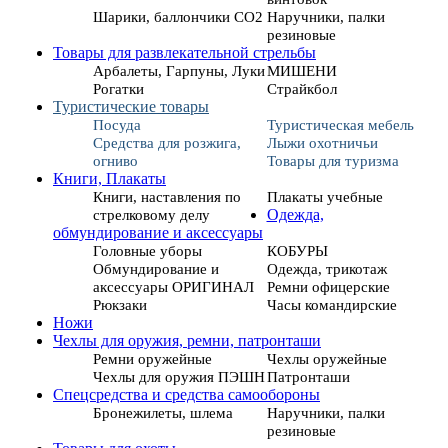
Шарики, баллончики СО2
Наручники, палки
резиновые
Товары для развлекательной стрельбы
Арбалеты, Гарпуны, Луки
МИШЕНИ
Рогатки
Страйкбол
Туристические товары
Посуда
Туристическая мебель
Средства для розжига,
Лыжи охотничьи
огниво
Товары для туризма
Книги, Плакаты
Книги, наставления по
Плакаты учебные
стрелковому делу
Одежда,
обмундирование и аксессуары
Головные уборы
КОБУРЫ
Обмундирование и
Одежда, трикотаж
аксессуары ОРИГИНАЛ
Ремни офицерские
Рюкзаки
Часы командирские
Ножи
Чехлы для оружия, ремни, патронташи
Ремни оружейные
Чехлы оружейные
Чехлы для оружия ПЭШН
Патронташи
Спецсредства и средства самообороны
Бронежилеты, шлема
Наручники, палки
резиновые