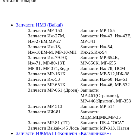
Каталог товаров
Запчасти ИМЗ (Baikal)
Запчасти МР-153
Запчасти МР-155
Запчасти Иж-27М,
Запчасти Иж-43, Иж-43Е,
Иж-27ЕМ,МР-27
МР-341
Запчасти Иж-18,
Запчасти Иж-54,
Иж-18ЕМ-М, МР-18-МН
Иж-26,Иж-94
Запчасти Иж-79-9Т,
Запчасти МР-654К,
Иж-71, МР-80-13Т,
МР-656К, МР-655
МР-81, МР-371,Кедр
Запчасти Иж-78, ПСМ
Запчасти МР-161К
Запчасти МР-512,ИЖ-38
Запчасти Иж-53
Запчасти Иж-60, Иж-61
Запчасти МР-651К
Запчасти Иж-46, МР-532
Запчасти МР-661 (Дрозд)
Запчасти
МР-461(Стражник),
МР-446(Ярыгин), МР-353
Запчасти МР-513
Запчасти МР-514
Запчасти ИЖ-81
Запчасти
МЦМ,МЦМК,МР-35
Запчасти МР-81 (ТТ)
Запчасти ПБ-4 "ОСА"
Запчасти Baikal-145 Лось
Запчасти МР-313, Наган
Запчасти ИЖМАШ (Концерн «Калашников»)