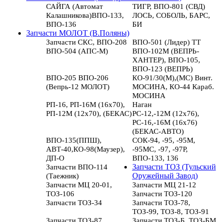
САЙГА (Автомат
ТИГР, ВПО-801 (СВД)
Калашникова)ВПО-133,
ЛОСЬ, СОБОЛЬ, БАРС,
ВПО-136
БИ
Запчасти МОЛОТ (В.Поляны)
Запчасти СКС, ВПО-208
ВПО-501 (Лидер) ТТ
ВПО-504 (АПС-М)
ВПО-102М (ВЕПРЬ-
ХАНТЕР), ВПО-105,
ВПО-123 (ВЕПРЬ)
ВПО-205 ВПО-206
КО-91/30(М),(МС) Винт.
(Вепрь-12 МОЛОТ)
МОСИНА, КО-44 Караб.
МОСИНА
РП-16, РП-16М (16х70),
Наган
РП-12М (12х70), (БЕКАС)
РС-12,-12М (12х76),
РС-16,-16М (16х76)
(БЕКАС-АВТО)
ВПО-135(ППШ),
СОК-94, -95, -95М,
АВТ-40,КО-98(Маузер),
-95МС, -97, -97Р,
ДП-О
ВПО-133, 136
Запчасти ВПО-114
Запчасти ТОЗ (Тульский
(Таежник)
Оружейный Завод)
Запчасти МЦ 20-01,
Запчасти МЦ 21-12
ТОЗ-106
Запчасти ТОЗ-120
Запчасти ТОЗ-34
Запчасти ТОЗ-78,
ТОЗ-99, ТОЗ-8, ТОЗ-91
Запчасти ТОЗ-87
Запчасти ТОЗ-Б, ТОЗ-БМ