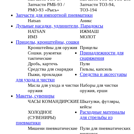
Запчасти РМБ-93 /
Запчасти ТОЗ-94,
РМО-93 «Рысь»
ТОЗ-194
Запчасти для импортной пневматики
Hatsan
Аникс
Дульные насадки, удлинители, Парадоксы
HATSAN
ИЖМАШ
ИМЗ
МОЛОТ
Прицелы, кронштейны, сошки
Кронштейны для оружия
Прицелы
Сошки. рукоятки
Принадлежности для
тактические
снаряжения
Дробь, картечь
Пули
Средства для снарядки
Гильзы, капсюль
Пыжи, прокладки
Средства и аксессуары
для ухода и чистки
Масла для ухода и чистки
Наборы для чистки
оружия
оружия, ерши
Макеты, сувениры
ЧАСЫ КОМАНДИРСКИЕ
Шкатулки, футляры,
кейсы
ХОЛОДНОЕ
Расходные материалы
(СУВЕНИРЫ)
для стрельбы из
пневматики
Мишени пневматические
Пули для пневматических
винтовок