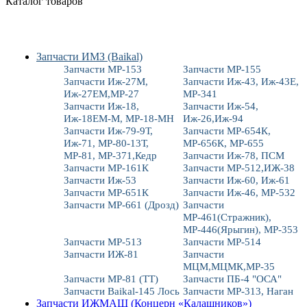
Каталог товаров
Запчасти ИМЗ (Baikal)
Запчасти МР-153
Запчасти МР-155
Запчасти Иж-27М,
Запчасти Иж-43, Иж-43Е,
Иж-27ЕМ,МР-27
МР-341
Запчасти Иж-18,
Запчасти Иж-54,
Иж-18ЕМ-М, МР-18-МН
Иж-26,Иж-94
Запчасти Иж-79-9Т,
Запчасти МР-654К,
Иж-71, МР-80-13Т,
МР-656К, МР-655
МР-81, МР-371,Кедр
Запчасти Иж-78, ПСМ
Запчасти МР-161К
Запчасти МР-512,ИЖ-38
Запчасти Иж-53
Запчасти Иж-60, Иж-61
Запчасти МР-651К
Запчасти Иж-46, МР-532
Запчасти МР-661 (Дрозд)
Запчасти
МР-461(Стражник),
МР-446(Ярыгин), МР-353
Запчасти МР-513
Запчасти МР-514
Запчасти ИЖ-81
Запчасти
МЦМ,МЦМК,МР-35
Запчасти МР-81 (ТТ)
Запчасти ПБ-4 "ОСА"
Запчасти Baikal-145 Лось
Запчасти МР-313, Наган
Запчасти ИЖМАШ (Концерн «Калашников»)