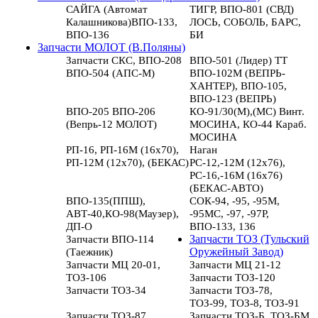
САЙГА (Автомат
ТИГР, ВПО-801 (СВД)
Калашникова)ВПО-133,
ЛОСЬ, СОБОЛЬ, БАРС,
ВПО-136
БИ
Запчасти МОЛОТ (В.Поляны)
Запчасти СКС, ВПО-208
ВПО-501 (Лидер) ТТ
ВПО-504 (АПС-М)
ВПО-102М (ВЕПРЬ-
ХАНТЕР), ВПО-105,
ВПО-123 (ВЕПРЬ)
ВПО-205 ВПО-206
КО-91/30(М),(МС) Винт.
(Вепрь-12 МОЛОТ)
МОСИНА, КО-44 Караб.
МОСИНА
РП-16, РП-16М (16х70),
Наган
РП-12М (12х70), (БЕКАС)
РС-12,-12М (12х76),
РС-16,-16М (16х76)
(БЕКАС-АВТО)
ВПО-135(ППШ),
СОК-94, -95, -95М,
АВТ-40,КО-98(Маузер),
-95МС, -97, -97Р,
ДП-О
ВПО-133, 136
Запчасти ВПО-114
Запчасти ТОЗ (Тульский
(Таежник)
Оружейный Завод)
Запчасти МЦ 20-01,
Запчасти МЦ 21-12
ТОЗ-106
Запчасти ТОЗ-120
Запчасти ТОЗ-34
Запчасти ТОЗ-78,
ТОЗ-99, ТОЗ-8, ТОЗ-91
Запчасти ТОЗ-87
Запчасти ТОЗ-Б, ТОЗ-БМ