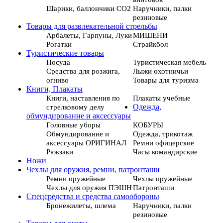
Шарики, баллончики СО2
Наручники, палки
резиновые
Товары для развлекательной стрельбы
Арбалеты, Гарпуны, Луки
МИШЕНИ
Рогатки
Страйкбол
Туристические товары
Посуда
Туристическая мебель
Средства для розжига,
Лыжи охотничьи
огниво
Товары для туризма
Книги, Плакаты
Книги, наставления по
Плакаты учебные
стрелковому делу
Одежда,
обмундирование и аксессуары
Головные уборы
КОБУРЫ
Обмундирование и
Одежда, трикотаж
аксессуары ОРИГИНАЛ
Ремни офицерские
Рюкзаки
Часы командирские
Ножи
Чехлы для оружия, ремни, патронташи
Ремни оружейные
Чехлы оружейные
Чехлы для оружия ПЭШН
Патронташи
Спецсредства и средства самообороны
Бронежилеты, шлема
Наручники, палки
резиновые