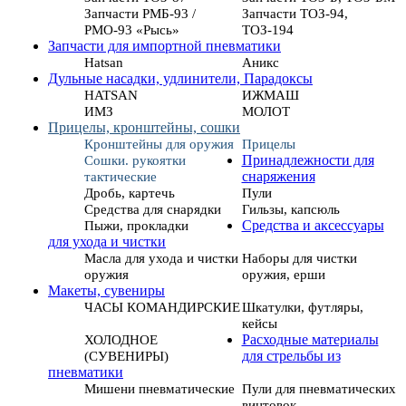
Запчасти РМБ-93 /
Запчасти ТОЗ-94,
РМО-93 «Рысь»
ТОЗ-194
Запчасти для импортной пневматики
Hatsan
Аникс
Дульные насадки, удлинители, Парадоксы
HATSAN
ИЖМАШ
ИМЗ
МОЛОТ
Прицелы, кронштейны, сошки
Кронштейны для оружия
Прицелы
Сошки. рукоятки
Принадлежности для
тактические
снаряжения
Дробь, картечь
Пули
Средства для снарядки
Гильзы, капсюль
Пыжи, прокладки
Средства и аксессуары
для ухода и чистки
Масла для ухода и чистки
Наборы для чистки
оружия
оружия, ерши
Макеты, сувениры
ЧАСЫ КОМАНДИРСКИЕ
Шкатулки, футляры,
кейсы
ХОЛОДНОЕ
Расходные материалы
(СУВЕНИРЫ)
для стрельбы из
пневматики
Мишени пневматические
Пули для пневматических
винтовок