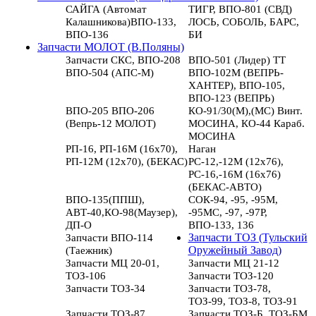
САЙГА (Автомат
ТИГР, ВПО-801 (СВД)
Калашникова)ВПО-133,
ЛОСЬ, СОБОЛЬ, БАРС,
ВПО-136
БИ
Запчасти МОЛОТ (В.Поляны)
Запчасти СКС, ВПО-208
ВПО-501 (Лидер) ТТ
ВПО-504 (АПС-М)
ВПО-102М (ВЕПРЬ-
ХАНТЕР), ВПО-105,
ВПО-123 (ВЕПРЬ)
ВПО-205 ВПО-206
КО-91/30(М),(МС) Винт.
(Вепрь-12 МОЛОТ)
МОСИНА, КО-44 Караб.
МОСИНА
РП-16, РП-16М (16х70),
Наган
РП-12М (12х70), (БЕКАС)
РС-12,-12М (12х76),
РС-16,-16М (16х76)
(БЕКАС-АВТО)
ВПО-135(ППШ),
СОК-94, -95, -95М,
АВТ-40,КО-98(Маузер),
-95МС, -97, -97Р,
ДП-О
ВПО-133, 136
Запчасти ВПО-114
Запчасти ТОЗ (Тульский
(Таежник)
Оружейный Завод)
Запчасти МЦ 20-01,
Запчасти МЦ 21-12
ТОЗ-106
Запчасти ТОЗ-120
Запчасти ТОЗ-34
Запчасти ТОЗ-78,
ТОЗ-99, ТОЗ-8, ТОЗ-91
Запчасти ТОЗ-87
Запчасти ТОЗ-Б, ТОЗ-БМ