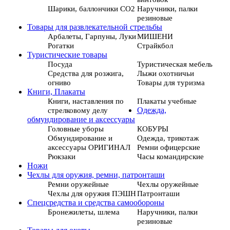
Шарики, баллончики СО2
Наручники, палки
резиновые
Товары для развлекательной стрельбы
Арбалеты, Гарпуны, Луки
МИШЕНИ
Рогатки
Страйкбол
Туристические товары
Посуда
Туристическая мебель
Средства для розжига,
Лыжи охотничьи
огниво
Товары для туризма
Книги, Плакаты
Книги, наставления по
Плакаты учебные
стрелковому делу
Одежда,
обмундирование и аксессуары
Головные уборы
КОБУРЫ
Обмундирование и
Одежда, трикотаж
аксессуары ОРИГИНАЛ
Ремни офицерские
Рюкзаки
Часы командирские
Ножи
Чехлы для оружия, ремни, патронташи
Ремни оружейные
Чехлы оружейные
Чехлы для оружия ПЭШН
Патронташи
Спецсредства и средства самообороны
Бронежилеты, шлема
Наручники, палки
резиновые