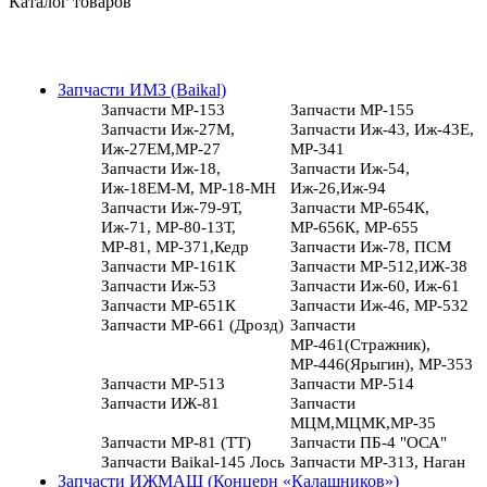
Каталог товаров
Запчасти ИМЗ (Baikal)
Запчасти МР-153
Запчасти МР-155
Запчасти Иж-27М,
Запчасти Иж-43, Иж-43Е,
Иж-27ЕМ,МР-27
МР-341
Запчасти Иж-18,
Запчасти Иж-54,
Иж-18ЕМ-М, МР-18-МН
Иж-26,Иж-94
Запчасти Иж-79-9Т,
Запчасти МР-654К,
Иж-71, МР-80-13Т,
МР-656К, МР-655
МР-81, МР-371,Кедр
Запчасти Иж-78, ПСМ
Запчасти МР-161К
Запчасти МР-512,ИЖ-38
Запчасти Иж-53
Запчасти Иж-60, Иж-61
Запчасти МР-651К
Запчасти Иж-46, МР-532
Запчасти МР-661 (Дрозд)
Запчасти
МР-461(Стражник),
МР-446(Ярыгин), МР-353
Запчасти МР-513
Запчасти МР-514
Запчасти ИЖ-81
Запчасти
МЦМ,МЦМК,МР-35
Запчасти МР-81 (ТТ)
Запчасти ПБ-4 "ОСА"
Запчасти Baikal-145 Лось
Запчасти МР-313, Наган
Запчасти ИЖМАШ (Концерн «Калашников»)