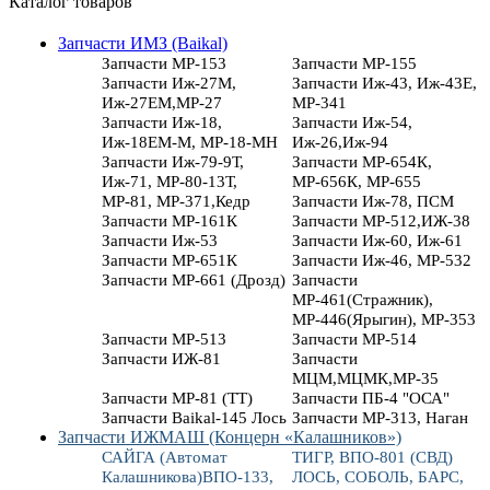
Каталог товаров
Запчасти ИМЗ (Baikal)
Запчасти МР-153
Запчасти МР-155
Запчасти Иж-27М,
Запчасти Иж-43, Иж-43Е,
Иж-27ЕМ,МР-27
МР-341
Запчасти Иж-18,
Запчасти Иж-54,
Иж-18ЕМ-М, МР-18-МН
Иж-26,Иж-94
Запчасти Иж-79-9Т,
Запчасти МР-654К,
Иж-71, МР-80-13Т,
МР-656К, МР-655
МР-81, МР-371,Кедр
Запчасти Иж-78, ПСМ
Запчасти МР-161К
Запчасти МР-512,ИЖ-38
Запчасти Иж-53
Запчасти Иж-60, Иж-61
Запчасти МР-651К
Запчасти Иж-46, МР-532
Запчасти МР-661 (Дрозд)
Запчасти
МР-461(Стражник),
МР-446(Ярыгин), МР-353
Запчасти МР-513
Запчасти МР-514
Запчасти ИЖ-81
Запчасти
МЦМ,МЦМК,МР-35
Запчасти МР-81 (ТТ)
Запчасти ПБ-4 "ОСА"
Запчасти Baikal-145 Лось
Запчасти МР-313, Наган
Запчасти ИЖМАШ (Концерн «Калашников»)
САЙГА (Автомат
ТИГР, ВПО-801 (СВД)
Калашникова)ВПО-133,
ЛОСЬ, СОБОЛЬ, БАРС,