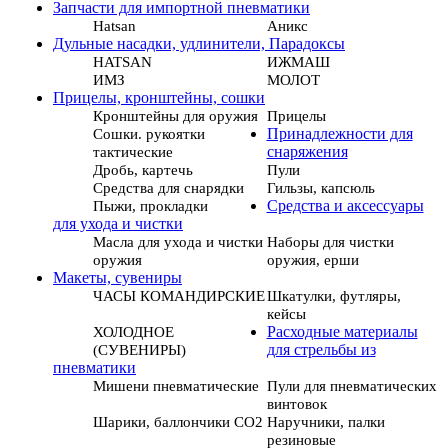
Запчасти для импортной пневматики
Hatsan
Аникс
Дульные насадки, удлинители, Парадоксы
HATSAN
ИЖМАШ
ИМЗ
МОЛОТ
Прицелы, кронштейны, сошки
Кронштейны для оружия
Прицелы
Сошки. рукоятки
Принадлежности для
тактические
снаряжения
Дробь, картечь
Пули
Средства для снарядки
Гильзы, капсюль
Пыжи, прокладки
Средства и аксессуары
для ухода и чистки
Масла для ухода и чистки
Наборы для чистки
оружия
оружия, ерши
Макеты, сувениры
ЧАСЫ КОМАНДИРСКИЕ
Шкатулки, футляры,
кейсы
ХОЛОДНОЕ
Расходные материалы
(СУВЕНИРЫ)
для стрельбы из
пневматики
Мишени пневматические
Пули для пневматических
винтовок
Шарики, баллончики СО2
Наручники, палки
резиновые