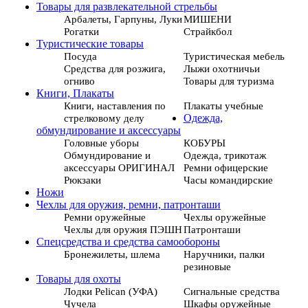
Товары для развлекательной стрельбы
Арбалеты, Гарпуны, Луки
МИШЕНИ
Рогатки
Страйкбол
Туристические товары
Посуда
Туристическая мебель
Средства для розжига,
Лыжи охотничьи
огниво
Товары для туризма
Книги, Плакаты
Книги, наставления по
Плакаты учебные
стрелковому делу
Одежда,
обмундирование и аксессуары
Головные уборы
КОБУРЫ
Обмундирование и
Одежда, трикотаж
аксессуары ОРИГИНАЛ
Ремни офицерские
Рюкзаки
Часы командирские
Ножи
Чехлы для оружия, ремни, патронташи
Ремни оружейные
Чехлы оружейные
Чехлы для оружия ПЭШН
Патронташи
Спецсредства и средства самообороны
Бронежилеты, шлема
Наручники, палки
резиновые
Товары для охоты
Лодки Pelican (УФА)
Сигнальные средства
Чучела
Шкафы оружейные