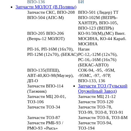
ВПО-136
БИ
Запчасти МОЛОТ (В.Поляны)
Запчасти СКС, ВПО-208
ВПО-501 (Лидер) ТТ
ВПО-504 (АПС-М)
ВПО-102М (ВЕПРЬ-
ХАНТЕР), ВПО-105,
ВПО-123 (ВЕПРЬ)
ВПО-205 ВПО-206
КО-91/30(М),(МС) Винт.
(Вепрь-12 МОЛОТ)
МОСИНА, КО-44 Караб.
МОСИНА
РП-16, РП-16М (16х70),
Наган
РП-12М (12х70), (БЕКАС)
РС-12,-12М (12х76),
РС-16,-16М (16х76)
(БЕКАС-АВТО)
ВПО-135(ППШ),
СОК-94, -95, -95М,
АВТ-40,КО-98(Маузер),
-95МС, -97, -97Р,
ДП-О
ВПО-133, 136
Запчасти ВПО-114
Запчасти ТОЗ (Тульский
(Таежник)
Оружейный Завод)
Запчасти МЦ 20-01,
Запчасти МЦ 21-12
ТОЗ-106
Запчасти ТОЗ-120
Запчасти ТОЗ-34
Запчасти ТОЗ-78,
ТОЗ-99, ТОЗ-8, ТОЗ-91
Запчасти ТОЗ-87
Запчасти ТОЗ-Б, ТОЗ-БМ
Запчасти РМБ-93 /
Запчасти ТОЗ-94,
РМО-93 «Рысь»
ТОЗ-194