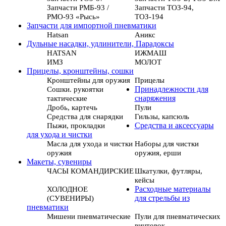
Запчасти РМБ-93 /
Запчасти ТОЗ-94,
РМО-93 «Рысь»
ТОЗ-194
Запчасти для импортной пневматики
Hatsan
Аникс
Дульные насадки, удлинители, Парадоксы
HATSAN
ИЖМАШ
ИМЗ
МОЛОТ
Прицелы, кронштейны, сошки
Кронштейны для оружия
Прицелы
Сошки. рукоятки
Принадлежности для
тактические
снаряжения
Дробь, картечь
Пули
Средства для снарядки
Гильзы, капсюль
Пыжи, прокладки
Средства и аксессуары
для ухода и чистки
Масла для ухода и чистки
Наборы для чистки
оружия
оружия, ерши
Макеты, сувениры
ЧАСЫ КОМАНДИРСКИЕ
Шкатулки, футляры,
кейсы
ХОЛОДНОЕ
Расходные материалы
(СУВЕНИРЫ)
для стрельбы из
пневматики
Мишени пневматические
Пули для пневматических
винтовок