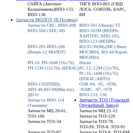
САЙГА (Автомат
ТИГР, ВПО-801 (СВД)
Калашникова)ВПО-133,
ЛОСЬ, СОБОЛЬ, БАРС,
ВПО-136
БИ
Запчасти МОЛОТ (В.Поляны)
Запчасти СКС, ВПО-208
ВПО-501 (Лидер) ТТ
ВПО-504 (АПС-М)
ВПО-102М (ВЕПРЬ-
ХАНТЕР), ВПО-105,
ВПО-123 (ВЕПРЬ)
ВПО-205 ВПО-206
КО-91/30(М),(МС) Винт.
(Вепрь-12 МОЛОТ)
МОСИНА, КО-44 Караб.
МОСИНА
РП-16, РП-16М (16х70),
Наган
РП-12М (12х70), (БЕКАС)
РС-12,-12М (12х76),
РС-16,-16М (16х76)
(БЕКАС-АВТО)
ВПО-135(ППШ),
СОК-94, -95, -95М,
АВТ-40,КО-98(Маузер),
-95МС, -97, -97Р,
ДП-О
ВПО-133, 136
Запчасти ВПО-114
Запчасти ТОЗ (Тульский
(Таежник)
Оружейный Завод)
Запчасти МЦ 20-01,
Запчасти МЦ 21-12
ТОЗ-106
Запчасти ТОЗ-120
Запчасти ТОЗ-34
Запчасти ТОЗ-78,
ТОЗ-99, ТОЗ-8, ТОЗ-91
Запчасти ТОЗ-87
Запчасти ТОЗ-Б, ТОЗ-БМ