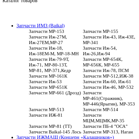
Каталог товаров
Запчасти ИМЗ (Baikal)
Запчасти МР-153
Запчасти МР-155
Запчасти Иж-27М,
Запчасти Иж-43, Иж-43Е,
Иж-27ЕМ,МР-27
МР-341
Запчасти Иж-18,
Запчасти Иж-54,
Иж-18ЕМ-М, МР-18-МН
Иж-26,Иж-94
Запчасти Иж-79-9Т,
Запчасти МР-654К,
Иж-71, МР-80-13Т,
МР-656К, МР-655
МР-81, МР-371,Кедр
Запчасти Иж-78, ПСМ
Запчасти МР-161К
Запчасти МР-512,ИЖ-38
Запчасти Иж-53
Запчасти Иж-60, Иж-61
Запчасти МР-651К
Запчасти Иж-46, МР-532
Запчасти МР-661 (Дрозд)
Запчасти
МР-461(Стражник),
МР-446(Ярыгин), МР-353
Запчасти МР-513
Запчасти МР-514
Запчасти ИЖ-81
Запчасти
МЦМ,МЦМК,МР-35
Запчасти МР-81 (ТТ)
Запчасти ПБ-4 "ОСА"
Запчасти Baikal-145 Лось
Запчасти МР-313, Наган
Запчасти ИЖМАШ (Концерн «Калашников»)