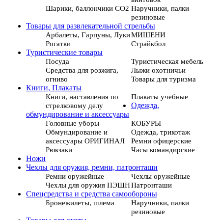
Шарики, баллончики СО2
Наручники, палки
резиновые
Товары для развлекательной стрельбы
Арбалеты, Гарпуны, Луки
МИШЕНИ
Рогатки
Страйкбол
Туристические товары
Посуда
Туристическая мебель
Средства для розжига,
Лыжи охотничьи
огниво
Товары для туризма
Книги, Плакаты
Книги, наставления по
Плакаты учебные
стрелковому делу
Одежда,
обмундирование и аксессуары
Головные уборы
КОБУРЫ
Обмундирование и
Одежда, трикотаж
аксессуары ОРИГИНАЛ
Ремни офицерские
Рюкзаки
Часы командирские
Ножи
Чехлы для оружия, ремни, патронташи
Ремни оружейные
Чехлы оружейные
Чехлы для оружия ПЭШН
Патронташи
Спецсредства и средства самообороны
Бронежилеты, шлема
Наручники, палки
резиновые