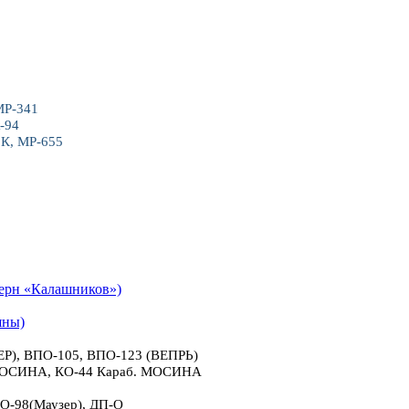
МР-341
-94
6К, МР-655
рн «Калашников»)
яны)
), ВПО-105, ВПО-123 (ВЕПРЬ)
 МОСИНА, КО-44 Караб. МОСИНА
О-98(Маузер), ДП-О