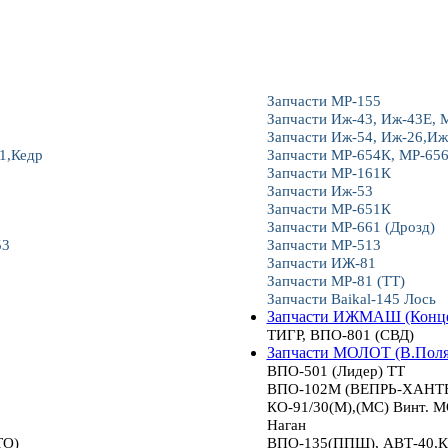
Запчасти МР-155
Запчасти Иж-43, Иж-43Е, 
Запчасти Иж-54, Иж-26,Иж
1,Кедр
Запчасти МР-654К, МР-65
Запчасти МР-161К
Запчасти Иж-53
Запчасти МР-651К
Запчасти МР-661 (Дрозд)
53
Запчасти МР-513
Запчасти ИЖ-81
Запчасти МР-81 (ТТ)
Запчасти Baikal-145 Лось
Запчасти ИЖМАШ (Конце
ТИГР, ВПО-801 (СВД)
Запчасти МОЛОТ (В.Пол
ВПО-501 (Лидер) ТТ
ВПО-102М (ВЕПРЬ-ХАНТЕР
КО-91/30(М),(МС) Винт.
Наган
ТО)
ВПО-135(ППШ), АВТ-40,К