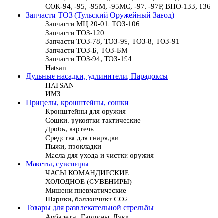
СОК-94, -95, -95М, -95МС, -97, -97Р, ВПО-133, 136
Запчасти ТОЗ (Тульский Оружейный Завод)
Запчасти МЦ 20-01, ТОЗ-106
Запчасти ТОЗ-120
Запчасти ТОЗ-78, ТОЗ-99, ТОЗ-8, ТОЗ-91
Запчасти ТОЗ-Б, ТОЗ-БМ
Запчасти ТОЗ-94, ТОЗ-194
Hatsan
Дульные насадки, удлинители, Парадоксы
HATSAN
ИМЗ
Прицелы, кронштейны, сошки
Кронштейны для оружия
Сошки. рукоятки тактические
Дробь, картечь
Средства для снарядки
Пыжи, прокладки
Масла для ухода и чистки оружия
Макеты, сувениры
ЧАСЫ КОМАНДИРСКИЕ
ХОЛОДНОЕ (СУВЕНИРЫ)
Мишени пневматические
Шарики, баллончики СО2
Товары для развлекательной стрельбы
Арбалеты, Гарпуны, Луки