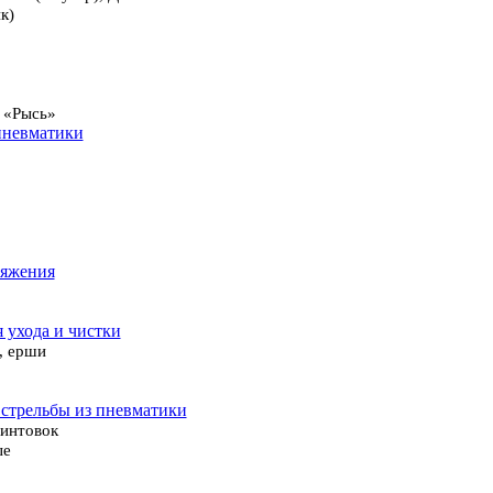
к)
 «Рысь»
пневматики
ряжения
я ухода и чистки
, ерши
 стрельбы из пневматики
винтовок
ые