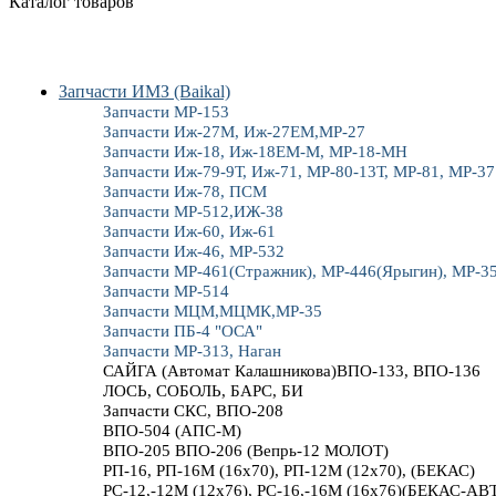
Каталог товаров
Запчасти ИМЗ (Baikal)
Запчасти МР-153
Запчасти Иж-27М, Иж-27ЕМ,МР-27
Запчасти Иж-18, Иж-18ЕМ-М, МР-18-МН
Запчасти Иж-79-9Т, Иж-71, МР-80-13Т, МР-81, МР-37
Запчасти Иж-78, ПСМ
Запчасти МР-512,ИЖ-38
Запчасти Иж-60, Иж-61
Запчасти Иж-46, МР-532
Запчасти МР-461(Стражник), МР-446(Ярыгин), МР-3
Запчасти МР-514
Запчасти МЦМ,МЦМК,МР-35
Запчасти ПБ-4 "ОСА"
Запчасти МР-313, Наган
САЙГА (Автомат Калашникова)ВПО-133, ВПО-136
ЛОСЬ, СОБОЛЬ, БАРС, БИ
Запчасти СКС, ВПО-208
ВПО-504 (АПС-М)
ВПО-205 ВПО-206 (Вепрь-12 МОЛОТ)
РП-16, РП-16М (16х70), РП-12М (12х70), (БЕКАС)
РС-12,-12М (12х76), РС-16,-16М (16х76)(БЕКАС-АВ