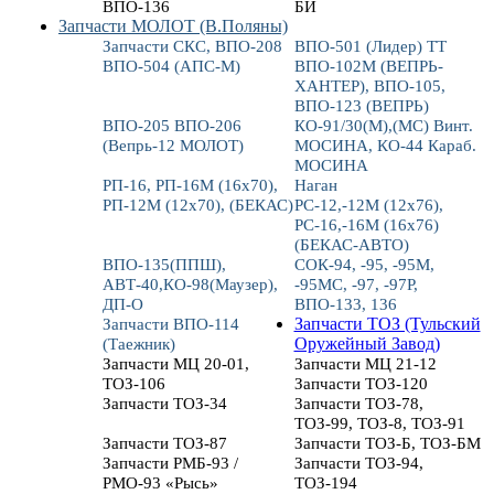
ВПО-136
БИ
Запчасти МОЛОТ (В.Поляны)
Запчасти СКС, ВПО-208
ВПО-501 (Лидер) ТТ
ВПО-504 (АПС-М)
ВПО-102М (ВЕПРЬ-
ХАНТЕР), ВПО-105,
ВПО-123 (ВЕПРЬ)
ВПО-205 ВПО-206
КО-91/30(М),(МС) Винт.
(Вепрь-12 МОЛОТ)
МОСИНА, КО-44 Караб.
МОСИНА
РП-16, РП-16М (16х70),
Наган
РП-12М (12х70), (БЕКАС)
РС-12,-12М (12х76),
РС-16,-16М (16х76)
(БЕКАС-АВТО)
ВПО-135(ППШ),
СОК-94, -95, -95М,
АВТ-40,КО-98(Маузер),
-95МС, -97, -97Р,
ДП-О
ВПО-133, 136
Запчасти ВПО-114
Запчасти ТОЗ (Тульский
(Таежник)
Оружейный Завод)
Запчасти МЦ 20-01,
Запчасти МЦ 21-12
ТОЗ-106
Запчасти ТОЗ-120
Запчасти ТОЗ-34
Запчасти ТОЗ-78,
ТОЗ-99, ТОЗ-8, ТОЗ-91
Запчасти ТОЗ-87
Запчасти ТОЗ-Б, ТОЗ-БМ
Запчасти РМБ-93 /
Запчасти ТОЗ-94,
РМО-93 «Рысь»
ТОЗ-194