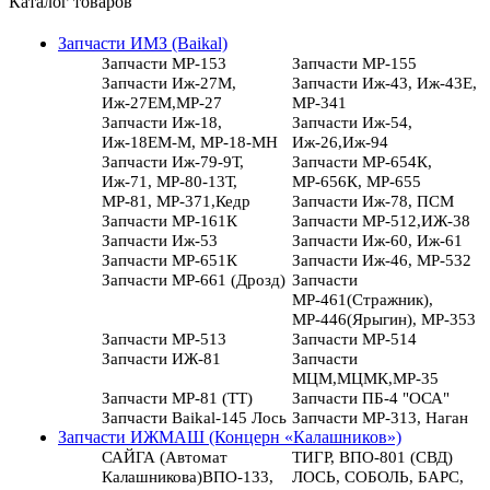
Каталог товаров
Запчасти ИМЗ (Baikal)
Запчасти МР-153
Запчасти МР-155
Запчасти Иж-27М,
Запчасти Иж-43, Иж-43Е,
Иж-27ЕМ,МР-27
МР-341
Запчасти Иж-18,
Запчасти Иж-54,
Иж-18ЕМ-М, МР-18-МН
Иж-26,Иж-94
Запчасти Иж-79-9Т,
Запчасти МР-654К,
Иж-71, МР-80-13Т,
МР-656К, МР-655
МР-81, МР-371,Кедр
Запчасти Иж-78, ПСМ
Запчасти МР-161К
Запчасти МР-512,ИЖ-38
Запчасти Иж-53
Запчасти Иж-60, Иж-61
Запчасти МР-651К
Запчасти Иж-46, МР-532
Запчасти МР-661 (Дрозд)
Запчасти
МР-461(Стражник),
МР-446(Ярыгин), МР-353
Запчасти МР-513
Запчасти МР-514
Запчасти ИЖ-81
Запчасти
МЦМ,МЦМК,МР-35
Запчасти МР-81 (ТТ)
Запчасти ПБ-4 "ОСА"
Запчасти Baikal-145 Лось
Запчасти МР-313, Наган
Запчасти ИЖМАШ (Концерн «Калашников»)
САЙГА (Автомат
ТИГР, ВПО-801 (СВД)
Калашникова)ВПО-133,
ЛОСЬ, СОБОЛЬ, БАРС,