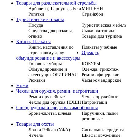
Товары для развлекательной стрельбы
Арбалеты, Гарпуны, Луки
МИШЕНИ
Рогатки
Страйкбол
Туристические товары
Посуда
Туристическая мебель
Средства для розжига,
Лыжи охотничьи
огниво
Товары для туризма
Книги, Плакаты
Книги, наставления по
Плакаты учебные
стрелковому делу
Одежда,
обмундирование и аксессуары
Головные уборы
КОБУРЫ
Обмундирование и
Одежда, трикотаж
аксессуары ОРИГИНАЛ
Ремни офицерские
Рюкзаки
Часы командирские
Ножи
Чехлы для оружия, ремни, патронташи
Ремни оружейные
Чехлы оружейные
Чехлы для оружия ПЭШН
Патронташи
Спецсредства и средства самообороны
Бронежилеты, шлема
Наручники, палки
резиновые
Товары для охоты
Лодки Pelican (УФА)
Сигнальные средства
Чучела
Шкафы оружейные