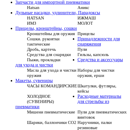
Запчасти для импортной пневматики
Hatsan
Аникс
Дульные насадки, удлинители, Парадоксы
HATSAN
ИЖМАШ
ИМЗ
МОЛОТ
Прицелы, кронштейны, сошки
Кронштейны для оружия
Прицелы
Сошки. рукоятки
Принадлежности для
тактические
снаряжения
Дробь, картечь
Пули
Средства для снарядки
Гильзы, капсюль
Пыжи, прокладки
Средства и аксессуары
для ухода и чистки
Масла для ухода и чистки
Наборы для чистки
оружия
оружия, ерши
Макеты, сувениры
ЧАСЫ КОМАНДИРСКИЕ
Шкатулки, футляры,
кейсы
ХОЛОДНОЕ
Расходные материалы
(СУВЕНИРЫ)
для стрельбы из
пневматики
Мишени пневматические
Пули для пневматических
винтовок
Шарики, баллончики СО2
Наручники, палки
резиновые